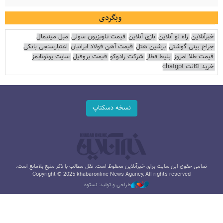
وبگردی
خبرآنلاین
راه نو آنلاین
بازی آنلاین
قیمت تلویزیون سونی
مبل مینیمال
جراح بینی گوشتی
پرشین هتل
قیمت آهن فولاد ایرانیان
اعتبارسنجی بانکی
قیمت طلا امروز
بلیط قطار
شرکت رادوکو
قیمت پروفیل
سایت یوتوتایمز
خرید اکانت chatgpt
نسخه دسکتاپ
تمامی حقوق این سایت برای خبرآنلاین محفوظ است. نقل مطالب با ذکر منبع بلامانع است.
Copyright © 2025 khabaronline News Agancy, All rights reserved
طراحی و تولید: نستوه