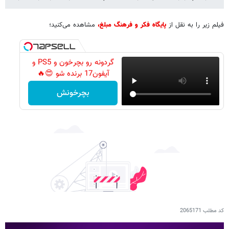
فیلم زیر را به نقل از
پایگاه فکر و فرهنگ مبلغ،
مشاهده می‌کنید؛
گردونه رو بچرخون و PS5 و
آیفون17 برنده شو 😍🔥
بچرخونش
کد مطلب
2065171