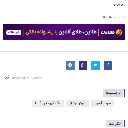
۲۵۱۲۵۶
کد مطلب
2065787
برچسب‌ها
سردار آزمون
لژیونر فوتبال
لیگ قهرمانان آسیا
نظر شما