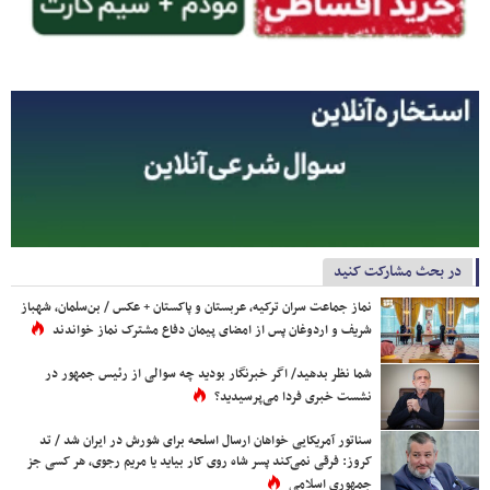
در بحث مشارکت کنید
نماز جماعت سران ترکیه، عربستان و پاکستان + عکس / بن‌سلمان، شهباز
شریف و اردوغان پس از امضای پیمان دفاع مشترک نماز خواندند
شما نظر بدهید/ اگر خبرنگار بودید چه سوالی از رئیس جمهور در
نشست خبری فردا می‌پرسیدید؟
سناتور آمریکایی خواهان ارسال اسلحه برای شورش در ایران شد / تد
کروز: فرقی نمی‌کند پسر شاه روی کار بیاید یا مریم رجوی، هر کسی جز
جمهوری اسلامی