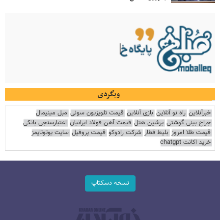
وبگردی
خبرآنلاین
راه نو آنلاین
بازی آنلاین
قیمت تلویزیون سونی
مبل مینیمال
جراح بینی گوشتی
پرشین هتل
قیمت آهن فولاد ایرانیان
اعتبارسنجی بانکی
قیمت طلا امروز
بلیط قطار
شرکت رادوکو
قیمت پروفیل
سایت یوتوتایمز
خرید اکانت chatgpt
نسخه دسکتاپ