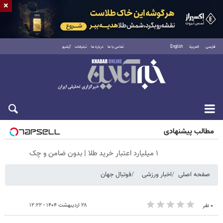
×
فارسی
العربية
English
تماس با ما
درباره ما
تبلیغات
آرشیو
شنبه ۱۷ مرداد ۱۴۰۵
مطالب پیشنهادی
۱ میلیارد اعتبار خرید طلا | بدون ضامن و چک
صفحه اصلی
اخبار ورزشی
فوتبال جهان
۲۸ اردیبهشت ۱۴۰۴ - ۱۲:۲۲
۰ نفر