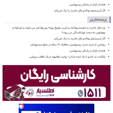
هشدار تارتار در رختکن پرسپولیس
اگر کریستیانو رونالدو رئال مادرید را ترک نمی‌کرد...
پربیننده‌ترین
چرا رئال مادرید و منچستریونایتد و بایرن مونیخ روزبه روز پولدارتر می شوند و بارسلونا و
یوونتوس به سمت ورشکستگی می روند؟
اگر کریستیانو رونالدو رئال مادرید را ترک نمی‌کرد...
رونمایی از خرید جدید پرسپولیس؛ هافبک ۱۹ ساله در جمع سرخپوشان
هشدار تارتار در رختکن پرسپولیس
بازگشت تد لاسو با یک ایده جذاب؛ روایت هالیوود از یک انقلاب ورزشی