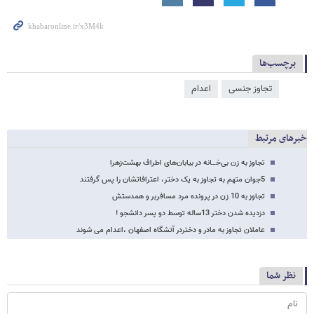
برچسب‌ها
تجاوز جنسی
اعدام
خبرهای مرتبط
تجاوز به زن بی‌خـــانه در بیابان‌های اطراف بهشت‌زهرا
5جوان متهم به تجاوز به یک دختر، اعترافاتشان را پس گرفتند
تجاوز به 10 زن در پرونده مرد مسافربر و همدستش
دزدیده شدن دختر 13ساله‌ توسط دو پسر دانشجو !
عاملان تجاوز به مادر و دختردر آتشگاه اصفهان ،اعدام می شوند
نظر شما