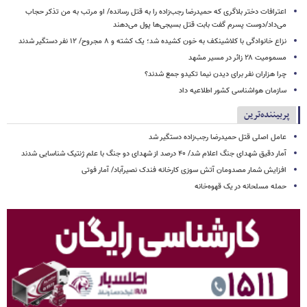
اعترافات دختر بلاگری که حمیدرضا رجب‌زاده را به قتل رسانده/ او مرتب به من تذکر حجاب
می‌داد/دوست پسرم گفت بابت قتل بسیجی‌ها پول می‌دهند
نزاع خانوادگی با کلاشینکف به خون کشیده شد؛ یک کشته و ۸ مجروح/ ۱۲ نفر دستگیر شدند
مسمومیت ۲۸ زائر در مسیر مشهد
چرا هزاران نفر برای دیدن نیما تکیدو جمع شدند؟
سازمان هواشناسی کشور اطلاعیه داد
پربیننده‌ترین
عامل اصلی قتل حمیدرضا رجب‌زاده دستگیر شد
آمار دقیق شهدای جنگ اعلام شد/ ۴۰ درصد از شهدای دو جنگ با علم ژنتیک شناسایی شدند
افزایش شمار مصدومان آتش سوزی کارخانه فندک نصیرآباد/ آمار فوتی
حمله مسلحانه در یک قهوه‌خانه