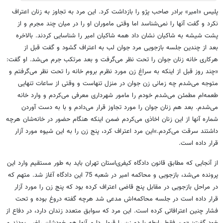
پلیس «امیر» برادر صاحب پژو را بازداشت کرد. این مرد به تجاوز به زنان اعتراف
نکرد و گفت آنها را نمی‌شناسد اما وقتی ماموران او را در میان چند مجرم و از
پشت شیشه به شاکیان نشان داد همه شاکیان امیر را شناسایی کردند. بالاخره
بعد از چندین جلسه بازجویی مرد جوان لب به اعتراف گشود و گفت قبل از
هرکاری خانه زنان جوان را تحت نظر می‌گرفت و بعد مرتکب جرم می‌شد. او گفت:
«چند روز قبل از اینکه به سراغ زن مورد نظرم بروم خانه را تحت نظر می‌گرفتم و
متوجه می‌شدم چه زمانی زن جوان در منزل تنهاست و وقتی از ساعات تنهایی
طعمه‌ام مطمئن می‌شدم خودم را مامور شهرداری معرفی می‌کردم و وارد خانه
می‌شدم. بعد هم زنان جوان را مورد تجاوز قرار می‌دادم و با به دست آوردن
شماره آنها از این زنان اخاذی می‌کردم ضمن اینکه هنگام حضور در خانه‌شان هرچه
داشتند سرقت می‌کردم.»این مرد اعتراف کرد، پنج زن را به این شیوه مورد آزار
قرار داده است.
از آنجایی که مطابق قانون دادگاه کیفری‌استان تهران باید به طور مستقیم وارد این
پرونده می‌شد، بازجویی‌ و محاکمه امیر در شعبه 75 این دادگاه آغاز شد. متهم که
در مراحل بازجویی در مقابل پنج قاضی اعتراف کرده بود که پنج زن را مورد آزار
قرار داده است در جلسه محاکمه‌اش مدعی شد هرچه گفته دروغ بوده و تحت
فشار چنین اعترافاتی کرده است. این مرد که سوابق متعدد زندان دارد، در دفاع از
خود گفت: «من فقط رابطه با دو زن را قبول دارم آنها هم خودشان راضی بودند و