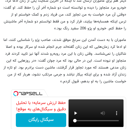
دیگر هم برای ماموران ارسال شد تا اینکه در آخرین شکایت یکی از زنان ادعا کرد،
خودرو مرد متجاوز را دیده و توانسته است دو شماره آخر آن را حفظ کند. او گفت:
«وقتی آن مرد خواست به من تجاوز کند، من فریاد زدم و کمک خواستم او از
ترس اینکه همسایه‌ها بیایند، فرار کرد و من فقط توانستم دو شماره آخر ماشینش
را حفظ کنم. خودرو او پژو 206 سفید رنگ بود.»
ماموران با به دست آمدن این سرنخ موفق شدند، صاحب پژو را شناسایی کنند، اما
او ادعا کرد زمان‌هایی که این زنان گفته‌اند جرم انجام شده او سرکار بوده و اصلا
شاکیان را نمی‌شناسد. وقتی زنان با این مرد روبه‌رو شدند آنها نیز تایید کردند فرد
متجاوز او نبوده است. این در حالی بود که مرد جوان گفت: «در روزهایی که این
زنان مدعی هستند که مورد تجاوز قرار گرفتند، ماشین دست برادرم بود. او تازه از
زندان آزاد شده و برای اینکه بیکار نباشد و جرمی مرتکب نشود، هربار که از من
خواست ماشین را به او بدهم، قبول کردم.»
حفظ ارزش سرمایه؛ با تحلیل
دقیق و سیگنال‌های به موقع!
سیگنال رایگان