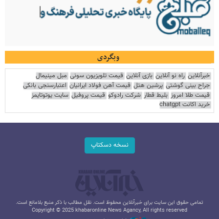
وبگردی
خبرآنلاین
راه نو آنلاین
بازی آنلاین
قیمت تلویزیون سونی
مبل مینیمال
جراح بینی گوشتی
پرشین هتل
قیمت آهن فولاد ایرانیان
اعتبارسنجی بانکی
قیمت طلا امروز
بلیط قطار
شرکت رادوکو
قیمت پروفیل
سایت یوتوتایمز
خرید اکانت chatgpt
نسخه دسکتاپ
تمامی حقوق این سایت برای خبرآنلاین محفوظ است. نقل مطالب با ذکر منبع بلامانع است.
Copyright © 2025 khabaronline News Agancy, All rights reserved