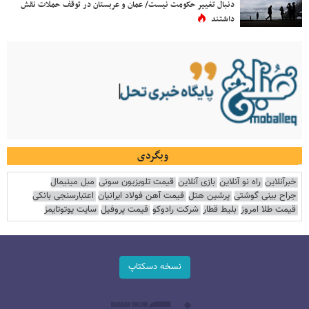
دنبال تغییر حکومت نیست/ عمان و عربستان در توقف حملات نقش
داشتند
وبگردی
خبرآنلاین
راه نو آنلاین
بازی آنلاین
قیمت تلویزیون سونی
مبل مینیمال
جراح بینی گوشتی
پرشین هتل
قیمت آهن فولاد ایرانیان
اعتبارسنجی بانکی
قیمت طلا امروز
بلیط قطار
شرکت رادوکو
قیمت پروفیل
سایت یوتوتایمز
نسخه دسکتاپ