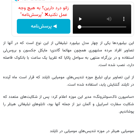
زانو درد دارین؟ به هیچ وجه
عمل نکنید❌ "پرسش‌نامه"
◀ پرسش‌نامه
این بیلبوردها یکی از چهار مدل بیلبورد تبلیغاتی از این نوع است که در آنها از
تصاویر افراد مرده مشهوری همچون مهاتما گاندی؛ مایکل جکسون و بروس‌لی
استفاده و در بزرگراه منتهی به سواحل پاتایا که تقریبا یک ساعت با بانکوک فاصله
دارد، نصب شده است.
از این تصاویر برای تبلیغ موزه تندیس‌های مومیایی تایلند که قرار است ماه آینده
در تایلند گشایش یابد، استفاده شده است.
«سامپورن ناک‌سوئترونگ» مدیر این موزه اعلام کرد: پس از شکایت‌های متعدد که
شکایت سفارت اسراییل و آلمان نیز از جمله آنها بود، تابلوهای تبلیغاتی هیتلر را
پوشاندیم.
مومیایی هیتلر در موزه تندیس‌های مومیایی در تایلند