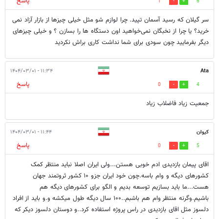
پاسخ
1
6
سر گیلان که رسید آسمان تپید. چرا لوازم شو مثل خیلی چیزها از بازار آزاد نمی
خرید؟ یا چرا از نخبگان نمی‌خواهید اون دستگاه ها را بسازن ؟ و خیلی چیزهای
دیگر بفرمایید چون سودی برای شما نداشت کاری براش نکردید
۱۱:۳۴ - ۱۴۰۴/۰۳/۰۱
Ata
پاسخ
0
4
جمعیت زیاد فاضلاب زیاد
کیوان
۱۱:۴۴ - ۱۴۰۴/۰۳/۰۱
پاسخ
0
5
اقای پیمان بازدیدی ادم خوبی هستن...ولی ایران اصلا نباید منتظر کمک
کشورهای دیگه و وام باسه.چون خود ایران جزو ۱۰ کشور ثروتمند جهان
هست...ما باید بسازیم توسعه بدیم و الگو برای کشورهای دیگه هم
باشیم.وگرنه منتظر وام هم باشبم..۱۰۰ سال دیگه طول میکشه و.و باید از افراد
دلسوز مثل اقای بازدیدی در راس پروژه استفاده کرد..و دوستان دلسوز دیکر که