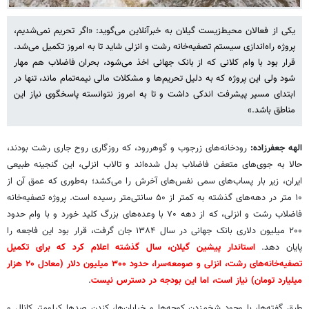
یکی از فعالان محیط‌زیست گیلان به خبرآنلاین می‌گوید: «اگر تحریم نمی‌شدیم،
پروژه راه‌اندازی سیستم تصفیه‌خانه رشت و انزلی شاید تا به امروز تکمیل می‌شد.
قرار بود با وام کلانی که از بانک جهانی اخذ می‌شود، بحران فاضلاب هم مهار
شود ولی این پروژه که به دلیل تحریم‌ها و مشکلات مالی نیمه‌تمام ماند، تنها در
ابتدای مسیر پیشرفت اندکی داشت و تا به امروز نتوانسته پاسخگوی نیاز این
مناطق باشد.»
الهه جعفرزاده:
رودخانه‌های زرجوب و گوهررود، که روزگاری روح جاری رشت بودند،
حالا به جوی‌های متعفن فاضلاب بدل شده‌اند و تالاب انزلی، این گنجینه طبیعی
ایران، زیر بار پساب‌های سمی نفس‌های آخرش را می‌کشد؛ به‌طوری که عمق آن از
۱۰ متر در دهه‌های گذشته به کمتر از ۵۰ سانتی‌متر رسیده است. پروژه تصفیه‌خانه
فاضلاب رشت و انزلی، که از دهه ۷۰ با وعده‌های بزرگ کلید خورد و با وام حدود
۲۰۰ میلیون دلاری بانک جهانی در سال ۱۳۸۴ جان گرفت، قرار بود این فاجعه را
پایان دهد.
استاندار پیشین گیلان، سال گذشته اعلام کرد که برای تکمیل
تصفیه‌خانه‌های رشت، انزلی و صومعه‌سرا، حدود ۳۰۰ میلیون دلار (معادل ۲۰ هزار
میلیارد تومان) نیاز است، اما این بودجه در دسترس نیست
.
طبق گفته‌ها، با وجود شخم‌زدن کوچه‌ها و خیابان‌ها، کندن صدها کیلومتر کانال و