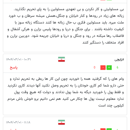
بی مسئولیتی و کار نکردن و بی تعهدی مسئولین را به پای تحریم نگذارید.
زباله های زیاد در رودها و کنار خیابان و جنگل،همش میشه سرطان و ب خورد
ملت میره. باید مسئولین فکری ب حال زباله ها کنند دستگاه زباله سوز با
کیفیت داشته باشند . برای جنگل و دریا و رودها پلیس بزارن و هرکی آشغال و
فاضلاب رها میکنه در رود و جنگل و دریا و خیابان جریمه شود. دوربین بزارن و
افراد متخلف را دستگیر کنند
انزلیچی
۱۰:۳۱ - ۱۴۰۴/۰۳/۰۱
پاسخ
0
6
وام های را که گرفتید همه را خوردید چون این کار ها ربطی به تحریم ندارد و
حتی دارو شما کم کاری خودتان را به تحریم وصل نکنید آنها دیدند کاری نکردید
و فقط پول را خوردید دیگه به شما پول ندادند و دولت که هیچ وقت پول
ندارد معلوم نیست پول ها چکار می کنید هم نمی دانیم برو خوش باش مردم
کیلویی چند است
۱۱:۱۸ - ۱۴۰۴/۰۳/۰۱