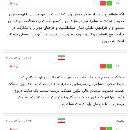
پاسخ
0
14
اگه مامانم پول میداد میخریدمش ولی نداشت نداد، مرد حسابی اینهمه جوان
نخبه و شرکت و اساتید برتر در مازنداران و کسور هست یک مناقصه مهندسین
مشاور و یا طرکتهای داتش بنیان میگذاشتید و طرحهای موثر را با نشارکت در
درآمد دفع فاضلاب و تسویه ومحیط زیست بدست می آوردید از فشلی خودتان
است نه تحریم
۰۹:۰۷ - ۱۴۰۴/۰۳/۰۱
پاسخ
0
11
پیشگیری مقدم بر درمان ملیار دها هر سالانه دلار دارووارد میکنیم که
خودفاضلاب منشا بیماری نمیتوانیم تصفیه خانه درست کنیم انقدر پول مملکت
هست مدیریت درمنابع مالی دراین مملکت درست نیست یک مشت دروغ
نگوید چرا امریکا دراین مملکت سیگار وینستون تولید میکنند تحریم مکر
نیستیم ماها خودمان باید درست عملکنیم
رحمت
۰۹:۲۴ - ۱۴۰۴/۰۳/۰۱
پاسخ
0
12