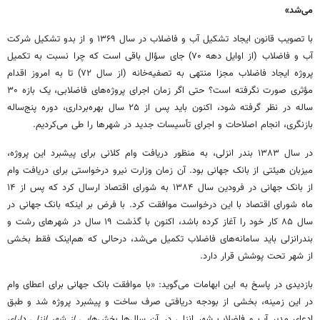
می‌شد»
با تصویب قانون ایجاد تشکیل آب و فاضلاب در سال ۱۳۶۹ و از بدو تشکیل شرکت
آب و فاضلاب (از اوایل دهه ۷۰) جای سؤال باقی است که چرا نسبت به تکمیل
پروژه ایجاد فاضلاب مجزا منتهی به تصفیه‌خانه (از سال ۷۲) تا به امروز اقدام
مؤثری صورت نگرفته است؟ حتی اگر زمان اجرای پروژه‌های فاضلابی، یک بازه ۳۰
ساله در نظر گرفته شود، اکنون باید پس از ۲۵ سال بهره‌برداری، دوره پنج‌ساله
بازنگری، انجام اصلاحات و اجرای تأسیسات جدید در شهرها را طی می‌کردیم.
در سال ۱۳۸۳ بندر انزلی، به منظور دریافت وام کلانی برای پیشبرد این پروژه،
میزبان هیئتی از بانک جهانی بود. آن زمان وزارت نیرو درخواستی برای دریافت وام
از بانک جهانی در فرودین سال ۱۳۸۴ به شورای اقتصاد ارسال کرد که پس از ۱۴
ماه شورای اقتصاد با این درخواست موافقت کرد. با فرض بر اینکه بانک جهانی در
سال ۸۵ کار خود را آغاز کرده باشد، اکنون با گذشت ۱۹ سال در شهرهای رشت و
بندرانزلی باید سامانه‌های فاضلاب تکمیل می‌شد، درحالی که هم‌اینک فقط بخشی
از شهر تحت پوشش قرار دارد.
بازدیدی در پاسخ به این ابهامات می‌گوید: «با موافقت بانک جهانی برای اعطای وام
در این زمینه، بخشی از بودجه دریافتی صرف ساخت و پیشبرد پروژه شد و طبق
ادعای مدیر آب و فاضلاب شهر انزلی در آن سال‌ها
بخش‌هایی از شهر انزلی دارای