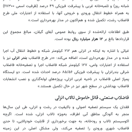
شبانه روز) و تلمبه‌خانه غربی با پیشرفت فیزیکی ۴۹ درصد (ظرفیت اسمی ۶۷۳۰۰)
به همراه خطوط انتقال ورودی و خروجی آنها، با استفاده از اعتبارات ملی طرح
فاضلاب رشت، تکمیل شده و هم‌اکنون در مدار بهره‌برداری است.»
طبق اطلاعات ارائه‌شده از سوی روابط عمومی آبفای گیلان، مبالغ مجموع این
قراردادها بالغ بر
۱۲ هزار میلیارد
ریال
بوده است.
غیاثی با اشاره به اینکه در انزلی هم ۲۱۲ کیلومتر شبکه و خطوط انتقال آب اجرا
شده و در مدار بهره‌برداری است، اضافه می‌کند: «در طرح فاضلاب
بندر انزلی
نیز با
استفاده از اعتبارات وامی، ۱۲۷ کیلومتر شبکه فاضلاب اجرا و تصفیه‌خانه فاضلاب
شرقی بندرانزلی با پیشرفت فیزیکی ۸۵/۵۶ درصد احداث شده است. دو ایستگاه
پمپاژ اصلی فاضلاب در ناحیه غربی انزلی، پروژه‌های لوله‌گذاری و نصب انشعابات
فاضلاب بهداشتی در سطح شهر نیز در حال تکمیل هستند.»
فاضلاب صنعتی، قاتل خاموش تالاب انزلی
فقدان یک سیستم تصفیه اصولی و باکیفیت در رشت و انزلی، طی این سال‌ها
منجر به آلودگی مناطق آبی اطراف، به‌ویژه تالاب انزلی، شده است. اگرچه
اکوسیستم تالاب و رودخانه، به جهت برخورداری از قابلیت خودپالایی، تا حدی
فاضلاب شهری ورودی را تصفیه می‌کند، ولی مشکل اصلی در این زمینه