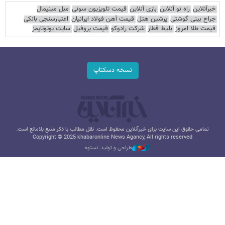
خبرآنلاین
راه نو آنلاین
بازی آنلاین
قیمت تلویزیون سونی
مبل مینیمال
جراح بینی گوشتی
پرشین هتل
قیمت آهن فولاد ایرانیان
اعتبارسنجی بانکی
قیمت طلا امروز
بلیط قطار
شرکت رادوکو
قیمت پروفیل
سایت یوتوتایمز
نسخه دسکتاپ
تمامی حقوق این سایت برای خبرآنلاین محفوظ است. نقل مطالب با ذکر منبع بلامانع است.
Copyright © 2025 khabaronline News Agancy, All rights reserved
طراحی و تولید: نستوه