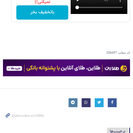
نمیکنی!)
باتخفیف بخر
کد مطلب
206697
برچسب‌ها