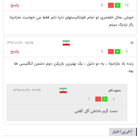
پاسخ
0
12
خوش بحال خلعتبری تو تمام فوتبالیستهای دنیا دلم فقط می خواست مارادونا
رااز نزدیک ببینم
ا.ا
۱۵:۲۵ - ۱۳۹۱/۰۱/۲۰
پاسخ
3
9
زنده باد مارادونا ، به دو دلیل ، یک بهترین بازیکن دوم دشمن انگلیسی ها
بود.
بدون نام
۲۱:۳۴ - ۱۳۹۱/۰۱/۲۶
1
6
دمت گرم داداش گل گفتی
آخرین اخبار