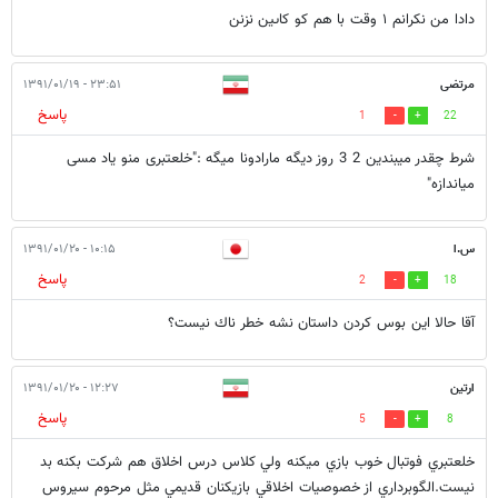
دادا من نكرانم ١ وقت با هم كو كاىين نزنن
مرتضی
۲۳:۵۱ - ۱۳۹۱/۰۱/۱۹
پاسخ
1
22
شرط چقدر میبندین 2 3 روز دیگه مارادونا میگه :"خلعتبری منو یاد مسی
میاندازه"
س.ا
۱۰:۱۵ - ۱۳۹۱/۰۱/۲۰
پاسخ
2
18
آقا حالا اين بوس كردن داستان نشه خطر ناك نيست؟
ارتين
۱۲:۲۷ - ۱۳۹۱/۰۱/۲۰
پاسخ
5
8
خلعتبري فوتبال خوب بازي ميكنه ولي كلاس درس اخلاق هم شركت بكنه بد
نيست.الگوبرداري از خصوصيات اخلاقي بازيكنان قديمي مثل مرحوم سيروس