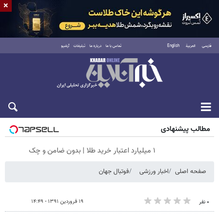
×
فارسی
العربية
English
تماس با ما
درباره ما
تبلیغات
آرشیو
جمعه ۱۶ مرداد ۱۴۰۵
مطالب پیشنهادی
۱ میلیارد اعتبار خرید طلا | بدون ضامن و چک
صفحه اصلی
اخبار ورزشی
فوتبال جهان
۱۹ فروردین ۱۳۹۱ - ۱۴:۴۹
۰ نفر