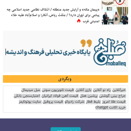
«پیمان مکه» و آرایش جدید منطقه / ائتلاف نظامی جدید اسلامی چه
پیامی برای تهران دارد؟ / مثلث ریاض، آنکارا و اسلام‌آباد علیه خلاء
امنیتی غرب
وبگردی
خبرآنلاین
راه نو آنلاین
بازی آنلاین
قیمت تلویزیون سونی
مبل مینیمال
جراح بینی گوشتی
پرشین هتل
قیمت آهن فولاد ایرانیان
اعتبارسنجی بانکی
قیمت طلا امروز
بلیط قطار
شرکت رادوکو
قیمت پروفیل
سایت یوتوتایمز
خرید اکانت chatgpt