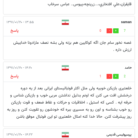
قايقران،علي افتخاري،...زرينچه،پيوس.. عباس سرخاب
۱۳:۵۵ - ۱۳۹۱/۰۱/۲۰
saman
پاسخ
0
7
غصه نخور سام جان اگه کوکایین هم بزنه ولی بشه نصف مارادونا خداییش
ارزش داره .
حامد
۱۴:۲۰ - ۱۳۹۱/۰۱/۲۰
پاسخ
1
2
خلعتبری بازیکن خوبیه ولی مثل اکثر فوتبالیستای ایرانی بعد از یه دوره
درخشش افت می کنن که اونم بدلیل نداشتن مربی خوب و بازیکن شناس و
حرفه ایه . کسی که استیل ، اخلاقیات و حرکات و نقاط ضعف و قوت بازیکن
رو خوب بشناسه و اون رو به مسیری ببره که خودشون رو تقویت کنن و روز به
روز پیشرفت کنن. حالا خدا کنه امثال خلعتبری تو این فوتبال موفق باشن
پرسپولیسی قدیمی
۱۴:۲۲ - ۱۳۹۱/۰۱/۲۰