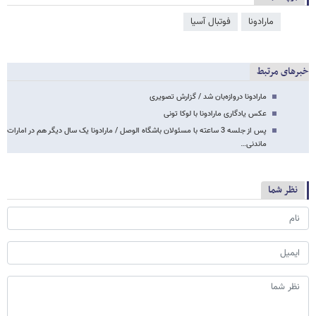
مارادونا
فوتبال آسیا
خبرهای مرتبط
مارادونا دروازه‌بان شد / گزارش تصویری
عکس یادگاری مارادونا با لوکا تونی
پس از جلسه 3 ساعته با مسئولان باشگاه الوصل / مارادونا یک سال دیگر هم در امارات
ماندنی…
نظر شما