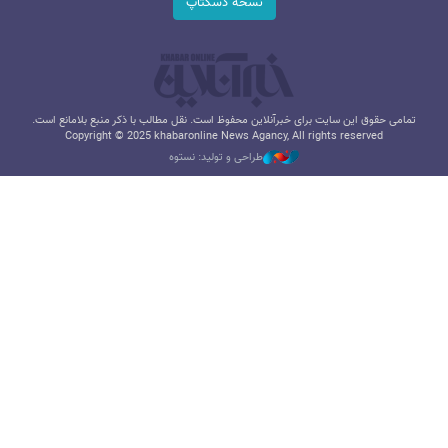
نسخه دسکتاپ
تمامی حقوق این سایت برای خبرآنلاین محفوظ است. نقل مطالب با ذکر منبع بلامانع است.
Copyright © 2025 khabaronline News Agancy, All rights reserved
طراحی و تولید: نستوه