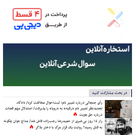
در بحث مشارکت کنید
رأی جنجالی درباره تغییر نام؛ ثبت‌احوال مخالفت کرد/ دادگاه
تجدیدنظر تغییر نام «رقیه» به «رویا» را پذیرفت/ استدلال مهم قضات
درباره حق هویت
راز ۱۵ روز بی‌خبری از حمیدرضا رجب‌زاده فاش شد/ مداح جوان چگونه
به قتل رسید؟ روایت یک قرار مرگ با دختر بلاگر