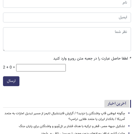
*
لطفا حاصل عبارت را در جعبه متن روبرو وارد کنید
2 + 0 =
ارسال
آخرین اخبار
چگونه ابوظبی قاپ واشنگتن را دزدید؟ / گزارش فایننشیال تایمز از مسیر تبدیل امارات به متحد
آمریکا / بانکدار ایران یا متحد طلایی ترامپ؟
تشکیل جبهه‌ مصر، قطر و ترکیه با هدف فشار بر تل‌آویو و واشنگتن برای پایان جنگ
وزارت کشور عراق: پهپادهای بدون مجوز، تروریستی تلقی می‌شوند