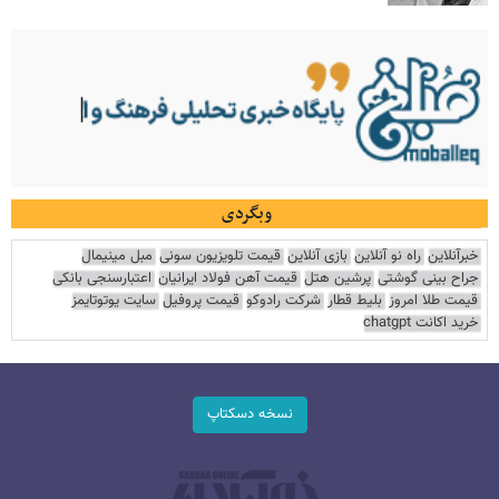
وبگردی
خبرآنلاین
راه نو آنلاین
بازی آنلاین
قیمت تلویزیون سونی
مبل مینیمال
جراح بینی گوشتی
پرشین هتل
قیمت آهن فولاد ایرانیان
اعتبارسنجی بانکی
قیمت طلا امروز
بلیط قطار
شرکت رادوکو
قیمت پروفیل
سایت یوتوتایمز
خرید اکانت chatgpt
نسخه دسکتاپ