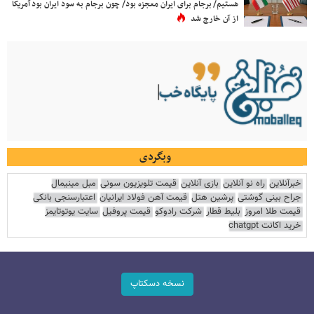
هستیم/ برجام برای ایران معجزه بود/ چون برجام به سود ایران بود آمریکا
از آن خارج شد
وبگردی
خبرآنلاین
راه نو آنلاین
بازی آنلاین
قیمت تلویزیون سونی
مبل مینیمال
جراح بینی گوشتی
پرشین هتل
قیمت آهن فولاد ایرانیان
اعتبارسنجی بانکی
قیمت طلا امروز
بلیط قطار
شرکت رادوکو
قیمت پروفیل
سایت یوتوتایمز
خرید اکانت chatgpt
نسخه دسکتاپ