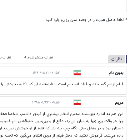
*
لطفا حاصل عبارت را در جعبه متن روبرو وارد کنید
نظرات منتشر شده: 4
نظرات در
نظرات
بدون نام
۲۱:۵۲ - ۱۳۹۱/۰۱/۲۱
فيلم ازهم گسيخته و فاقد انسجام است با فيلمنامه اى كه تكليف خودش را 
مريم
۰۹:۵۶ - ۱۳۹۱/۰۱/۲۲
من هم به اندازه نويسنده محترم انتظار بيشتري از فينچر داشتم، شخصا «هفت
چرا هر وقت پاي زنها به ميان مي‌ايد، دفاع از بديهي‌ترين حقوقشان نام فمينيس
داستان بود و در‌ مقابل حتي نگاه چپ يك نفر كه فقط از او خوشش نمي‌ايد ا
داده مي‌شد. فراموش نكنيد كه دختر فيلم از مردي انتقام مي‌گيرد كه تحت لوا