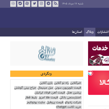
شنبه ۱۷ مرداد ۱۴۰۵
انتشارات
وبلاگ
استان‌ها
وبگردی
خبرآنلاین
راه نو آنلاین
بازی آنلاین
قیمت تلویزیون سونی
مبل مینیمال
جراح بینی گوشتی
پرشین هتل
قیمت آهن فولاد ایرانیان
اعتبارسنجی بانکی
قیمت طلا امروز
بلیط قطار
شرکت رادوکو
قیمت پروفیل
سایت یوتوتایمز
خرید اکانت chatgpt