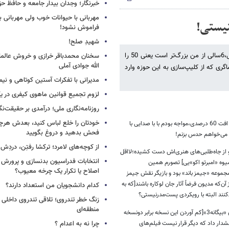
خبرنگار؛ وجدان بیدار جامعه و حافظ ح
مهربانی با حیوانات خوب ولی مهربانی با
نیستی!
فراموش نشود!
شهیدِ صلح!
دیوید فینچر را دوست دارم سینمای‌اش را هم دوست دارم.از لحاظ سن و سال،6سالی از من بزرگ‌تر است یعنی 50 را
سخنان محمدباقر خرازی و خروش عالم
الله جوادی آملی
ماگری که از کلیپ‌سازی به این حوزه وارد
مدیرانی با تفکرات آستین کوتاهی و نی
لزوم تجمیع قوانین ماهوی کیفری در 
روزنامه‌نگاری ملی؛ درآمدی بر حقیقت‌نگا
خودتان را خلع لباس کنید، بعدش هرچ
«دختری با خالکوبی اژدها» را تازه دیدم و نسخه‌اش هم پرده‌ای بود یعنی غیر از تصویری با افت 60 درصدی،مواجه بودم با با صدایی با
فحش بدهید و دروغ بگویید
از کوچه‌های لامرد؛ ترکشا رفتِن، دردِش 
 از جاه‌طلبی‌های هنری‌اش دست کشیده؛لااقل
انتخابات فدراسیون بدنسازی و پرورش 
شیوه «امبرتو اکو»یی] تصورم همین
اصلاح یا تکرار یک چرخه معیوب؟
مجموعه «جیمز باند» بود و بازیگر نقش جیمز
‌که مدیون فرضاً آثار جان لوکاره باشند[که به
کدام دانشجویان من استعداد دارند؟
‌کنند البته با رویکردی پست‌مدرنیستی؟
زنگ خطر تندروی؛ تلاقی تندروی داخلی 
منطقه‌ای
این فیلم،بازگشت دوباره فینچر به ایده‌های «هفت» است؛فیلمی که بعد از موفقیت تجاری «بیگانه3»[کم آوردن این نسخه برابر دونسخه
شدار داد که دیگر قرار نیست فیلم‌های
چرا نه به اعدام ؟