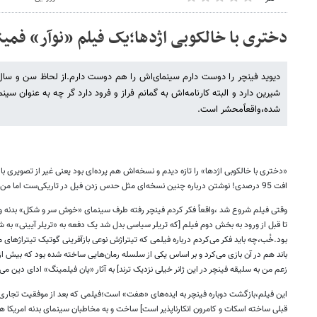
دختری با خالکوبی اژدها؛یک فیلم «نوآر» فمی
شیرین دارد و البته کارنامه‌اش به گمانم فراز و فرود دارد گر چه به عنوان سین
شده،واقعاًمحشر است.
افت 95 درصدی! نوشتن درباره چنین نسخه‌ای مثل حدس زدن فیل در تاریکی‌ست اما من می‌خواهم حدس بزنم!
وقتی فیلم شروع شد ،واقعاً فکر کردم فینچر رفته طرف سینمای «خوش سر و شکل» بدنه و
تا قبل از ورود به بخش دوم فیلم [که تریلر سیاسی بدل شد یک دفعه به «تریلر آیینی» به 
بود.خُب،چه باید فکر می‌کردم درباره فیلمی که تیتراژش نوعی بازآفرینی گوتیک تیتراژهای 
باند هم در آن بازی می‌کرد و بر اساس یکی از سلسله رمان‌هایی ساخته شده بود که بیش از آن
زعم من به سلیقه فینچر در این ژانر خیلی نزدیک ترند] به آثار «یان فیلمینگ» ادای دین می
قبلی ساخته اسکات و کامرون انکارناپذیر است] ساخت و به مخاطبان سینمای بدنه امریکا ه