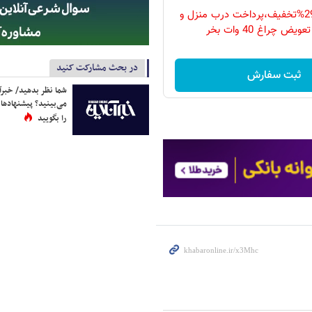
فقط امروز با 29%تخفیف،پرداخت درب منزل و
ویض چراغ 40 وات بخر
در بحث مشارکت کنید
ثبت سفارش
شما نظر بدهید/ خبرآن
می‌بینید؟ پیشنهادها 
را بگویید