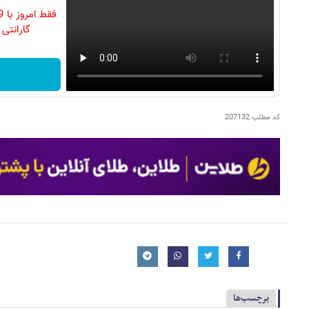
گارانتی تع
کد مطلب
207132
برچسب‌ها