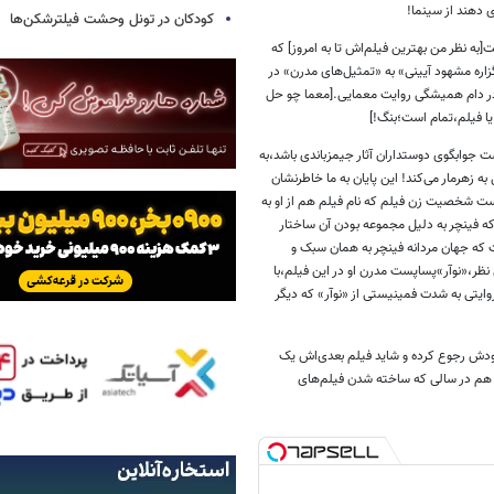
 دهند از سینما!
کودکان در تونل وحشت فیلترشکن‌ها
 نظر من بهترین فیلم‌اش تا به امروز] که
زاره مشهود آیینی» به «تمثیل‌های مدرن» در
ن در دام همیشگی روایت معمایی.[معما چو حل
یا فیلم،تمام است؛بنگ!]
است جوابگوی دوستداران آثار جیمزباندی باشد،به
 زهرمار می‌کند! این پایان به ما خاطرنشان
یست شخصیت زن فیلم که نام فیلم هم از او به
فته شده،شخصیت دوم باشد و «دنیل کریگ» بشود آدم اول قصه!بعد از «بیگانه 3»[که فینچر به دلیل مجموعه بودن آن ساختار
 که جهان مردانه فینچر به همان سبک و
 نظر،«نوآر»پساپست مدرن او در این فیلم،با
روایتی به شدت فمینیستی از «نوآر» که دیگر
خودش رجوع کرده و شاید فیلم بعدی‌اش یک
آن هم در سالی که ساخته شدن فیلم‌های