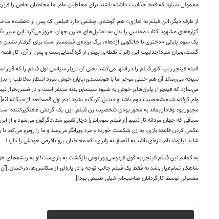
معمولی بسازد که فقط جذابیت داشته باشند برای مخاطبان عام اما مخاطبان خاص را فراری
از طرف دیگر،این فیلم به «بازی» هم گوشه‌ی چشمی دارد فیلمی که پس از «هفت» ساخت[به
گزاره‌های مشهود کتاب مقدسی را بدل به تمثیل‌های مدرن جهان امروز می‌کرد.این سیر «گ
یک سوم پایانی «دختری با خالکوبی اژدها»، برگ برنده‌ی فیلمساز است برای گرفتار نشد
گشت،ویران شود!جذابیت این ژانر تا نقطه‌ی پیش از گره‌گشایی‌ست و پس از آن، کار قصه 
البته فینچر زیپ کاور فیلم را در انتها می‌کشد یعنی آن تریلر سیاسی اول فیلم را که قرار 
نتیجه می‌رساند آن هم خیلی موجز اما با هوشمندی،پایان خوش مورد انتظار مخاطب را بدل به
می‌سازد که فینچر از پایان‌های خوش به شیوه سینمای بدنه متنفر است و در ضمن،قرار ن
وام گر
مجبور بود وفادار بماند به محور بودن شخصیت زن فیلم] این یک گردش غافلگیرکننده است
سیاقی که جهان مردانه تارانتینو [از فیلم سوم‌اش] دچار تغییر شد،دگرگون می‌شود و از این
عکس کردن قاعده بازی، به زن شکست خورده و مرد ویرانگر می‌رسد و ما را روبرو می‌کند با 
شاید نیازمند نام تازه‌ای باشد نه الصاق به ژانری، که مخاطبان پرو پاقرص خودش را دارد!
به گمانم این فیلم فینچر،به قول فردوسی‌پور نوعی بازگشت به بازی‌ست!او به ریشه‌های 
شاهکار تمام‌عیار باشد نه فقط یک فیلم جالب توجه و در پاره‌ای از سکانس‌ها،درخشان.[
معمولی توسط کارگردانان صاحب‌نام خیلی طبیعی بود!]