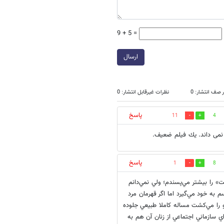
9 + 5 =
ارسال
 صف انتشار: 0
نظرات غیرقابل انتشار: 0
پاسخ
11
4
نمى داند. يك فيلم ضعيف.
پاسخ
1
8
» را بيشتر مي‌پسندم؛ ولي نمي‌دانم
م به خود مي‌گيرد اما اگر قهرمان مرد
و را مي‌كشت مساله كاملا طبيعي جلوده
ي سازماني اجتماعي از زنان آن هم به