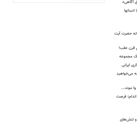
ق آگاهی»
 انسانها
انه حضرت آیت
م قرن عقب!
یک مجموعه
ری ایرانی
ه می‌خواهید
وا موند...
اندام؛ فرصت
و تنش‌های