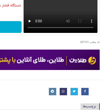
دستگاه فشار س
کد مطلب
207151
برچسب‌ها