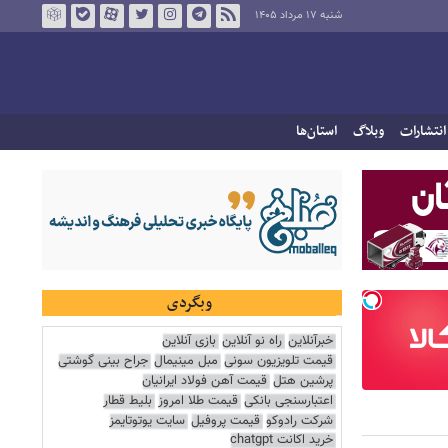
شنبه ۱۷ مرداد ۱۴۰۵
انتشارات
وبلاگ
استان‌ها
وبگردی
خبرآنلاین
راه نو آنلاین
بازی آنلاین
قیمت تلویزیون سونی
مبل مینیمال
جراح بینی گوشتی
پرشین هتل
قیمت آهن فولاد ایرانیان
اعتبارسنجی بانکی
قیمت طلا امروز
بلیط قطار
شرکت رادوکو
قیمت پروفیل
سایت یوتوتایمز
خرید اکانت chatgpt