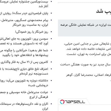
بیست‌ویکمین جشنواره نمایش عروسکی
آغاز شد
یب شد
پایان فیلمبرداری «پدر سنگ»/ روایتی ا
پیام محمدمهدی عسگرپور، مدیرعامل خا
ت ایران» در شبکه نمایش خانگی عرضه
ایران، به مناسبت روز خبرنگار
روز خبرنگار یا روز خمودگی!
سوسن پرور: تلویزیون به جای اهالی‌اش
آورد که نه دلسوزش هستند و نه تعصب
شایعاتی مبنی بر جدایی امین حیایی،
امی شایعات خاتمه داده خواهد شد.
شما نظر بدهید/ خبرآنلاین را چگونه می‌
ل برای استراحت به تهران، نشست
پیشنهادها و انتقادهای خود را بگویید
کامرون پس از ۲۱ سال به فکر واگذاری «آواتار» افتاد
 سال جدید نیز به صورت هفتگی «ساخت
اعتراف تلخ خالق «بازی تاج‌وتخت»؛ با 
دست‌وپنجه نرم کرده‌ام
هاد اصلانی، محمدرضا گلزار، گوهر
«ناتاشا» دوباره به تلویزیون می‌آید؛ رویا
«روشنایی شب»
عیادت مدیرعامل خانه موسیقی و جمعی 
فرهنگی از ایرج
اکران و نقد «کریستوفرها» در سینماتک 
ایران