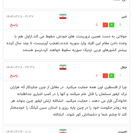
امیر
۲۱:۳۷ - ۱۴۰۴/۰۳/۱۸
پاسخ
0
0
جولانی به دست همین تروریست های خودش سقوط می کند.ازاول هم با
وعده دادن مقام این افراد وارد سوریه شدند،تعجب آورنیست، تا چند سال آینده
بیشتر کشورهای عربی نزدیک سوریه سقوط خواهند کرد،ترسو هستند
جلال
۲۳:۳۷ - ۱۴۰۴/۰۳/۱۸
پاسخ
0
1
چرا از فلسطین اون همه حمایت میکنید. در مقابل از چین جنایتکار که هزاران
ترک ایغور مسلمان را قتل عام میکنند و آنها را در کمپ اجباری جداطلبانه
خانوادگی قرار می دهند ، حمایت میکنید. انشالله ارتش ایغور چین بتواند هر
چه زودتر حکومت خود را در چین پایه ریزی و استان سین کیانگ را خودمختار
کند تا چشم شما و دشمنانش کور شوند. انشالله
احمدی
۰۰:۱۱ - ۱۴۰۴/۰۳/۱۹