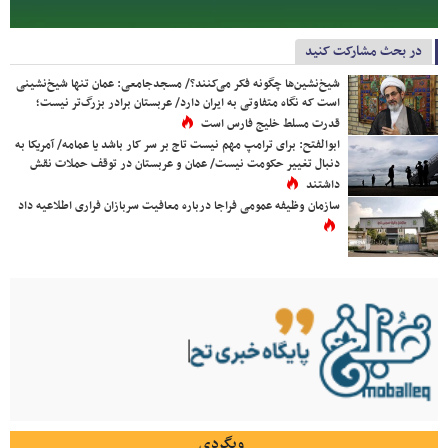
در بحث مشارکت کنید
شیخ‌نشین‌ها چگونه فکر می‌کنند؟/ مسجدجامعی: عمان تنها شیخ‌نشینی
است که نگاه متفاوتی به ایران دارد/ عربستان برادر بزرگ‌تر نیست؛
قدرت مسلط خلیج فارس است
ابوالفتح: برای ترامپ مهم نیست تاج بر سر کار باشد یا عمامه/ آمریکا به
دنبال تغییر حکومت نیست/ عمان و عربستان در توقف حملات نقش
داشتند
سازمان وظیفه عمومی فراجا درباره معافیت سربازان فراری اطلاعیه داد
وبگردی