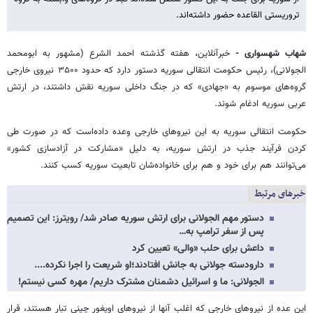
تروریستی القاعده حضور داشته‌اند.
شهاب شهسواری -
خبرآنلاین، هفته گذشته احمد الشرع (مشهور به ابومحمد
الجولانی)، رئیس حکومت انتقالی سوریه دستور دارد که حدود ۳۵۰۰ نیروی خارجی
گروه‌های موسوم به «جهادی» که در جنگ داخلی سوریه نقش داشتند، در ارتش
عربی سوریه ادغام شوند.
حکومت انتقالی سوریه به این نیروهای خارجی وعده داده‌است که در صورت طی
کردن فرآیند جذب در ارتش سوریه، به دلیل «مشارکت در آزادسازی کشور»
می‌توانند هم برای خود و هم برای خانواده‌شان تابعیت سوریه کسب کنند.
خبرهای مرتبط
دستور مهم الجولانی برای ارتش سوریه صادر شد/ رویترز: این تصمیم
پس از سفر ترامپ به…
داعش برای حلب «والی» تعیین کرد
دارودسته جولانی به جانش افتادند؛او شریعت را اجرا نکرده....
الجولانی: ما و اسرائیل دشمنان مشترک داریم/ مهره کسی نیستم!
این عده از نیروهای خارجی که اغلب آنها از نیروهای اویغور چینی تبار هستند، قرار