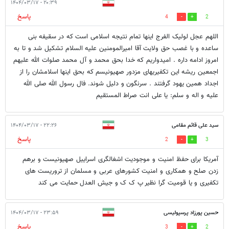
۲۰:۳۹ - ۱۴۰۴/۰۳/۱۷
پاسخ
4
2
اللهم عجل لولیک الفرج اینها تمام نتیجه اسلامی است که در سقیفه بنی
ساعده و با غصب حق ولایت آقا امیرالمومنین علیه السلام تشکیل شد و تا به
امروز ادامه داره . امیدواریم که خدا بحق محمد و آل محمد صلوات الله علیهم
اجمعین ریشه این تکفیریهای مزدور صهیونیسم که بحق اینها اسلامشان را از
اجداد همین یهود گرفتند . سرنگون و دلیل شوند. فال رسول الله صلی الله
علیه و اله و سلم: یا علی انت صراط المستقیم
سید علی قائم مقامی
۲۲:۲۶ - ۱۴۰۴/۰۳/۱۷
پاسخ
2
3
آمریکا برای حفظ امنیت و موجودیت اشغالگری اسراییل صهیونیست و برهم
زدن صلح و همکاری و امنیت کشورهای عربی و مسلمان از تروریست های
تکفیری و یا قومیت گرا نظیر پ ک ک و جیش العدل حمایت می کند
حسین پورزاد پرسپولیسی
۲۳:۵۹ - ۱۴۰۴/۰۳/۱۷
پاسخ
3
2