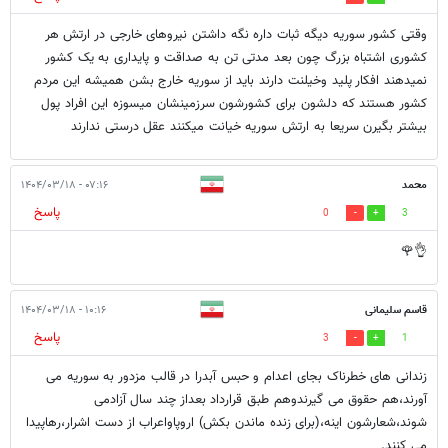
وقتی کشور سوریه دیگه ثبات داره نگه داشتن نیروهای خارجی در ارتش هر
کشوری اشتباه بزرگ چون بعد مدتی تن به صداقت و پایداری به یک کشور
نمیدهند افکار پلید وخیلنت دارند باید از سوریه خارج بشن همیشه این مردم
کشور هستند که دلشون برای کشورشون سرزمینشان میسوزه این افراد پول
بیشتر بگیرن سریعا به ارتش سوریه خیانت میکنند عقل درستی ندارند
محمد
۰۷:۱۶ - ۱۴۰۴/۰۳/۱۸
پاسخ
0
3
👌🌹
قاسم سلیمانی
۱۰:۱۶ - ۱۴۰۴/۰۳/۱۸
پاسخ
3
1
زندانی های خطرناک بجای اعدام و حبس آبدرا در قالب مزدور به سوریه می
آورند،هم حقوق می گیرندوهم طبق قرارداد بعداز چند سال آزادمی
شوند،شعارشون اینه،(برای زنده ماندن بکش) اروپاواعراب از دست اشرار،رهاپیدا
می کنند.