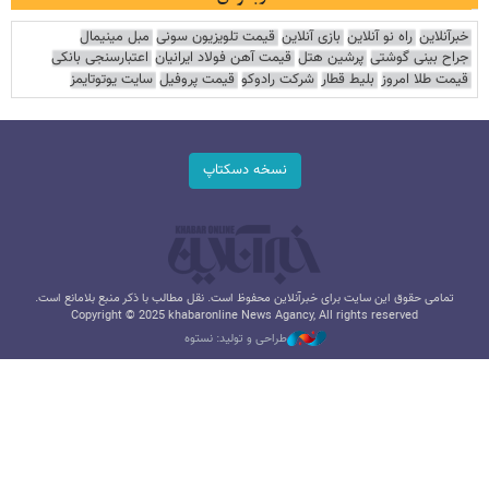
خبرآنلاین
راه نو آنلاین
بازی آنلاین
قیمت تلویزیون سونی
مبل مینیمال
جراح بینی گوشتی
پرشین هتل
قیمت آهن فولاد ایرانیان
اعتبارسنجی بانکی
قیمت طلا امروز
بلیط قطار
شرکت رادوکو
قیمت پروفیل
سایت یوتوتایمز
نسخه دسکتاپ
تمامی حقوق این سایت برای خبرآنلاین محفوظ است. نقل مطالب با ذکر منبع بلامانع است.
Copyright © 2025 khabaronline News Agancy, All rights reserved
طراحی و تولید: نستوه