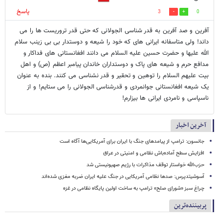
پاسخ
3
0
آفرین و صد آفرین به قدر شناسی الجولانی که حتی قدر تروریست ها را می
داند! ولی متاسفانه ایرانی های که خود را شیعه و دوستدار بی بی زینب سلام
الله علیها و حضرت حسین علیه السلام می دانند افغانستانی های فداکار و
مدافع حرم و شیعه های پاک و دوستداران خاندان پیامبر اعظم (ص) و اهل
بیت علیهم السلام را توهین و تحقیر و قدر نشناسی می کنند. بنده به عنوان
یک شیعه افغانستانی جوانمردی و قدرشناسی الجولانی را می ستایم! و از
ناسپاسی و نامردی ایرانی ها بیزارم!
آخرین اخبار
جانسون: ترامپ از پیامدهای جنگ با ایران برای آمریکایی‌ها آگاه است
افزایش سطح آماده‌باش نظامی و امنیتی در عراق
حزب‌الله خواستار توقف مذاکرات با رژیم صهیونیستی شد
آسوشیتدپرس: صدها نظامی آمریکایی در جنگ علیه ایران ضربه مغزی شده‌اند
چراغ سبز «شورای صلح» ترامپ به ساخت اولین پایگاه نظامی در غزه
پربیننده‌ترین