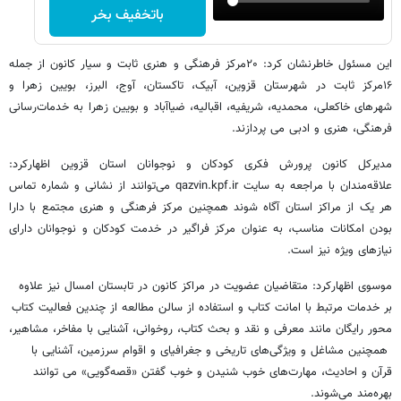
باتخفیف بخر
این مسئول خاطرنشان کرد: ۲۰مرکز فرهنگی و هنری ثابت و سیار کانون از جمله
۱۶مرکز ثابت در شهرستان قزوین، آبیک، تاکستان، آوج، البرز، بویین زهرا و
شهرهای خاکعلی، محمدیه، شریفیه، اقبالیه، ضیاآباد و بویین زهرا به خدمات‌رسانی
فرهنگی، هنری و ادبی می پردازند.
مدیرکل کانون پرورش فکری کودکان و نوجوانان استان قزوین اظهارکرد:
علاقه‌مندان با مراجعه به سایت qazvin.kpf.ir می‌توانند از نشانی و شماره تماس
هر یک از مراکز استان آگاه شوند همچنین مرکز فرهنگی و هنری مجتمع با دارا
بودن امکانات مناسب، به عنوان مرکز فراگیر در خدمت کودکان و نوجوانان دارای
نیازهای ویژه نیز است.
موسوی اظهارکرد: متقاضیان عضویت در مراکز کانون در تابستان امسال نیز علاوه
بر خدمات مرتبط با امانت کتاب و استفاده از سالن مطالعه از چندین فعالیت کتاب
محور رایگان مانند معرفی و نقد و بحث کتاب، روخوانی، آشنایی با مفاخر، مشاهیر،
همچنین مشاغل و ویژگی‌های تاریخی و جغرافیای و اقوام سرزمین، آشنایی با
قرآن و احادیث، مهارت‌های خوب شنیدن و خوب گفتن «قصه‌گویی» می توانند
بهره‌مند می‌شوند.