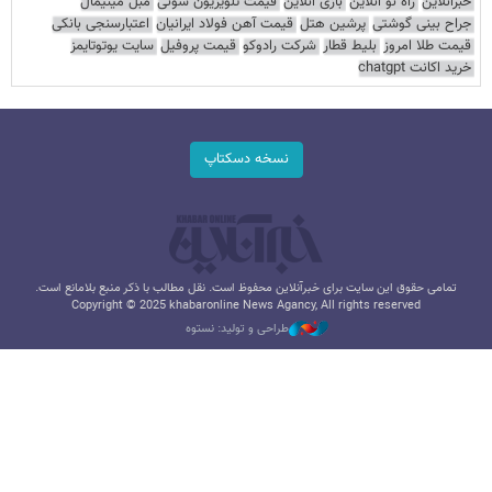
خبرآنلاین
راه نو آنلاین
بازی آنلاین
قیمت تلویزیون سونی
مبل مینیمال
جراح بینی گوشتی
پرشین هتل
قیمت آهن فولاد ایرانیان
اعتبارسنجی بانکی
قیمت طلا امروز
بلیط قطار
شرکت رادوکو
قیمت پروفیل
سایت یوتوتایمز
خرید اکانت chatgpt
نسخه دسکتاپ
تمامی حقوق این سایت برای خبرآنلاین محفوظ است. نقل مطالب با ذکر منبع بلامانع است.
Copyright © 2025 khabaronline News Agancy, All rights reserved
طراحی و تولید: نستوه