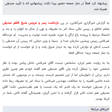
پیشنهاد کرد فعلاً در نماز جمعه حضور پیدا نکند؛ پیشنهادی که با تأیید صدیقی
همراه شد.
به گزارش خبرگزاری خبرآنلاین، در پی
بازداشت پسر و عروس شیخ کاظم صدیقی
معلم اخلاق و رییس عالی ستاد امر به معروف و نهی از منکر به اتهام زد و بند و
احتمالا مرتبط با پرونده باغ ازگل یا حوزه علمیه تحت تولیت و مدیریت او عزت‌الله
ضرغامی رییس پیشین سازمان صدا و سیما و وزیر دولتی که رییس آن صدیقی را
حسب ادعای او نوازش کرده بود به دیدار شیخ رفت و از او خواست از او خواست
به نماز جمعه نرود؛ حداقل فعلا.
بنا به روایت عصر ایران، مشخص نیست آقای ضرغامی حامل پیامی بوده یا نظر
شخصی خود را منتقل کرده ولی آقای صدیقی هم گفته خودم هم چنین نظری
دارم. برخی از دلواپسان اما از این تصمیم خرسند نیستند و در ویدیویی که منتشر
شده خانمی قضیه را به مخالفت مهندس ضرغامی با ستاد امر به معروف ربط داده
و از صدیقی خواسته نه یک قدم که یک شست‌ پا هم عقب‌نشینی نکند! آقای
صدیقی هم تحت تاثیر قرار گرفته و با لحن گریان همیشگی گفته کاش شما در
کربلا بودید.
خبرهای مرتبط