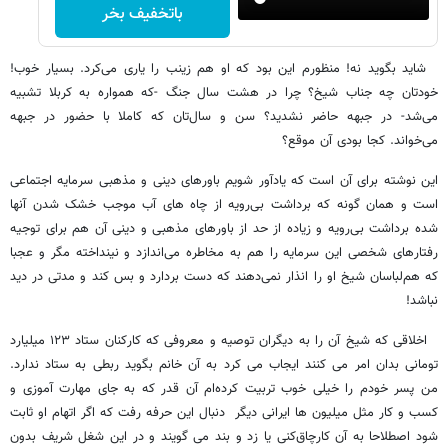
باتخفیف بخر
شاید بگوید نه!‌ منظورم این بود که او هم زینب را یاری می‌کرد. بسیار خوب!
خودتان چه جناب شیخ؟ چرا در هشت سال جنگ -که همواره به کربلا تشبیه
می‌شد- در جبهه حاضر نشدید؟ سن و سال‌تان که کاملا با حضور در جبهه
می‌خواند. کجا بودی آن موقع؟
این نوشته برای آن است که یادآور شویم باورهای دینی و مذهبی سرمایه اجتماعی
است و همان گونه که برداشت بی‌رویه از چاه های آب موجب خشک شدن آنها
شده برداشت بی‌رویه و زیاده از حد از باورهای مذهبی و دینی آن هم برای توجیه
رفتارهای شخصی این سرمایه را هم به مخاطره می‌اندازد و نینداخته مگر و عجبا
که هم‌لباسان شیخ او را انذار نمی‌دهند که دست بردارد و بس کند و مدتی در دید
نباشد!
اخلاقی که شیخ آن را به دیگران توصیه و معروفی که کارکنان ستاد ۱۲۳ میلیارد
تومانی بدان امر می کنند ایجاب می کرد به آن خانم بگوید ربطی به ستاد ندارد.
من پسر خودم را خیلی خوب تربیت کرده‌ام آن قدر که به جای مهارت آموزی و
کسب و کار مثل میلیون ها ایرانی دیگر دنبال این حرفه رفت که اگر اتهام او ثابت
شود اصطلاحا به آن کارچاق‌کنی یا زد و بند می گویند و در این شغل شریف بدون