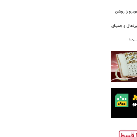
ودرو را روشن
یرفعال و جمینای
یست؟