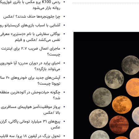
ردمی K100 پرو مکس با باتری غول‌
روانه بازار می‌شود
چرا جلوپنجره‌ها حذف شدند؟ /عکس
آشنایی با اسباب‌ بازی‌های کریستیانو ر
نفس می‌کشد /عکس و فیلم
ماجرای اعمال ضریب ۲.۷ برای 
چیست؟
احیای پراید در دوران مدرن؛ آیا خودروی 
می‌تواند بازگردد؟
آپشن‌های ج
تویوتا چیست؟
چگونه حیات‌وحش در آلوده‌ترین منطقه
شد؟
پرواز موفقیت‌آمیز هواپیمای مسافربری چ
بالا /عکس
عکس
تحول بزرگ در آیفون ۱۸ پرو/