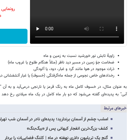
رونمایی
دن
زاویهٔ تابش نور خورشید نسبت به زمین و ماه
ضخامت جوّ زمین در مسیر دید ناظر (مثلاً هنگام طلوع یا غروب ماه)
ذرات موجود در هوا مانند گرد و غبار، دود، یا آلودگی
رخدادهای خاص نجومی از جمله ماه‌گرفتگی (خسوف) یا غبار آتشفشانی در ل
به عنوان مثال، در خسوف کامل ماه به رنگ قرمز یا نارنجی درمی‌آید و به آن "ما
آبی" به پدیده‌ای گفته می‌شود که دو بار ماه کامل در یک ماه میلادی رخ دهد و 
خبرهای مرتبط
امشب چشم از آسمان برندارید؛ پدیده‌ای نادر در آسمان شب تهر
کشف بزرگ‌ترین انفجار کیهانی پس از «بیگ‌بنگ»
گنج یک تریلیون دلاری نهفته در ماه | کلنگ فضایی‌ات را بردار