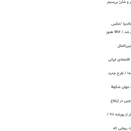
پیکر و شارژ بی‌سیم
ونالدو! /عکس
بوگاتی سفارشی با نام «دِستِریِر» معرفی شد / W۱۶ هنوز
اینترنت بین‌الملل
اقتصادی ایرانی
دید برای خودروهای ۲۰ ساله! / طرح جدید
 جهان شکوفا
ین در ارتفاع
پیچ‌های ۳۱ میلیارد تومانی پاگانی، گران‌تر از پورشه ۹۱۱ /
 سه قابلیت رویایی که