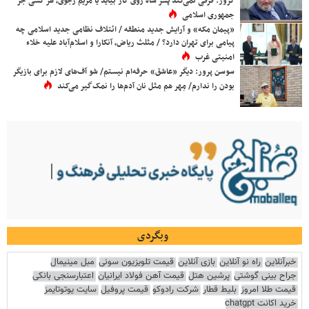
کروز: فرقی نمی‌کند پسر شاه روی کار بیاید یا مریم رجوی، هر کسی جز
جمهوری اسلامی
«پیمان مکه» و آرایش جدید منطقه / ائتلاف نظامی جدید اسلامی چه
پیامی برای تهران دارد؟ / مثلث ریاض، آنکارا و اسلام‌آباد علیه خلاء
امنیتی غرب
سوسن پرور: دیگر «عاشق» حرفه‌ام نیستم/ شو آف‌های لازم برای بازیگر
بودن را ندارم/ مِهر هم مثل نان آدم‌ها را نمک‌گیر می‌کند
وبگردی
خبرآنلاین
راه نو آنلاین
بازی آنلاین
قیمت تلویزیون سونی
مبل مینیمال
جراح بینی گوشتی
پرشین هتل
قیمت آهن فولاد ایرانیان
اعتبارسنجی بانکی
قیمت طلا امروز
بلیط قطار
شرکت رادوکو
قیمت پروفیل
سایت یوتوتایمز
خرید اکانت chatgpt