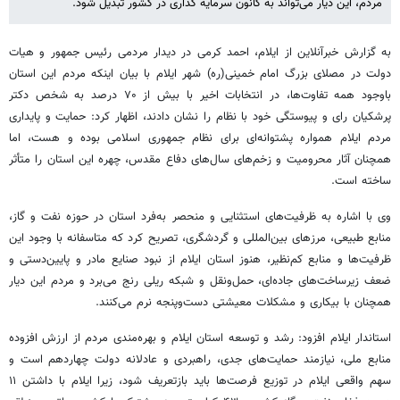
مردم، این دیار می‌تواند به کانون سرمایه گذاری در کشور تبدیل شود.
به گزارش خبرآنلاین از ایلام، احمد کرمی در دیدار مردمی رئیس جمهور و هیات
دولت در مصلای بزرگ امام خمینی(ره) شهر ایلام با بیان اینکه مردم این استان
باوجود همه تفاوت‌ها، در انتخابات اخیر با بیش از ۷۰ درصد به شخص دکتر
پرشکیان رای و پیوستگی خود با نظام را نشان دادند، اظهار کرد: حمایت و پایداری
مردم ایلام همواره پشتوانه‌ای برای نظام جمهوری اسلامی بوده و هست، اما
همچنان آثار محرومیت و زخم‌های سال‌های دفاع مقدس، چهره این استان را متأثر
ساخته است.
وی با اشاره به ظرفیت‌های استثنایی و منحصر به‌فرد استان در حوزه نفت و گاز،
منابع طبیعی، مرزهای بین‌المللی و گردشگری، تصریح کرد که متاسفانه با وجود این
ظرفیت‌ها و منابع کم‌نظیر، هنوز استان ایلام از نبود صنایع مادر و پایین‌دستی و
ضعف زیرساخت‌های جاده‌ای، حمل‌ونقل و شبکه ریلی رنج می‌برد و مردم این دیار
همچنان با بیکاری و مشکلات معیشتی دست‌وپنجه نرم می‌کنند.
استاندار ایلام افزود: رشد و توسعه استان ایلام و بهره‌مندی مردم از ارزش افزوده
منابع ملی، نیازمند حمایت‌های جدی، راهبردی و عادلانه دولت چهاردهم است و
سهم واقعی ایلام در توزیع فرصت‌ها باید بازتعریف شود، زیرا ایلام با داشتن ۱۱