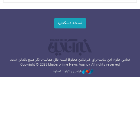
نسخه دسکتاپ
تمامی حقوق این سایت برای خبرآنلاین محفوظ است. نقل مطالب با ذکر منبع بلامانع است.
Copyright © 2025 khabaronline News Agancy, All rights reserved
طراحی و تولید: نستوه