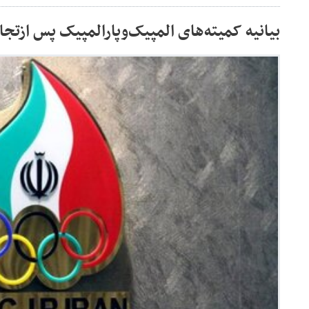
بیانیه کمیته‌های المپیک‌وپارالمپیک پس ازتج