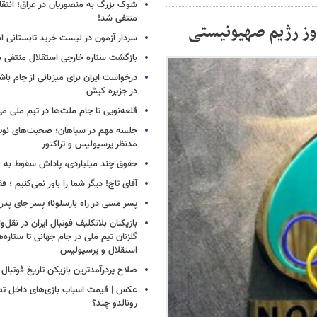
شوک بزرگ به منصوریان در عراق؛ انتق
منتفی شد!
اوز رژیم صهیونیستی
سردار آزمون در لیست خرید تابستانی ا
بازگشت ستاره خارجی استقلال منتفی 
درخواست ایران برای میزبانی از جام با
در جزیره کیش
قلعه‌نویی تا جام ملت‌ها در تیم ملی می
جلسه مهم در سپاهان؛ صحبت‌های نویدک
مدنظر پرسپولیس و تراکتور
حقوق چند میلیاردی، پاداش سقوط به 
آقای تاج! دیگر شما را باور نمی‌کنیم ؛ 
پسر مسی در راه بارسلونا؛ پسر جای پدر ر
بازیکنان بلاتکلیف فوتبال ایران در نقل‌وا
گلزنان تیم ملی در جام جهانی تا ستاره‌
استقلال و پرسپولیس
صلاح پردرآمدترین بازیکن تاریخ فوتبال
عکس | قیمت اسباب بازی‌های داخل تصو
رونالدو چند؟