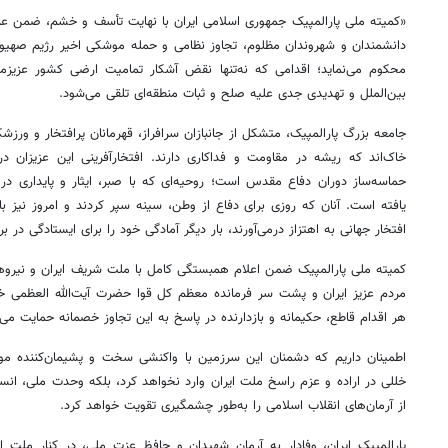
«کمیته ملی پارالمپیک جمهوری اسلامی ایران با نهایت تأسف و خشم، ضمن 
دانشمندان و شهروندان مظلوم، تجاوز نظامی و حمله موشکی اخیر رژیم صهیو
محکوم می‌نماید؛ اقدامی که نه‌تنها نقض آشکار تمامیت ارضی کشور عزیزم
بین‌الملل و تهدیدی جدی علیه صلح و ثبات منطقه‌ای تلقی می‌شود.
جامعه بزرگ پارالمپیک، متشکل از جانبازان سرافراز، قهرمانان پرافتخار و ورزشک
خاک‌اند که ریشه در مقاومت و فداکاری دارند. افتخارآفرینی این عزیزان در
حماسه‌ساز دوران دفاع مقدس است؛ روحیه‌ای که با صبر، ایثار و پایداری در
یافته است. آنان که روزی برای دفاع از وطن، سینه سپر کردند و امروز نیز با ار
افتخار جهانی به اهتزاز درمی‌آورند، بار دیگر آمادگی خود را برای ایستادگی در بر
کمیته ملی پارالمپیک ضمن اعلام همبستگی کامل با ملت شریف ایران و نیروه
مردم عزیز ایران و پشت سر فرمانده معظم کل قوا حضرت آیت‌الله العظمی خامن
هر اقدام قاطع، حکیمانه و بازدارنده در پاسخ به این تجاوز خصمانه حمایت می‌ن
اطمینان داریم که دشمنان این سرزمین با واکنشی سخت و پشیمان‌کننده موا
خللی در اراده و عزم راسخ ملت ایران وارد نخواهد کرد، بلکه وحدت ملی، انس
از آرمان‌های انقلاب اسلامی را به‌طور چشمگیری تقویت خواهد کرد.
پارالمپیک ایران، وفادار به آرمان شهیدان و حافظ عزت ملی، در کنار ملت ا