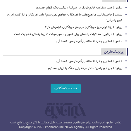
عکس | تیپ متفاوت خانم بازیگر در اسپانیا ؛ ترکیب رنگ الهام حمیدی
ببینید | حاجی‌بابایی: ما هیچ‌وقت با آمریکا به تفاهم نمی‌رسیم/ باید آمریکا را وادار کنیم ایران
قوی را بپذیرد
ببینید | پزشکیان روز خبرنگار را در جمع خبرنگاران فراموش کرد!
ببینید | عراقچی: مذاکرات با عمان برای تعیین مسیر موقت تقریبا به نتیجه نزدیک است
عکس | استایل جدید افسانه بایگان در سن ۶۴سالگی
پربیننده‌ترین
عکس | استایل جدید افسانه بایگان در سن ۶۴سالگی
ببینید | جی دی ونس: ما در میانه بازی جنگ با ایران هستیم
نسخه دسکتاپ
تمامی حقوق این سایت برای خبرآنلاین محفوظ است. نقل مطالب با ذکر منبع بلامانع است.
Copyright © 2025 khabaronline News Agancy, All rights reserved