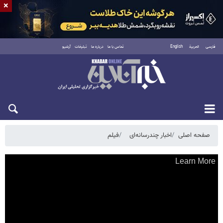
×
فارسی
العربية
English
تماس با ما
درباره ما
تبلیغات
آرشیو
شنبه ۱۷ مرداد ۱۴۰۵
صفحه اصلی
اخبار چندرسانه‌ای
فیلم