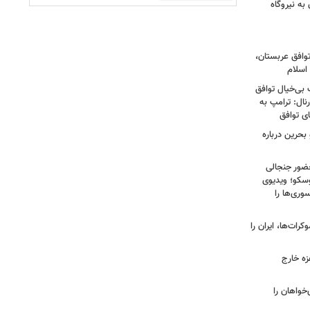
به نیروگاه
توافق عربستان،
اسلام
 بی‌خیال توافق
نال: ترامپ به
ای توافق
بحرین درباره
ضور جنجالی
سکو؛ ویدیوی
وری‌ها را
ات‌ها، ایران را
زه خارج
مهوری‌خواهان را