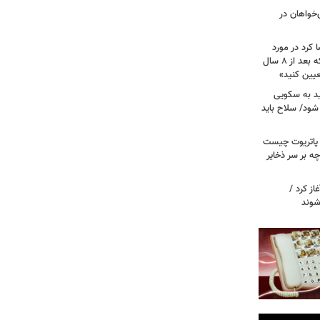
‌خواهان در
 کرد در مورد
تصویب آن چه گفت؟ / هشدار ظریف که بعد از ۸ سال
عیین کنید»
اید به سکویی
شود/ سلاح باید
/ پاتریوت چیست
چه بر سر ذخایر
از کرد /
شوند