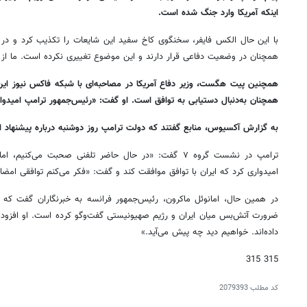
اینکه آمریکا وارد جنگ شده است.
با این حال الکس فایفر، سخنگوی کاخ سفید این شایعات را تکذیب کرد و در 
همچنان در وضعیت دفاعی قرار دارند و این موضوع تغییری نکرده است. ما از م
همچنین پیت هگست، وزیر دفاع آمریکا در مصاحبه‌ای با شبکه فاکس نیوز این پی
همچنان به‌دنبال دستیابی به توافق است. او گفت: «رئیس‌جمهور ترامپ امیدوا
به گزارش آکسیوس، منابع گفتند که دولت ترامپ روز دوشنبه درباره پیشنهاد 
ترامپ در نشست گروه ۷ گفت: «در حال حاضر تلفنی صحبت می‌ک
امیدواری کرد که ایران با توافق موافقت کند و گفت: «فکر می‌کنم توافقی امض
در همین حال، امانوئل ماکرون، رئیس‌جمهور فرانسه به خبرنگاران گفت که 
ضرورت آتش‌بس میان ایران و رژیم صهیونیستی گفت‌وگو کرده است. او افزود: «آمر
داده‌اند. خواهیم دید چه پیش می‌آید.»
315 315
کد مطلب
2079393