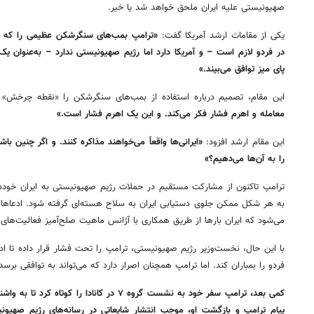
صهیونیستی علیه ایران ملحق خواهد شد یا خیر.
یکی از مقامات ارشد آمریکا گفت:
«ترامپ بمب‌های سنگرشکن عظیمی را که برا
در فردو لازم است – و آمریکا دارد اما رژیم صهیونیستی ندارد – به‌عنوان یک 
پای میز توافق می‌بیند.»
این مقام، تصمیم درباره استفاده از بمب‌های سنگرشکن را «نقطه چرخش»
معامله و اهرم فشار فکر می‌کند. و این یک اهرم فشار است.»
این مقام ارشد افزود:
«ایرانی‌ها واقعاً می‌خواهند مذاکره کنند. و اگر چنین ب
را به آن‌ها می‌دهیم؟»
ترامپ تاکنون از مشارکت مستقیم در حملات رژیم صهیونیستی به ایران خودداری 
به هر شکل ممکن جلوی دستیابی ایران به سلاح هسته‌ای گرفته شود. ادعاها ع
می‌شود که ایران بارها از طریق همکاری با آژانس ماهیت صلح‌آمیز فعالیت‌های 
با این حال، نخست‌وزیر رژیم صهیونیستی، ترامپ را تحت فشار قرار داده تا ادع
فردو را بمباران کند. اما ترامپ همچنان اصرار دارد که می‌تواند به توافقی برسد
کمی بعد، ترامپ سفر خود به نشست گروه ۷ در کانادا 
پیام ترامپ و بازگشت او، موجب انتشار شایعاتی در رسانه‌های رژیم صهیون