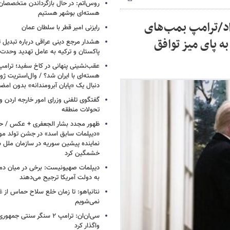
روس‌اتم: در حال بازگرداندن متخصصان 
هسته‌ای بوشهر هستیم
اد/ترامپ بمب‌های
رایزنی امیر قطر با سلطان عمان
ه پای میز توافق
هشدار مرجع دینی عراقی درباره تبدیل 
پاکستان و ترکیه به عامل تهدید وحدت 
عقب‌نشینی پنهانی در کاخ سفید؛ ترامپ
هسته‌ای با ایران شد؟ / وال‌استریت ژور
دنبال یک «پایان آبرومندانه» بدون امض
گفتگوی تلفنی وزرای امور خارجه اردن و 
تحولات منطقه
ظهور مجدد بشار الجعفری + عکس / ح
«دیپلمات سابق اسد» در جشن تولد مو
نماینده پیشین سوریه در سازمان ملل س
خشمگین کرد
دیپلمات صهیونیست: برخی در میان دموکر
به دولت آمریکا ترجیح می‌دهند
نتانیاهو: تا زمان خلع سلاح حماس از غ
نمی‌شویم
سی‌ان‌ان: ترامپ ۲ سنگر سنتی ج
واگذار کرد