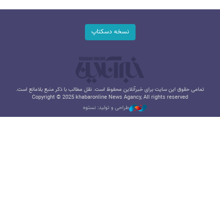
نسخه دسکتاپ
تمامی حقوق این سایت برای خبرآنلاین محفوظ است. نقل مطالب با ذکر منبع بلامانع است.
Copyright © 2025 khabaronline News Agancy, All rights reserved
طراحی و تولید: نستوه