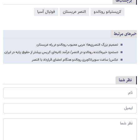
برچسب‌ها
کریستیانو رونالدو
النصر عربستان
فوتبال آسیا
خبرهای مرتبط
تصمیم بزرگ النصری‌ها؛ مربی محبوب رونالدو در راه عربستان
دستمزد خیره‌کننده رونالدو در النصر/ درآمد ثانیه‌ای کریس بیشتر از حقوق پایه در ایران
عکس| ساعت سوپرلاکچری رونالدو هنگام امضای قرارداد با النصر
نظر شما