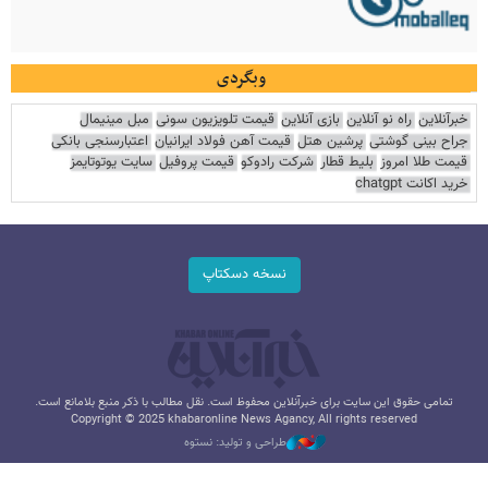
وبگردی
خبرآنلاین
راه نو آنلاین
بازی آنلاین
قیمت تلویزیون سونی
مبل مینیمال
جراح بینی گوشتی
پرشین هتل
قیمت آهن فولاد ایرانیان
اعتبارسنجی بانکی
قیمت طلا امروز
بلیط قطار
شرکت رادوکو
قیمت پروفیل
سایت یوتوتایمز
خرید اکانت chatgpt
نسخه دسکتاپ
تمامی حقوق این سایت برای خبرآنلاین محفوظ است. نقل مطالب با ذکر منبع بلامانع است.
Copyright © 2025 khabaronline News Agancy, All rights reserved
طراحی و تولید: نستوه