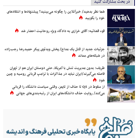
در بحث مشارکت کنید
شما نظر بدهید/ خبرآنلاین را چگونه می‌بینید؟ پیشنهادها و انتقادهای
خود را بگویید
قوه قضائیه: آقای خرازی به دادگاه ویژه روحانیت احضار شد
جزئیات جدید از قتل یک مداح/ پخش ویدئوی پیکر حمیدرضا رجب‌زاده
در شبکه‌های معاند
ظریف: بدون مدیریت تنش با آمریکا، حتی دوستان ایران هم از تهران
فاصله می‌گیرند/ایران نباید در مذاکرات با ترامپ قربانی روسیه و چین
شود
از سقوط در QS تا حذف از تایمز، وقتی سیاست دانشگاه را قربانی
می‌کند/ روایت حذف دانشگاه‌های ایران از رتبه‌بندی‌های جهانی