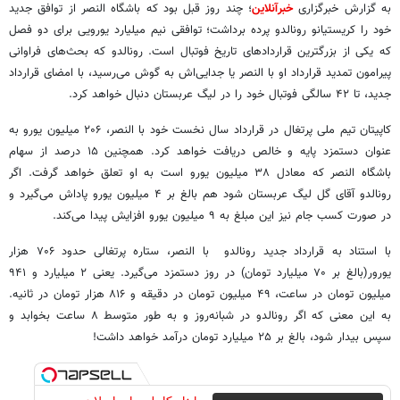
به گزارش خبرگزاری
خبرآنلاین
؛ چند روز قبل بود که باشگاه النصر از توافق جدید
خود را کریستیانو رونالدو پرده برداشت؛ توافقی نیم میلیارد یورویی برای دو فصل
که یکی از بزرگترین قراردادهای تاریخ فوتبال است. رونالدو که بحث‌های فراوانی
پیرامون تمدید قرارداد او با النصر یا جدایی‌اش به گوش می‌رسید، با امضای قرارداد
جدید، تا ۴۲ سالگی فوتبال خود را در لیگ عربستان دنبال خواهد کرد.
کاپیتان تیم ملی پرتغال در قرارداد سال نخست خود با النصر، ۲۰۶ میلیون یورو به
عنوان دستمزد پایه و خالص دریافت خواهد کرد. همچنین ۱۵ درصد از سهام
باشگاه النصر که معادل ۳۸ میلیون یورو است به او تعلق خواهد گرفت. اگر
رونالدو آقای گل لیگ عربستان شود هم بالغ بر ۴ میلیون یورو پاداش می‌گیرد و
در صورت کسب جام نیز این مبلغ به ۹ میلیون یورو افزایش پیدا می‌کند.
با استناد به قرارداد جدید رونالدو با النصر، ستاره پرتغالی حدود ۷۰۶ هزار
یورور(بالغ بر ۷۰ میلیارد تومان) در روز دستمزد می‌گیرد. یعنی ۲ میلیارد و ۹۴۱
میلیون تومان در ساعت، ۴۹ میلیون تومان در دقیقه و ۸۱۶ هزار تومان در ثانیه.
به این معنی که اگر رونالدو در شبانه‌روز و به طور متوسط ۸ ساعت بخوابد و
سپس بیدار شود، بالغ بر ۲۵ میلیارد تومان درآمد خواهد داشت!