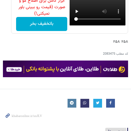
ابزار کامل برای اصلاح مو و
صورت (قیمت رو ببینی باور
نمیکنی!)
باتخفیف بخر
۲۵۸ ۲۵۸
کد مطلب
2083475