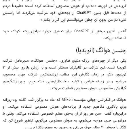
فرزندش در فوریه، «مدام» از هوش مصنوعی استفاده کرده است: «طبیعتاً مردم
از مدت‌ها قبل بدون ChatGPT از بچه‌های خود مراقبت می‌کردند اما راستش
نمی‌دانم من بدون آن چطور می‌توانستم این کار را بکنم.»
آلتمن اکنون بیشتر از ChatGPT برای تحقیق درباره مراحل رشد کودک خود
استفاده می‌کند.
جنسن هوانگ (انویدیا)
یکی دیگر از چهره‌های بزرگ دنیای فناوری، «جنسن هوانگ»، مدیرعامل شرکت
انویدیا است. این شرکت در کالیفرنیا مستقر است و با ارزش بازاری بیش از ۳
تریلیون دلار، در زمان نگارش این مطلب ارزشمندترین شرکت جهان محسوب
می‌شود و در زمینه طراحی و تولید سخت‌افزارهایی مانند چیپ و پردازشگرهای
گرافیکی مخصوص هوش مصنوعی فعالیت می‌کند.
هوانگ در کنفرانس جهانی مؤسسه Milken که ماه مه برگزار شد، گفته بود روزانه
برای یادگیری مفاهیم جدید از برنامه‌های هوش مصنوعی استفاده می‌کند. او
دراین‌باره گفت: «من هر روز از آن به‌جای معلم خصوصی استفاده می‌کنم. وقتی با
موضوعی جدید مواجه می‌شوم، به هوش مصنوعی می‌گویم: اینطور شروع کن که
انگار با بچه‌ای ۱۲ ساله حرف می‌زنی و به‌مرور به سطح دکترا برس.»