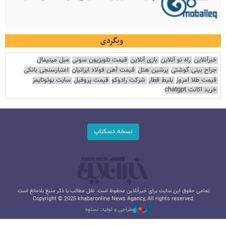
وبگردی
خبرآنلاین
راه نو آنلاین
بازی آنلاین
قیمت تلویزیون سونی
مبل مینیمال
جراح بینی گوشتی
پرشین هتل
قیمت آهن فولاد ایرانیان
اعتبارسنجی بانکی
قیمت طلا امروز
بلیط قطار
شرکت رادوکو
قیمت پروفیل
سایت یوتوتایمز
خرید اکانت chatgpt
نسخه دسکتاپ
تمامی حقوق این سایت برای خبرآنلاین محفوظ است. نقل مطالب با ذکر منبع بلامانع است.
Copyright © 2025 khabaronline News Agancy, All rights reserved
طراحی و تولید: نستوه