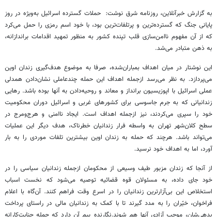
به گزارش خبرآنلاین، روزنامه شرق نوشت: حملات گسترده اسرائیل به‌ویژه در روز
پایانی جنگ که گسترده‌ترین و پرتلفات‌ترین بود، با خود اسم رمزی را حمل می‌کرد
که از آن مفهوم ناامن‌سازی قلب تپنده کشور به منظور تمهید اقدامات براندازانه،
به ذهن متبادر می‌شد.
این نوشتار در میان اهداف بمباران‌شده، صرفا به موضوع هدف‌گیری زندان اوین
می‌پردازد. به نظر می‌رسد ازجمله اهداف این حمله چندعاملی نشان‌دادن همدلی
عملی اسرائیل با اپوزیسیون برانداز و معاند و روحیه‌دادن به آنها بوده باشد. رهایی
زندانیانی که به جرم جاسوسی برای کشورهای غربی و اسرائیل دوران محکومیت
خود را سپری می‌کردند، نیز ازجمله اهداف است. ایجاد ناامنی و هرج‌ومرج در
سطح کلان‌شهر تهران به واسطه فرار زندانیان خطرناک، هدف دیگر این عملیات
می‌تواند باشد. هرچند که حمله به زندان اوین بیشترین تلفات موردی را به بار
آورد، اما به اهداف خود نرسید.
از آنجا که زندان مزبور طیف وسیعی از محکومان ازجمله زندانیان سیاسی را در
خود جای داده، به مسئولان قوه قضائیه توصیه می‌شود که نخست اسباب
استخلاص این بی‌آزارترین زندانیان را در اسرع وقت فراهم کنند. آن‌گاه با اعلام
فراخوان، خیّران را به مدد گیرند تا با کمک به زندانیان مالی در راستای پرداخت
بدهی‌شان، موجب آزادی آنها هم شوند.نگارنده بیم آن دارد که حمله جنایت‌کارانه