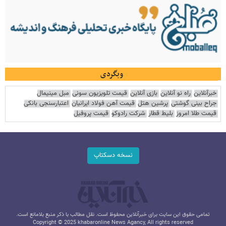
وبگردی
خبرآنلاین
راه نو آنلاین
بازی آنلاین
قیمت تلویزیون سونی
مبل مینیمال
جراح بینی گوشتی
پرشین هتل
قیمت آهن فولاد ایرانیان
اعتبارسنجی بانکی
قیمت طلا امروز
بلیط قطار
شرکت رادوکو
قیمت پروفیل
نسخه دسکتاپ
تمامی حقوق این سایت برای خبرآنلاین محفوظ است. نقل مطالب با ذکر منبع بلامانع است.
Copyright © 2025 khabaronline News Agancy, All rights reserved