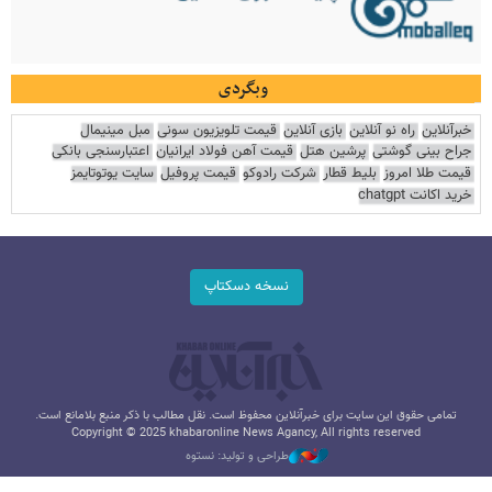
وبگردی
خبرآنلاین
راه نو آنلاین
بازی آنلاین
قیمت تلویزیون سونی
مبل مینیمال
جراح بینی گوشتی
پرشین هتل
قیمت آهن فولاد ایرانیان
اعتبارسنجی بانکی
قیمت طلا امروز
بلیط قطار
شرکت رادوکو
قیمت پروفیل
سایت یوتوتایمز
خرید اکانت chatgpt
نسخه دسکتاپ
تمامی حقوق این سایت برای خبرآنلاین محفوظ است. نقل مطالب با ذکر منبع بلامانع است.
Copyright © 2025 khabaronline News Agancy, All rights reserved
طراحی و تولید: نستوه