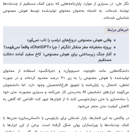
نگار علی- در بسیاری از موارد، پایان‌نامه‌هایی که بدون کمک مستقیم از چت‌بات‌ها
نوشته شده‌اند، به اشتباه به‌عنوان محتوای تولیدشده توسط هوش مصنوعی
شناسایی شده‌اند.
خبرهای مرتبط
وقتی هوش مصنوعی دروغ‌های ترامپ را تاب نمی‌آورد
پروژه‌ مخفیانه مغز متفکر تلگرام / چرا «ChatGPT» واقعاً نمی‌فهمد؟
آغاز جنگ زیرساختی برای هوش مصنوعی؛ کاخ سفید آماده دخالت
مستقیم
دانشگاه‌هایی مانند «فوجو»، «سیچوآن» و «جیانگسو» استفاده از محتوای
تولیدشده با هوش مصنوعی را به زیر ۳۰ درصد محدود کرده‌اند و در صورت
تخطی، احتمال رد پایان‌نامه یا تعویق فارغ‌التحصیلی وجود دارد. اما دانشجویان
می‌گویند ابزارهای تشخیص AI به‌درستی کار نمی‌کنند و بسیاری مجبورند متن خود
را ساده‌سازی یا حتی دوباره‌نویسی کنند تا از فیلترها عبور کند؛ اقدامی که گاهی به
کاهش کیفیت متن منجر می‌شود.
در واکنش به این فشارها، بازار خدماتی برای بازنویسی یا «انسانی‌سازی» متن‌ها با
کمک چت‌بات‌ها یا ویراستاران پولی شکل گرفته است. برخی از این ابزارها با