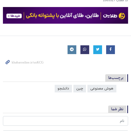
کد مطلب
2085521
برچسب‌ها
هوش مصنوعی
چین
دانشجو
نظر شما