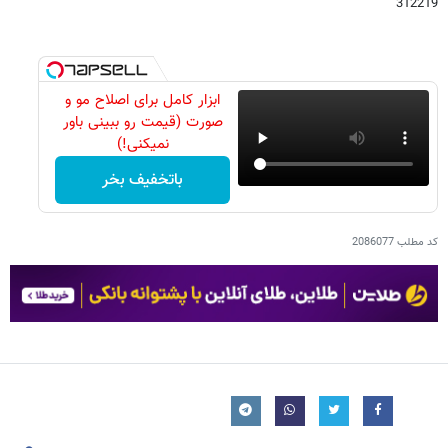
312219
ابزار کامل برای اصلاح مو و
صورت (قیمت رو ببینی باور
نمیکنی!)
باتخفیف بخر
کد مطلب
2086077