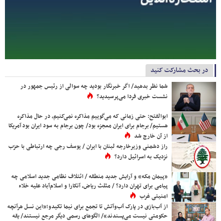
در بحث مشارکت کنید
شما نظر بدهید/ اگر خبرنگار بودید چه سوالی از رئیس جمهور در
نشست خبری فردا می‌پرسیدید؟
ابوالفتح: حتی زمانی که می‌گوییم مذاکره نمی‌کنیم، در حال مذاکره
هستیم/ برجام برای ایران معجزه بود/ چون برجام به سود ایران بود آمریکا
از آن خارج شد
راز دشمنی وزیرخارجه لبنان با ایران / یوسف رجی چه ارتباطی با حزب
نزدیک به اسرائیل دارد؟
«پیمان مکه» و آرایش جدید منطقه / ائتلاف نظامی جدید اسلامی چه
پیامی برای تهران دارد؟ / مثلث ریاض، آنکارا و اسلام‌آباد علیه خلاء
امنیتی غرب
از آب‌بازی در پارک آب‌وآتش تا تجمع برای نیما تکیدو؛«این نسل هرآنچه
حکومتی نیست می‌پسندند»/ الگوهای رسمی دیگر مرجع نیستند/ یقه