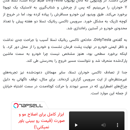
جزئی داشت. در ویدیویی که کانال یوتیوب DirtyTesla ضبط کرده است، تسلا مدل
Y خودران را می‌بینیم که پس از چرخش و شتاب‌گیری به لاستیک یک تویوتا
برخورد می‌کند. طبق ویدیو، این خودرو مسافرش را پیاده کرده بود، اما در خروج از
کوچه‌ تاریک به مشکل خورد. سرویس تاکسی رباتیک تسلا دو هفته پیش با تعداد
محدودی خودرو در آستین راه‌اندازی شد.
به گفته‌ی DirtyTesla، حادثه‌ی تاکسی رباتیک تسلا آسیب یا جراحت جدی نداشت
و ناظر ایمنی خودرو در نهایت پشت فرمان نشست و خودرو را از محل دور کرد. با
اینکه برخورد سطحی بود، هنوز مشخص نیست چرا خودرو به سمت ماشین
پارک‌شده منحرف شد و نتوانست مسیر خروج را به‌درستی طی کند.
جدا از تصادف تاکسی خودران تسلا، سایر مهمانان دعوت‌شده نیز تجربه‌های
غیرمنتظره‌ای از ایت سرویس گزارش کرده‌اند. برای مثال، توقف ناگهانی به دلیل
چراغ‌های اضطراری که در مسیر نبودند یا حرکت کوتاه‌مدت در سمت اشتباه خیابان
از جمله این موارد است.
ابزار کامل برای اصلاح مو و
صورت (قیمت رو ببینی باور
نمیکنی!)