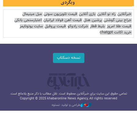
وبگردی
خبرآنلاین
راه نو آنلاین
بازی آنلاین
قیمت تلویزیون سونی
مبل مینیمال
جراح بینی گوشتی
پرشین هتل
قیمت آهن فولاد ایرانیان
اعتبارسنجی بانکی
قیمت طلا امروز
بلیط قطار
شرکت رادوکو
قیمت پروفیل
سایت یوتوتایمز
خرید اکانت chatgpt
نسخه دسکتاپ
تمامی حقوق این سایت برای خبرآنلاین محفوظ است. نقل مطالب با ذکر منبع بلامانع است.
Copyright © 2025 khabaronline News Agancy, All rights reserved
طراحی و تولید: نستوه