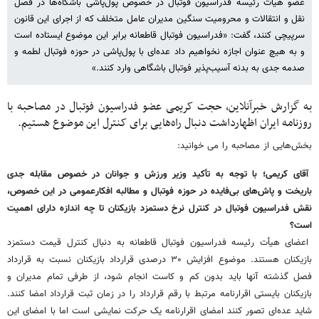
عضو هیأت رئیسه فدراسیون فوتبال در خصوص پول‌پاشی باشگاه‌ها در فصل
نقل‌ و انتقالات و محرومیت سنگین مدیران عامل متخلف که از اجرای این قانون
سرپیچی ‌کنند، گفت: «فدراسیون فوتبال قاطعانه برابر این موضوع ایستاده است
و به هیچ عنوان اجازه نخواهیم داد عده‌ای با پول‌پاشی در حوزه فوتبال لطمه و
صدمه جدی به بدنه آسیب‌پذیر فوتبال باشگاهی وارد کنند.»
به گزارش خبرآنلاین، حجت کریمی عضو فدراسیون فوتبال در مصاحبه با
روزنامه ایران اظهارداشت دنبال راه‌هایی برای کنترل این موضوع هستیم.
بخش‌هایی از مصاحبه را می خوانید:
‌آقای کریمی؛ با توجه به تأکید وزیر ورزش و جوانان در خصوص مقابله جدی
باریخت و پاش‌های بی‌فایده در حوزه فوتبال و مطالبه افکارعمومی در این خصوص،
نقش فدراسیون فوتبال در کنترل نرخ دستمزد بازیکنان تا چه اندازه دارای اهمیت
است؟
اعضای هیأت رئیسه فدراسیون فوتبال قاطعانه به دنبال کنترل قیمت دستمزد
بازیکنان هستند. موضوع افزایش ۳۰ درصدی قرارداد بازیکنان نسبت به قرارداد
فصل گذشته آنها باید بدون کم و کاست انجام شود، از طرفی تمام مدیران و
بازیکنان بایستی اقرارنامه مرتبط با رقم قرارداد را در زمان ثبت قرارداد امضا کنند.
شاید عده‌ای تصور کنند امضای اقرارنامه یک حرکت نمایشی است اما با امضای این