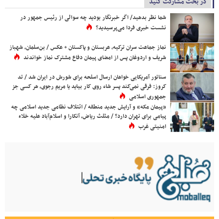
در بحث مشارکت کنید
شما نظر بدهید/ اگر خبرنگار بودید چه سوالی از رئیس جمهور در
نشست خبری فردا می‌پرسیدید؟
نماز جماعت سران ترکیه، عربستان و پاکستان + عکس / بن‌سلمان، شهباز
شریف و اردوغان پس از امضای پیمان دفاع مشترک نماز خواندند
سناتور آمریکایی خواهان ارسال اسلحه برای شورش در ایران شد / تد
کروز: فرقی نمی‌کند پسر شاه روی کار بیاید یا مریم رجوی، هر کسی جز
جمهوری اسلامی
«پیمان مکه» و آرایش جدید منطقه / ائتلاف نظامی جدید اسلامی چه
پیامی برای تهران دارد؟ / مثلث ریاض، آنکارا و اسلام‌آباد علیه خلاء
امنیتی غرب