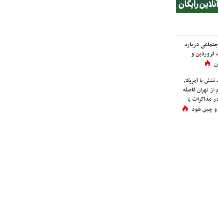
اجتماعی درباره
 فروردین و
ن
نش با آمریکا،
از تهران فاصله
در مذاکرات با
 و چین شود