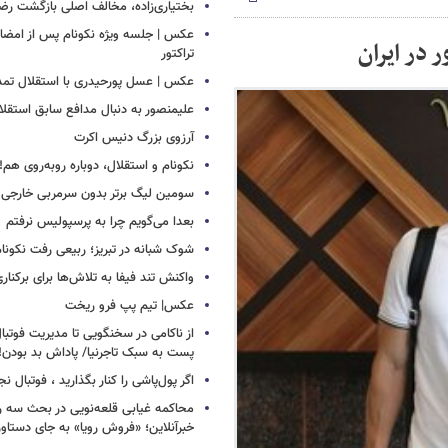
بختیاری‌زاده، مخالف اصلی بازگشت رضا
عکس | جلسه ویژه نکونام پس از امضای 
در ایران
تراکتور
عکس | عسل پورحیدری با استقلال تمدی
علیمنصور به دنبال مدافع سابق استقلا
آرزوی بزرگ دنیس اکرت
نکونام و استقلال، دوباره روبه‌روی هم!
سومین لیگ برتر بدون سرمربی خارجی
بعدا می‌گویم چرا به پرسپولیس نرفتم
شوک شبانه در تبریز؛ ربیعی رفت نکونام
واکنش تند فیفا به تلاش‌ها برای برکناری 
عکس| تیم پپ فرو ریخت
از ناکامی در سخنگویی تا مدیریت فوتبال 
پست به سبک تاجرنیا/ پاداش بد بودن!
اگر پول‌پاشی را کنار بگذارید ، فوتبال ن
محاکمه غیابی قلعه‌نویی در بحث سه روز
خبرآنلاین؛ «فروش رویا» به جای دستاور