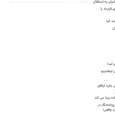
ییان به استقلال
قرارداد با
د کرد
ل
 آمد!
اینفانتینو
زنان؛ ارتقای
جات پیدا می کند
نامه‌نگار در
د واقعی!