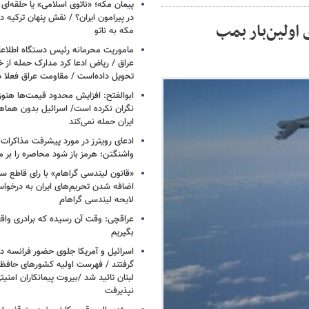
پیمان مکه؛ «ناتوی اسلامی» یا حلقه‌ای تاز
در پیرامون ایران؟ / نقش پنهان ترکیه در
اولین‌بار بمب
مکه به ناتو
ماموریت محرمانه رئیس دستگاه اطلاع
عراق / ریاض ادعا کرد مدارک حمله از خ
تحویل داده‌است / مقاومت عراق فعلا
ابوالفتح: افزایش محدود قیمت‌ها هنوز آ
نگران نکرده است/ اسرائیل بدون هماهنگ
ایران حمله نمی‌کند
ادعای رویترز در مورد پیشرفت مذاکرات ا
واشنگتن: هرمز باز شود محاصره را بر می
«قانون لیندسی گراهام» با رای قاطع س
اضافه شدن تحریم‌های ایران به درخوا
لایحه لیندسی گراهام
عراقچی: وقت آن رسیده که برادری واق
بگیریم
اسرائیل و آمریکا جلوی حضور فرانسه در
گرفتند / فهرست اولیه کشورهای حاف
لبنان تائید شد /بیروت پیمانکاران امن
نپذیرفت