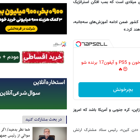
ی میلادی است که بمب افکن استراتژیک
کشور ضمن ادامه آموزش‌های سه‌جانبه،
ند کرد.»
گردونه رو بچرخون و PS5 و آیفون17 برنده شو
😍🔥
بچرخونش
ن، کره جنوبی و آمریکا باشد که امروز
در بحث مشارکت کنید
شما نظر بدهید/ اگر خ
، «دن کین»، رئیس ستاد مشترک ارتش
سوالی از رئیس جمه