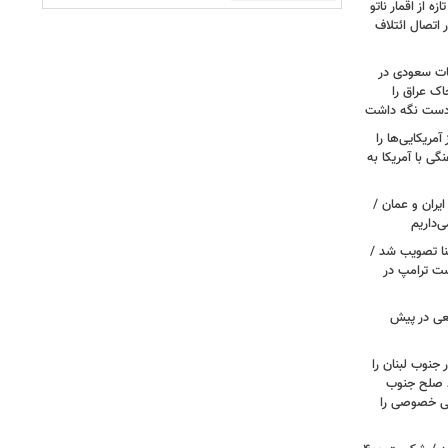
ه از اقمار ناتو
 اتصال ائتلاف
ات سعودی در
اک عراق را
 دست نگه داشت
مریکایی‌ها را
ی با آمریکا به
یران و عمان /
‌داریم
نا تصویب شد /
ست ترامپ در
عی در پیش
 جنوب لبنان را
ظ صلح جنوب
یتی خصوصی را