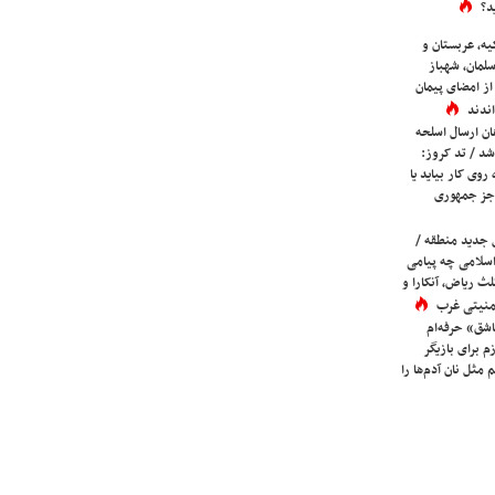
د؟
یه، عربستان و
لمان، شهباز
ز امضای پیمان
ندند
ان ارسال اسلحه
شد / تد کروز:
روی کار بیاید یا
جز جمهوری
 جدید منطقه /
اسلامی چه پیامی
لث ریاض، آنکارا و
 امنیتی غرب
شق» حرفه‌ام
م برای بازیگر
 مثل نان آدم‌ها را