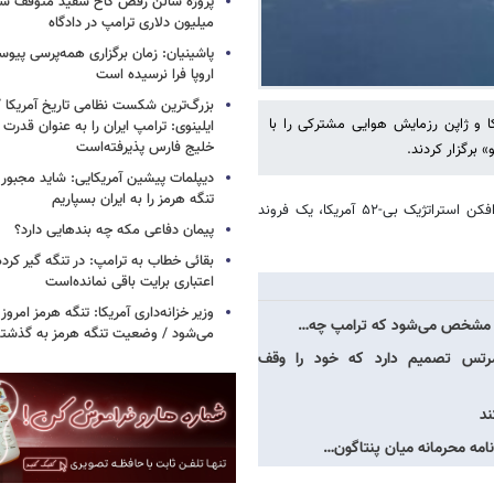
میلیون دلاری ترامپ در دادگاه
پاشینیان: زمان برگزاری همه‌پرسی پیوس
اروپا فرا نرسیده است
بزرگ‌ترین شکست نظامی تاریخ آمریکا /
ا و ژاپن رزمایش هوایی مشترکی را با
ایلینوی: ترامپ ایران را به عنوان قدرت 
خلیج فارس پذیرفته‌است
 برگزار کردند.
دیپلمات پیشین آمریکایی: شاید مجبور
تنگه هرمز را به ایران بسپاریم
به گزارش خبرآنلاین، این رزمایش سه گانه مشترک با حضور یک فروند بمب افکن استراتژیک بی-۵۲ آمریکا، یک فروند
پیمان دفاعی مکه چه بندهایی دارد؟
بقائی خطاب به ترامپ: در تنگه گیر کرده
اعتباری برایت باقی نمانده‌است
وزیر خزانه‌داری آمریکا: تنگه هرمز امروز ی
به مشخص می‌شود که ترامپ چه…
می‌شود / وضعیت تنگه هرمز به گذشته 
مرتس تصمیم دارد که خود را وقف
ند
نامه محرمانه میان پنتاگون…