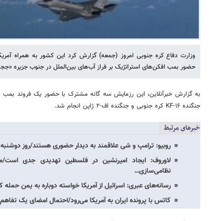
وزارت دفاع کره جنوبی امروز (جمعه) گزارش کرد این کشور به همراه آمریک
حضور بمب افکن‌های استراتژیک بر فراز آب‌های بین‌الملل در جنوب جزیره «ججو»
جنگنده KF-۱۶ کره جنوبی و جنگنده اف-۲ ژاپن انجام شد.
خبرهای مرتبط
روبیو: ترامپ و شی علاقمند به دیدار حضوری هستند/روز دوشن
لاوروف: ایجاد امیرنشین در فلسطین تهدیدی جدی است/
نظامی‌سازی…
رسانه‌های عبری: اسرائیل از آمریکا خواسته دوباره به یمن حمله ک
کاتس با پرونده ایران به آمریکا می‌رود/احتمال امضای یک تفاهم‌