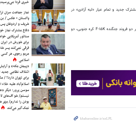
خبری فردا می‌پرسیدی
ترک جدید و تمام عیار «لبه آزادی» در
نماز جماعت سران ترک
پاکستان + عکس / بن‌س
شریف و اردوغان پس ا
رزمایش قبلی این سه کشور در ۱۸ ژوئن در جزیره «کیوشو» در ژاپن و با حضور دو فروند جنگنده F-۱۵K کره جنوبی، دو
دفاع مشترک نماز خوا
سناتور آمریکایی خواه
برای شورش در ایران 
فرقی نمی‌کند پسر شاه 
مریم رجوی، هر کسی 
اسلامی
«پیمان مکه» و آرایش
ائتلاف نظامی جدید 
برای تهران دارد؟ / مث
اسلام‌آباد علیه خلاء
سوسن پرور: دیگر «عا
نیستم/ شو آف‌های لاز
بودن را ندارم/ مِهر هم
نمک‌گیر می‌کند