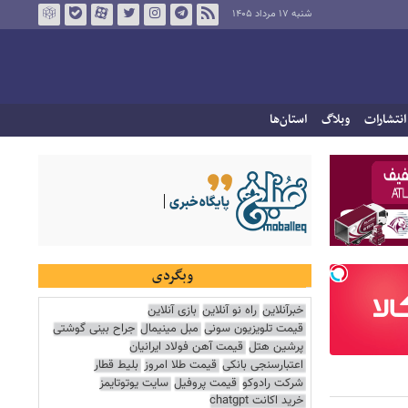
شنبه ۱۷ مرداد ۱۴۰۵
انتشارات
وبلاگ
استان‌ها
وبگردی
خبرآنلاین
راه نو آنلاین
بازی آنلاین
قیمت تلویزیون سونی
مبل مینیمال
جراح بینی گوشتی
پرشین هتل
قیمت آهن فولاد ایرانیان
اعتبارسنجی بانکی
قیمت طلا امروز
بلیط قطار
شرکت رادوکو
قیمت پروفیل
سایت یوتوتایمز
خرید اکانت chatgpt