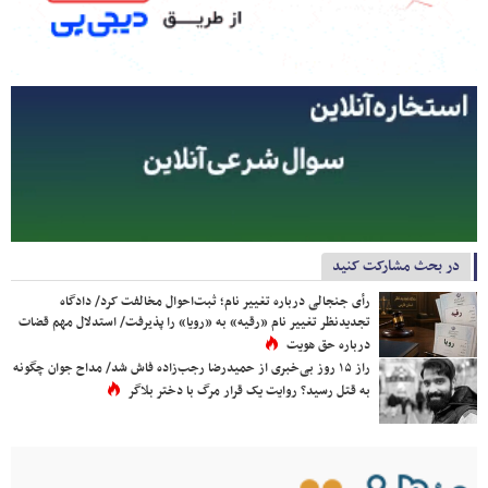
در بحث مشارکت کنید
رأی جنجالی درباره تغییر نام؛ ثبت‌احوال مخالفت کرد/ دادگاه
تجدیدنظر تغییر نام «رقیه» به «رویا» را پذیرفت/ استدلال مهم قضات
درباره حق هویت
راز ۱۵ روز بی‌خبری از حمیدرضا رجب‌زاده فاش شد/ مداح جوان چگونه
به قتل رسید؟ روایت یک قرار مرگ با دختر بلاگر