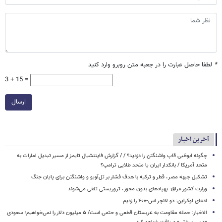
*
لطفا حاصل عبارت را در جعبه متن روبرو وارد کنید
3 + 15 =
ارسال
آخرین اخبار
چگونه ابوظبی قاپ واشنگتن را دزدید؟ / / گزارش فایننشیال تایمز از مسیر تبدیل امارات به
متحد آمریکا / بانکدار ایران یا متحد طلایی ترامپ؟
تشکیل جبهه‌ مصر، قطر و ترکیه با هدف فشار بر تل‌آویو و واشنگتن برای پایان جنگ
وزارت کشور عراق: پهپادهای بدون مجوز، تروریستی تلقی می‌شوند
ادعای اوکراین: دو لانچر اس-۴۰۰ را زدیم
الاخبار: حمله مقاومت به عربستان قطعی و حتمی است/ ۵ میلیون دلار را نمی‌خواهیم؛ سعودی