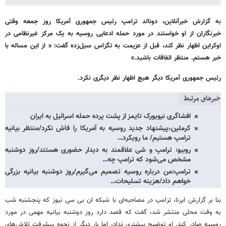
به گزارش خبرآنلاین،
دونالد ترامپ رئیس جمهوری آمریکا روز جمعه وقتی
خبرنگاران از او خواستند در مورد حمله ادعایی روسیه به یک مرکز غیرنظامی در
اوکراین اظهار نظر کند، قبل از عزیمت به تگزاس سیل‌زده گفت: « از این مساله با
خبر هستم. منتظر اتفاقات باشید.»
رئیس جمهوری آمریکا دیگر هیچ اظهار نظر دیگری نکرد.
خبرهای مرتبط
افشاگری نیویورک تایمز از پشت پرده حمله اسرائیل به ایران
کرملین،پیشنهاد جدید روسیه به آمریکا را فاش نکرد/منتظر بیانیه
ترامپ هستیم/ ما رویکرد…
روبیو: ترامپ و شی علاقمند به دیدار حضوری هستند/روز دوشنبه
مشخص می‌شود که ترامپ چه…
ترامپ:من درباره روسیه تصمیم می‌گیرم/روز دوشنبه بیانیه بزرگی
خواهم داد/هزینه تسلیحات…
بنا بر گزارش ایرنا، ترامپ در مصاحبه‌ای با شبکه ان بی سی نیوز که پنجشنبه شب
به وقت محلی منتشر شد، گفت که قصد دارد روز دوشنبه بیانیه مهمی در مورد
روسیه صادر کند. او توضیح بیشتری نداد، اما بار دیگر از نحوه پیشرفت تلاش‌های