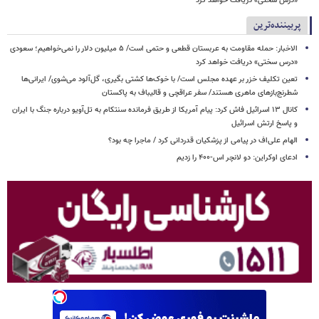
«درس سختی» دریافت خواهد کرد
پربیننده‌ترین
الاخبار: حمله مقاومت به عربستان قطعی و حتمی است/ ۵ میلیون دلار را نمی‌خواهیم؛ سعودی
«درس سختی» دریافت خواهد کرد
تعین تکلیف خزر بر عهده مجلس است/ با خوک‌ها کشتی بگیری، گل‌آلود می‌شوی/ ایرانی‌ها
شطرنج‌بازهای ماهری هستند/ سفر عراقچی و قالیباف به پاکستان
کانال ۱۳ اسرائیل فاش کرد: پیام آمریکا از طریق فرمانده سنتکام به تل‌آویو درباره جنگ با ایران
و پاسخ ارتش اسرائیل
الهام علی‌اف در پیامی از پزشکیان قدردانی کرد / ماجرا چه بود؟
ادعای اوکراین: دو لانچر اس-۴۰۰ را زدیم