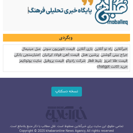
وبگردی
خبرآنلاین
راه نو آنلاین
بازی آنلاین
قیمت تلویزیون سونی
مبل مینیمال
جراح بینی گوشتی
پرشین هتل
قیمت آهن فولاد ایرانیان
اعتبارسنجی بانکی
قیمت طلا امروز
بلیط قطار
شرکت رادوکو
قیمت پروفیل
سایت یوتوتایمز
خرید اکانت chatgpt
نسخه دسکتاپ
تمامی حقوق این سایت برای خبرآنلاین محفوظ است. نقل مطالب با ذکر منبع بلامانع است.
Copyright © 2025 khabaronline News Agancy, All rights reserved