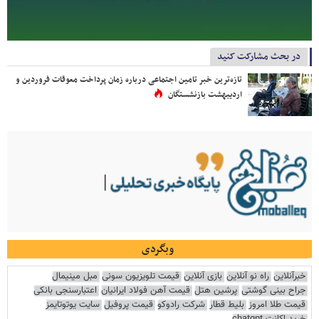
در بحث مشارکت کنید
تازه‌ترین خبر تامین اجتماعی درباره زمان پرداخت معوقات فروردین و
اردیبهشت بازنشستگان
وبگردی
خبرآنلاین
راه نو آنلاین
بازی آنلاین
قیمت تلویزیون سونی
مبل مینیمال
جراح بینی گوشتی
پرشین هتل
قیمت آهن فولاد ایرانیان
اعتبارسنجی بانکی
قیمت طلا امروز
بلیط قطار
شرکت رادوکو
قیمت پروفیل
سایت یوتوتایمز
خرید اکانت chatgpt