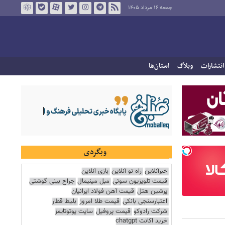
جمعه ۱۶ مرداد ۱۴۰۵
انتشارات
وبلاگ
استان‌ها
وبگردی
خبرآنلاین
راه نو آنلاین
بازی آنلاین
قیمت تلویزیون سونی
مبل مینیمال
جراح بینی گوشتی
پرشین هتل
قیمت آهن فولاد ایرانیان
اعتبارسنجی بانکی
قیمت طلا امروز
بلیط قطار
شرکت رادوکو
قیمت پروفیل
سایت یوتوتایمز
خرید اکانت chatgpt