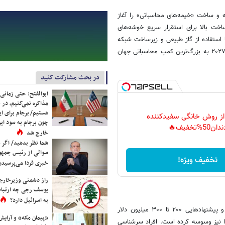
 کنار گذاشته و ساخت «خیمه‌های محاسباتی» را آغاز
خت بالا برای استقرار سریع خوشه‌های
 نام Prometheus در ایالت اوهایو، با استفاده از گاز طبیعی و زیرساخت شبکه
پیشرفته به‌سرعت در حال تکمیل است. پروژه دوم، Hyperion در لوئیزیانا، تا ۲۰۲۷ به بزرگ‌ترین کمپ محاسباتی جهان
در بحث مشارکت کنید
ابوالفتح: حتی زمانی 
مذاکره نمی‌کنیم، در 
هستیم/ برجام برای ای
 از روش خانگی سفیدکننده
چون برجام به سود ایرا
دان50%تخفیف🔥
خارج شد
شما نظر بدهید/ اگر خ
سوالی از رئیس جمه
تخفیف ویژه!
خبری فردا می‌پرسیدی
راز دشمنی وزیرخارجه 
یوسف رجی چه ارتباط
به اسرائیل دارد؟
زاکربرگ اکنون شخصاً مسئول جذب استعدادهای برتر هوش مصنوعی شده و پیشنهادهایی ۲۰۰ تا ۳۰۰ میلیون دلار
«پیمان مکه» و آرایش
۴ سال به پژوهشگران داده است. او حتی برخی مدیران ارشد OpenAI را نیز وسوسه کرده است. افراد سرشناسی