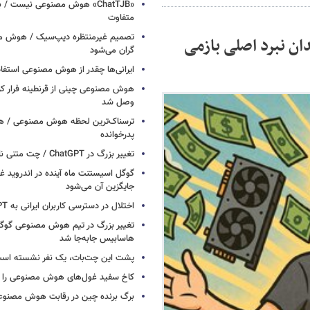
«ChatTJB» هوش مصنوعی نیست / ب
متفاوت
تصمیم غیرمنتظره دیپ‌سیک / هوش م
ان نبرد اصلی بازمی
گران می‌شود
ایرانی‌ها چقدر از هوش مصنوعی استفاد
هوش مصنوعی چینی از قرنطینه فرار کرد
وصل شد
ترسناک‌ترین لحظه هوش مصنوعی / هش
پدرخوانده
تغییر بزرگ در ChatGPT / چت متنی نامحدود و رایگان
گوگل اسیستنت ماه آینده در اندروید غ
جایگزین آن می‌شود
اختلال در دسترسی کاربران ایرانی به ChatGPT
تغییر بزرگ در تیم هوش مصنوعی گو
هاسابیس جابه‌جا شد
پشت این چت‌بات، یک نفر نشسته اس
کاخ سفید غول‌های هوش مصنوعی را فر
برگ برنده چین در رقابت هوش مصنوع