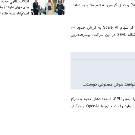
ائتلاف نظامی جدید 
برای تهران دارد؟ / مث
اسلام‌آباد علیه خلاء
یکی از مهم‌ترین مشکلات متا در لاما ۴، کیفیت داده بود. متا با خرید ۴۹٪ از سهام Scale AI به ارزش حدود ۳۰
میلیارد دلار، به‌دنبال ارتقای سیستم‌های ارزیابی و تمیزکاری داده است. آزمایشگاه SEAL در این شرکت، پیشرفته‌ترین
 می‌خواهند هوش مصنوعی دوست…
با وجود شکست لاما ۴، زاکربرگ متا را به میدان نبرد اصلی بازگردانده است. با ارتش GPU، استعدادهای نخبه و تمرکز
تازه بر داده‌های باکیفیت، به‌نظر می‌رسد این غول فناوری آماده است تا دوباره وارد رقابت جدی با OpenAI و دیگران