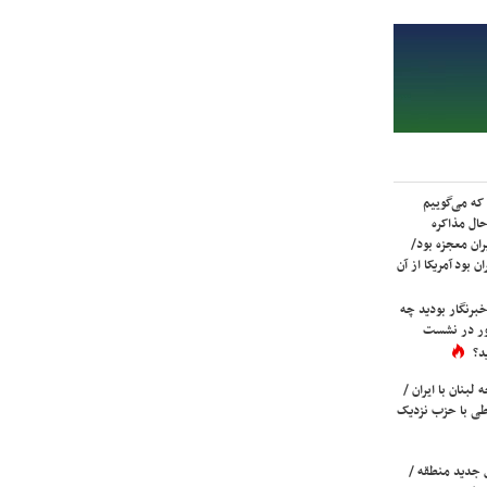
که می‌گوییم
حال مذاکره
ران معجزه بود/
ن بود آمریکا از آن
برنگار بودید چه
ور در نشست
د؟
لبنان با ایران /
ی با حزب نزدیک
 جدید منطقه /