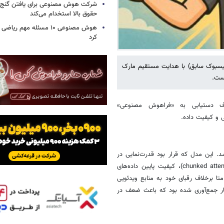
شرکت هوش مصنوعی برای یافتن گنج، د
حقوق بالا استخدام می‌کند
هوش مصنوعی ۱۰ مسئله مهم ر
کرد
یسبوک سابق) با هدایت مستقیم مارک
است.
هدف دستیابی به «فراهوش مصنوعی»
ی Llama 3، متا با شکست جدی Llama 4 مواجه شد. این مدل که قرار بود قدرت‌نمایی در
برابر OpenAI و Google باشد، به‌دلیل انتخاب نادرست معماری (مانند chunked attention)، کیفیت پایین داده‌های
متا برخلاف رقبای خود به منابع ویدئویی
کار جمع‌آوری شده بود که باعث ضعف در