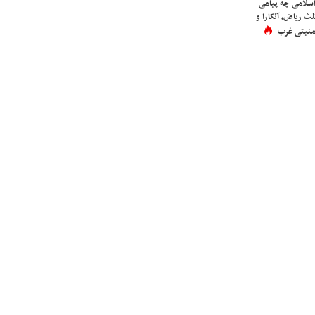
اسلامی چه پیامی
لث ریاض، آنکارا و
 امنیتی غرب