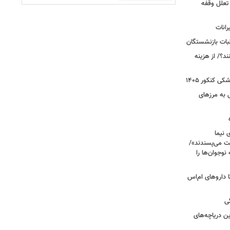
 تعلل وقفه
انات
بات بازنشستگان
؟/ از هزینه
 کنکور ۱۴۰۵
 به مرزهای
 نیما
ت می‌پسندند»/
وجوان‌ها را
های پراکنده دارویی؛ از فاکتور ۸ تا داروهای ام‌اس
ی
 آبی/ بهترین دریاچه‌های