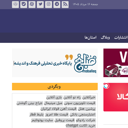
جمعه ۱۶ مرداد ۱۴۰۵
انتشارات
وبلاگ
استان‌ها
وبگردی
خبرآنلاین
راه نو آنلاین
بازی آنلاین
قیمت تلویزیون سونی
مبل مینیمال
جراح بینی گوشتی
پرشین هتل
قیمت آهن فولاد ایرانیان
اعتبارسنجی بانکی
قیمت طلا امروز
بلیط قطار
شرکت رادوکو
قیمت پروفیل
سایت یوتوتایمز
خرید اکانت chatgpt