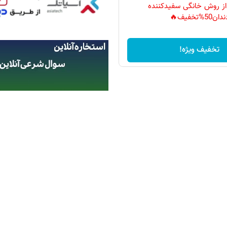
 از روش خانگی سفیدکننده
دان50%تخفیف🔥
تخفیف ویژه!