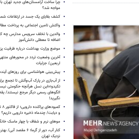
چرا ساخت آرامستان‌های جدید تهران با
مواجه شد؟
کشف بقایای یک جسد در ارتفاعات شمیر
واکنش تامین اجتماعی به پرداخت مطال
والدین با تخلف سرویس مدارس چه کنند
اضافه تا معطلی دانش‌آموز
موضع وزارت بهداشت درباره ظرفیت پزشکی
آخرین وضعیت تردد در محورهای منتهی
اربعین/ جزئیات
پیش‌بینی هواشناسی برای روزهای آینده
از آب‌بازی در پارک آب‌وآتش تا تجمع برای
تکیدو؛«این نسل هرآنچه حکومتی نیس
الگوهای رسمی دیگر مرجع نیستند/ یقه ن
نگیرید!
کمبود
و دیابت/ چندماه ذخیره دارویی داریم؟
موهای نرم و شفاف با چهار ماسک خانگ
کنار آب، دور از گرما؛ ۶ مقصد
نزدیک تهران