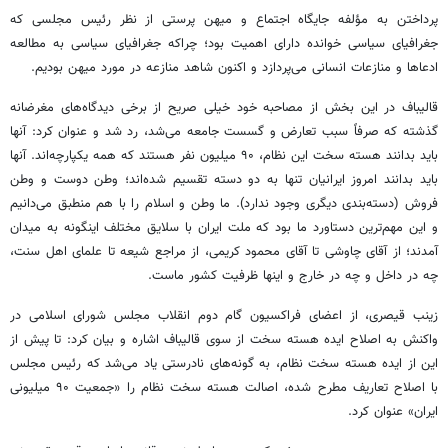
پرداختن به مؤلفه جایگاه اجتماع و میهن پرستی از نظر رئیس مجلسی که
جغرافیای سیاسی خوانده دارای اهمیت بود؛ چراکه جغرافیای سیاسی به مطالعه
ادعاها و منازعات انسانی می‌پردازد و اکنون شاهد منازعه در مورد میهن بودیم.
قالیباف در این بخش از مصاحبه خود خیلی صریح از برخی دیدگاه‌های مغرضانه
گذشته که صرفاً سبب تعارض و گسست جامعه می‌شد، رد شد و عنوان کرد: آنها
باید بدانند هسته سخت این نظام، ۹۰ میلیون نفر هستند که همه یکپارچه‌اند. آنها
باید بدانند امروز ایرانیان تنها به دو دسته تقسیم شده‌اند؛ وطن دوست و وطن
فروش (دسته‌بندی دیگری وجود ندارد). ما وطن و اسلام را با هم منطبق می‌دانیم
و این مهم‌ترین دستاورد ما بود که ملت ایران با سلایق مختلف اینگونه به میدان
آمدند؛ از آقای چاوشی تا آقای محمود کریمی، از مراجع شیعه تا علمای اهل سنت،
چه در داخل و چه در خارج و اینها ظرفیت کشور ماست.
زینب قیصری، از اعضای فراکسیون گام دوم انقلاب مجلس شورای اسلامی در
واکنش به اصلاح ایده هسته سخت از سوی قالیباف اشاره و بیان کرد: تا پیش از
این از ایده هسته سخت نظام، به گونه‌های نادرستی یاد می‌شد که رئیس مجلس
با اصلاح تعاریف مطرح شده، اصالت هسته سخت نظام را «جمعیت ۹۰ میلیونی
ایران» عنوان کرد.