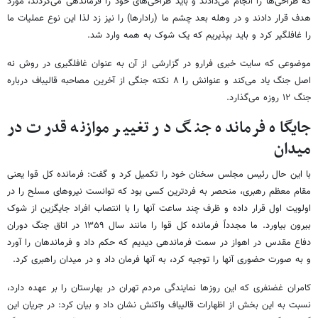
که طراحی‌ها را انجام می‌دادند و باید طراحی‌های خود را فرماندهی می‌کردند، مورد
هدف قرار دادند و در وهله بعد چشم ما (رادارها) را نیز زد لذا این نوع عملیات ما
را غافلگیر کرد و باید بپذیریم که یک شوک به همه وارد شد.
موضوعی که سایت خبری فرارو در گزارشی از آن به عنوان غافلگیری در روش نه
اصل جنگ یاد می‌کند و عنوانش را ۸ نکته جنگی از آخرین مصاحبه قالیباف درباره
جنگ ۱۲ روزه می‌گذارد.
جایگاه فرمانده جنگ در تغییر موازنه قدرت در
میدان
با این حال رئیس مجلس سخنان خود را تکمیل کرد و گفت: فرمانده کل قوا یعنی
مقام معظم رهبری، منحصر به فردترین کسی بود که توانست نیروهای مسلح را در
اولویت اول قرار داده و ظرف چند ساعت آنها را با انتصاب افراد جایگزین از شوک
بیرون بیاورد. ما مجدداً فرمانده کل قوا را مانند سال ۱۳۵۹ در اتاق جنگ دوران
دفاع مقدس در اهواز در سمت فرماندهی دیدیم که حکم داد و فرماندهان را آورد
و به صورت حضوری آنها را توجیه کرد، به آنها فرمان داد و در میدان راهبری کرد.
کامران غضنفری که این روزها نمایندگی مردم تهران در بهارستان را بر عهده دارد،
نسبت به این بخش از اظهارات قالیباف واکنش نشان داد و بیان کرد: در جریان این