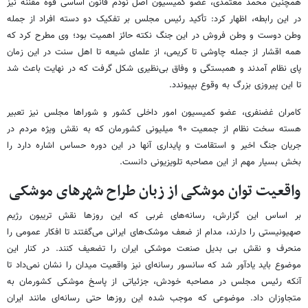
همچنین محمد معتمدی، عضو کمیسیون اصل نودم قانون اساسی قوه مقننه نیز
در این رابطه، اظهار کرد: تأکید رئیس مجلس بر تفکیک دو دسته افراد از جمله
وطن دوست و وطن فروش در این جنگ نکته حائز اهمیت بود؛ وی مطرح کرد که
همه اقشار از جمله چاوشی تا کریمی، از علمای شیعه تا اهل سنت در این زمان
پای نظام آمدند و همبستگی و وفاق بی‌نظیری شکل گرفت که در نهایت باعث شد
تا این پیروزی بزرگ به وقوع بپیوندد.
کامران غضنفری، عضو کمیسیون امور داخلی کشور و شوراها مجلس نیز تعبیر
هسته سخت نظام از جمعیت ۹۰ میلیونی کشورمان که به نقش ویژه مردم در
جریان جنگ اخیر و استقامت و پایداری آنها در این دوره حساس اشاره دارد را
بخش بسیار مهم از این مصاحبه تلویزیونی دانست.
واقعیت توان موشکی از زبان طراح شهرهای موشکی
بر اساس این گزارش، رسانه‌های غربی که این روزها نقش تریبون رژیم
صهیونیستی را دارند، مدام از ضعف موشک‌های ایرانی می‌گفتند تا افکار عمومی را
منحرف و نقش بی بدیل صنعت موشکی ایران را تضعیف کنند. در کنار این
موضوع باید یادآور شد که سانسور رسانه‌ای نیز واقعیت میدان را نشان نمی‌داد تا
آنکه رئیس مجلس در مصاحبه خودش، جزئیاتی از پاسخ موشکی کشورمان به
متجاوزان داد. موضوعی که موجب شده این روزها حتی رسانه‌ای مانند ایران