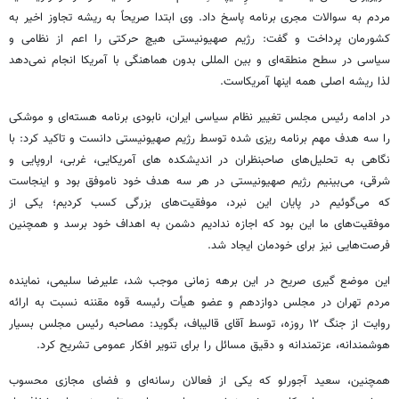
مردم به سوالات مجری برنامه پاسخ داد. وی ابتدا صریحاً به ریشه تجاوز اخیر به
کشورمان پرداخت و گفت: رژیم صهیونیستی هیچ حرکتی را اعم از نظامی و
سیاسی در سطح منطقه‌ای و بین المللی بدون هماهنگی با آمریکا انجام نمی‌دهد
لذا ریشه اصلی همه اینها آمریکاست.
در ادامه رئیس مجلس تغییر نظام سیاسی ایران، نابودی برنامه هسته‌ای و موشکی
را سه هدف مهم برنامه ریزی شده توسط رژیم صهیونیستی دانست و تاکید کرد: با
نگاهی به تحلیل‌های صاحبنظران در اندیشکده های آمریکایی، غربی، اروپایی و
شرقی، می‌بینیم رژیم صهیونیستی در هر سه هدف خود ناموفق بود و اینجاست
که می‌گوئیم در پایان این نبرد، موفقیت‌های بزرگی کسب کردیم؛ یکی از
موفقیت‌های ما این بود که اجازه ندادیم دشمن به اهداف خود برسد و همچنین
فرصت‌هایی نیز برای خودمان ایجاد شد.
این موضع گیری صریح در این برهه زمانی موجب شد، علیرضا سلیمی، نماینده
مردم تهران در مجلس دوازدهم و عضو هیأت رئیسه قوه مقننه نسبت به ارائه
روایت از جنگ ۱۲ روزه، توسط آقای قالیباف، بگوید: مصاحبه رئیس مجلس بسیار
هوشمندانه، عزتمندانه و دقیق مسائل را برای تنویر افکار عمومی تشریح کرد.
همچنین، سعید آجورلو که یکی از فعالان رسانه‌ای و فضای مجازی محسوب