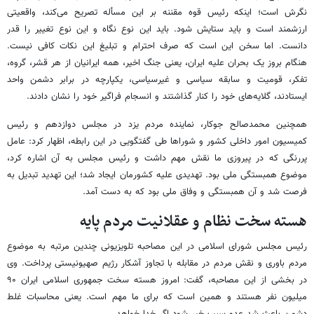
نگرش است؛ اینکه رئیس قوه مقننه بر این مسأله تصریح می‌کند، واقعیتی
ارزشمند است و باید ستایش شود. باید این نوع نگاه و این نوع تغییر را قدر
دانست. اما سخن این است که صرف احترام و تبلیغ این نکات کافی نیست.
هنگام بروز یک بحران علیه ایران، یعنی جنگ اخیر، همه ایرانیان از هر قشر، گروه،
تفکر، قومیت و سابقه سیاسی و غیرسیاسی، یکپارچه در برابر دشمن واحد
ایستادند، گلایه‌های خود را کنار گذاشتند و انسجام فراگیر خود را نشان دادند.
همچنین محمدصالح جوکار، نماینده مردم یزد در مجلس دوازدهم و رئیس
کمیسیون امور داخلی کشور و شوراها طی گفتگویی در این رابطه، اظهار کرد: عامل
پررنگی که در پیروزی ما نقش مهم داشت و رئیس مجلس به آن اشاره کرد،
موضوع همبستگی ملی بود. تهدیدی علیه کشورمان ایجاد شد؛ این تهدید تبدیل به
فرصت شد و آن همبستگی و وفاق ملی بود که به دست آمد.
هسته سخت نظام و عقلانیت مردم پایه
رئیس مجلس شورای اسلامی در این مصاحبه تلویزیونی چندین مرتبه به موضوع
مردم باوری و نقش مردم در مقابله با تجاوز آشکار رژیم صهیونیستی پرداخت. وی
در بخشی از این مصاحبه، گفت: امروز هسته سخت جمهوری اسلامی ایران ۹۰
میلیون نفر هستند و همین است که برای ما مهم است. یعنی محاسبات غلط