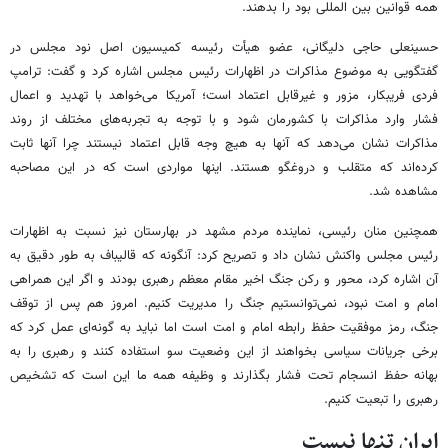
همه قوانین بین المللی بود را بدهند.
حسینعلی حاجی دلیگانی، عضو هیأت رئیسه کمیسیون اصل نود مجلس در
گفتگویی به موضوع مذاکرات در اظهارات رئیس مجلس اشاره کرد و گفت: ترامپ
فردی فریبکار، مزور و غیرقابل اعتماد است؛ آمریکا می‌خواهد با تهدید و اعمال
فشار وارد مذاکرات با کشورمان شود و با توجه به تجربه‌های مختلف از روند
مذاکرات نشان می‌دهد که آنها به هیچ وجه قابل اعتماد نیستند چرا آنها ثابت
کرده‌اند که متقلب و دروغگو هستند. اینها مواردی است که در این مصاحبه
مشاهده شد.
همچنین منان رئیسی، نماینده مردم مشهد در بهارستان نیز نسبت به اظهارات
رئیس مجلس واکنش نشان داد و تصریح کرد: آنگونه که قالیباف به طور دقیق به
آن اشاره کرد، محور و رکن جنگ اخیر مقام معظم رهبری بودند و اگر این همراهی
امام و امت نبود، نمی‌توانستیم جنگ را مدیریت کنیم. امروز هم پس از توقف
جنگ، رمز موفقیت حفظ رابطه امام و امت است اما نباید به گونه‌ای عمل کرد که
برخی جریانات سیاسی بخواهند از این وضعیت سو استفاده کنند و رهبری را به
بهانه حفظ انسجام تحت فشار بگذارند و وظیفه همه ما این است که تشخیص
رهبری را تبعیت کنیم.
ایران تنها نیست