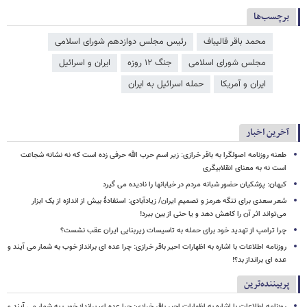
برچسب‌ها
محمد باقر قالیباف
رئیس مجلس دوازدهم شورای اسلامی
مجلس شورای اسلامی
جنگ ۱۲ روزه
ایران و اسرائیل
ایران و آمریکا
حمله اسرائیل به ایران
آخرین اخبار
طعنه روزنامه اصولگرا به باقر خرازی: زیر اسم حرب الله حرفی زده است که نه نشانه شجاعت
است نه به معنای انقلابیگری
کیهان: پزشکیان حضور شبانه مردم در خیابانها را نادیده می گیرد
شعر سعدی برای تنگه هرمز و تصمیم ایران/ زیادآبادی: استفادهٔ بیش از اندازه از یک ابزار
می‌تواند اثر آن را کاهش دهد و یا حتی از بین ببرد!
چرا ترامپ از تهدید خود برای حمله به تاسیسات زیربنایی ایران عقب نشست؟
روزنامه اطلاعات با اشاره به اظهارات احیر باقر خرازی: چرا عده ای برانداز خوب به شمار می آیند و
عده ای برانداز بد؟!
پربیننده‌ترین
روزنامه اطلاعات با اشاره به اظهارات احیر باقر خرازی: چرا عده ای برانداز خوب به شمار می آیند و