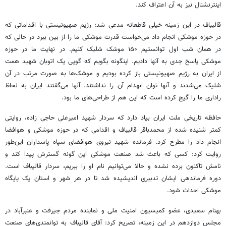
اینترنشنال نیز به آن اعتراف کند.
قالیباف در این زمینه خیلی قاطعانه مدعی شد: رژیم صهیونیستی با اقداماتی که
در حوزه موشکی انجام داد می‌خواست قدرت موشکی ما را از بین ببرد در حالی که
در همان شب اول توانستیم ۱۵۰ موشک شلیک کنیم. در نهایت ما در حوزه
موشکی پاسخ جدی به آنها دادیم. اینگونه بگویم که گویی یک اتوبان شهید همت
از ایران به رژیم صهیونیستی باز کرده بودیم و موشک‌ها به صورت مرتب در آن
شلیک می‌شدند و آنها توان انهدام آن را نداشتند. آنها می‌گفتند ایران به لحاظ
راداری ما را گیج کرده است که این هم از طراحی‌های ما بود.
حافظه تاریخی ملت ایران بیاد دارد که سردار شهید امیرعلی حاجی زاده، روایتی
کمتر شنیده شده از محمدباقر قالیباف و اقدامی که در حوزه موشکی و هوافضا
انجام داد را مطرح کرد. فرمانده شهید نیروی هوافضای سپاه پاسداران این‌طور
روایت کرد: کسی که باعث شد صنعت موشکی این گونه گسترش پیدا کند و
نامش تاکنون برده نشده و حالا می‌توانیم نام او را ببریم، سردار قالیباف است.
دوره فرماندهی ایشان تدبیری اندیشیده شد تا در هر شهر و استان یک پایگاه
موشکی احداث شود.
بهنام سعیدی، عضو کمیسیون امنیت ملی و نماینده مردم جیرفت و عنبرآباد در
مجلس دوازدهم در این زمینه، تصریح کرد: آقای قالیباف به توانمندی‌های صنعت