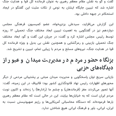
گفت و گو به نقش مقام معظم رهبری به عنوان فرمانده کل قوا و هدایت جنگ
اشاره شد که تبیین جایگاه ایشان به نوعی از نکات مثبت این گفتگو در ایجاد
استحکام در جبهه داخلی بود.
این گزارش می‌افزاید، سیدعلی یزدی‌خواه، عضو کمیسیون فرهنگی مجلس
دوازدهم نیز در گفتگویی به اهمیت تبیین ابعاد مختلف جنگ تحمیلی ۱۲ روزه
توسط رئیس مجلس اشاره کرد و گفت: در جریان این گفت و گو، ابعاد مختلف
جنگ تحمیلی بازبینی و رمزگشایی و همچنین نقش بی بدیل و ویژه فرمانده کل
قوا در هدایت جنگ، نیروهای مسلح و مردم با زیبایی تمام، تبیین و تشریح شد.
بزنگاه حضور مردم در مدیریت میدان و عبور از
دیدگاه‌های حزبی
بازیابی سریع توان پاسخگویی و مدیریت میدان مبتنی بر پشتیبانی مردمی از دیگر
محورهای اظهارات رئیس نهاد قانونگذاری کشور بود؛ قالیباف در این زمینه، گفت:
آنها تصور می‌کردند مغز (فرماندهان) و چشم ما (رادارها) را زده‌اند و اکنون نوبت
مردم ایران است که به خیابان‌ها بیایند، این در حالی است که مقام معظم رهبری
بارها فرموده‌اند که دستگاه محاسباتی آمریکایی‌ها و رژیم صهیونیستی نسبت به
ایران، ایرانی، باور و فرهنگ ایرانی هیچ شناختی ندارد.