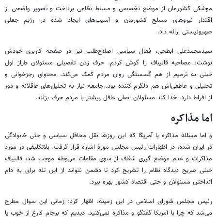
موشکی کشورمان از موضع تخصصی و مسلط نظامی پرداخت و تصویر واضحی از
اقتدار نیروهای مسلح کشورمان و آسیب‌های ایجاد شده در رژیم جعلی
صهیونیستی ارائه داد.
سیدمحمدعلی ابطحی، فعال سیاسی اصلاح‌طلب نیز در صفحه کاربری خودش
نوشت: مصاحبه قالیباف را گوش کردم. حرف زدن تفصیلی مسئولان طراز اول
خیلی به ترمیم از هم گسستگی روان مردم کمک می‌کند. محتوای رجزخوانی و
تحلیلی و عاطفی‌اش هم دلگرم کننده بود. جامعه نیاز به تحلیل‌های عاقلانه و دور
از افراط دارد. خدا کند مسئولان اصلی عاقل بیشتر با مردم حرف بزنند.
اما مذاکره
و اما مسئله مذاکره با آمریکا که این روزها نقل محافل سیاسی و حتی خانوادگی
در ایران شده، در اظهارات رئیس مجلس مورد اشاره قرار گرفت. بلاتکلیفی در مورد
مذاکرات و عدم موضع گیری شفاف از سوی مقامات مربوطه موجب شد، قالیباف
خیلی صریح دیدگاه نظام را تشریح کرد تا دشمن نتواند از این تله برای به دام
انداختن مسئولان و حتی اقتصاد کشور بهره ببرد.
رئیس مجلس شورای اسلامی در این زمینه، اظهار کرد: زمانی این سوال مطرح
می‌شد که چرا با آمریکا گفتگو و مذاکره نمی‌کنید. دیدیم که برجام فارغ از خوب یا