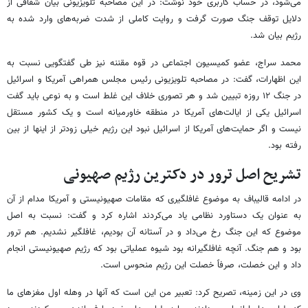
می‌شود، در حساب کاربری خود نوشت: در این مصاحبه تلویزیونی بیان شفافی از
دلایل توقف جنگ صورت گرفت و روایت کاملی از شدت ضربه‌های وارد شده به
رژیم بیان شد.
محمد سراج، عضو کمیسیون اجتماعی در قوه مقننه نیز طی گفتگویی نسبت به
این اظهارات، گفت: در مصاحبه تلویزیونی رئیس مجلس همراهی آمریکا و اسرائیل
در جنگ ۱۲ روزه تبیین شد و هر تصوری خلاف این غلط است و به نوعی باید گفت
اسرائیل یکی از ایالت‌های آمریکا در منطقه خاورمیانه است و یک کشور مستقل
نیست و اگر حمایت‌های آمریکا از اسرائیل نبود این رژیم خیلی زودتر از اینها از بین
رفته بود.
تشریح اصل ترور در دکترین رژیم صهیونی
در ادامه قالیباف به موضوع غافلگیری که مقامات صهیونیستی و آمریکا مدام از آن
به عنوان یک دستاورد نظامی یاد می‌کردند اشاره کرد و گفت: نسبت به اصل
موضوع که این جنگ رخ می‌داد و در آستانه آن بودیم، غافلگیر نشدیم. هم ترور
بود و هم جنگ. آنچه غافلگیرانه بود شیوه عملیاتی بود که رژیم صهیونیستی انجام
داد و این خصلت، صرفاً خصلت این رژیم منحوس است.
وی در این زمینه، تصریح کرد: تعبیر من این است که آنها در وهله اول مغزهای ما