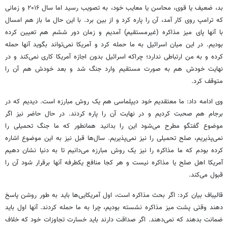
بد، ضعیف یا قوی، محاسن یا معایب خود، به تصویب رسید اما سال ۲۰۱۶ و زمانی
که ترامپ روی کار آمد، آن را پاره کرد و از بین برد. با این حال ما باز هم امسال
با آنها پای میز مذاکره (غیرمستقیم) آمدیم و زمان دور ششم هم تعیین کرده
بودیم. در این میان اسرائیل به ما حمله کرد و آمریکا نمی‌تواند بگوید آنها حمله
کرده و به من ارتباطی ندارد؛ چراکه اسرائیل بدون اجازه آمریکا کاری نمی‌کند و در
نهایت خودش هم به صورت مستقیم وارد جنگ شد و بعد خودش هم آن را
متوقف کرد.
وی ادامه داد: ما معتقدیم خود دیپلماسی هم یک روش مبارزه است. دیدیم که در
برجام هم صحبت کردیم و در نهایت آن را پاره کردند. در حال حاضر نیز اگر
موضوع گفتگو مطرح می‌شود این را بدانید همانطور که ما جنگ تحمیلی را
نمی‌پذیریم، صلح تحمیلی را نیز نمی‌پذیریم. سال‌ها قبل نیز به این موضوع اشاره
کرده بودم که ما مذاکره را نیز یک روش مبارزه می‌دانیم تا به دنیا نشان دهیم
آمریکا اهل صلح یا مذاکره نیست و هر کجا منافع یکطرفه آنها برقرار شود آن را
قبول می‌کند.
قالیباف بیان کرد: اگر بحث مذاکره است، اول آمریکایی‌ها باید به طور روشن پاسخ
دهند وقتی پشت میز مذاکره نشسته بودیم، چرا به ما حمله کردند. آنها اول باید
ضمانت بدهند که نمی‌دهند. اگر صداقت دارند باید خسارت تجاوزات خود که خلاف