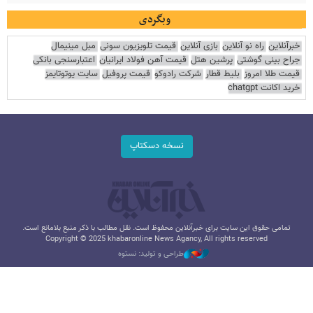
وبگردی
خبرآنلاین
راه نو آنلاین
بازی آنلاین
قیمت تلویزیون سونی
مبل مینیمال
جراح بینی گوشتی
پرشین هتل
قیمت آهن فولاد ایرانیان
اعتبارسنجی بانکی
قیمت طلا امروز
بلیط قطار
شرکت رادوکو
قیمت پروفیل
سایت یوتوتایمز
خرید اکانت chatgpt
نسخه دسکتاپ
تمامی حقوق این سایت برای خبرآنلاین محفوظ است. نقل مطالب با ذکر منبع بلامانع است.
Copyright © 2025 khabaronline News Agancy, All rights reserved
طراحی و تولید: نستوه