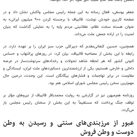
دشمن باعث شد عدو سبب خیر شود اگر خدا خواهد.
جعفر یوسفی، فعال رسانه به این جمله رئیس مجلس واکنش نشان داد و در
صفحه کاربری خودش نوشت: قالیباف با برجسته کردن «۹۰ میلیون ایرانی» به
عنوان هسته سخت نظام، عقلانیتی مردم پایه را به نمایش گذاشت که بنیان
امنیت را در اراده جمعی ملت می‌داند.
همچنین، حسین کنعانی‌مقدم که دبیرکلی حزب سبز ایران را بر عهده دارد، در
رابطه با این بخش از مصاحبه قالیباف، بیان کرد: در روزهای پرالتهاب و حساس
کنونی کشور که هر لحظه شاهد تحولات و رخدادهای سرنوشت‌ساز در عرصه
داخلی و خارجی هستیم، یکی از ارزشمندترین دستاوردهای ملت ایران، ایستادگی و
مقاومت در برابر تهاجمات و فشارهای بیگانگان است. این وحدت، درعین حال
مهم‌ترین سخن رئیس مجلس شورای اسلامی هم بود.
روزنامه هم‌میهن نیز در گزارشی به روایت محمدباقر قالیباف از نیروهای مؤثر بر
توقف جنگ پرداخت که مستقیماً به این بخش از سخنان رئیس مجلس باز
می‌گردد.
عبور از مرزبندی‌های سنتی و رسیدن به وطن
دوست و وطن فروش