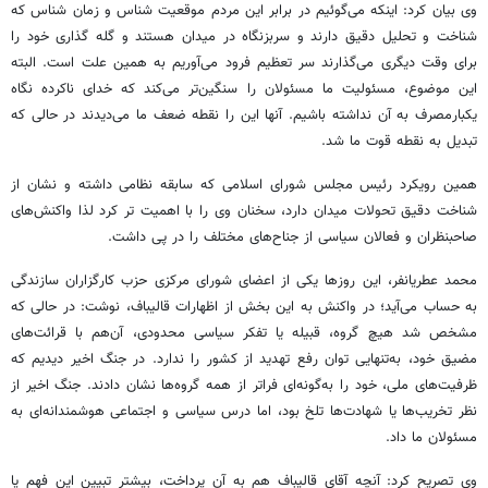
وی بیان کرد: اینکه می‌گوئیم در برابر این مردم موقعیت شناس و زمان شناس که
شناخت و تحلیل دقیق دارند و سربزنگاه در میدان هستند و گله گذاری خود را
برای وقت دیگری می‌گذارند سر تعظیم فرود می‌آوریم به همین علت است. البته
این موضوع، مسئولیت ما مسئولان را سنگین‌تر می‌کند که خدای ناکرده نگاه
یکبارمصرف به آن نداشته باشیم. آنها این را نقطه ضعف ما می‌دیدند در حالی که
تبدیل به نقطه قوت ما شد.
همین رویکرد رئیس مجلس شورای اسلامی که سابقه نظامی داشته و نشان از
شناخت دقیق تحولات میدان دارد، سخنان وی را با اهمیت تر کرد لذا واکنش‌های
صاحبنظران و فعالان سیاسی از جناح‌های مختلف را در پی داشت.
محمد عطریانفر، این روزها یکی از اعضای شورای مرکزی حزب کارگزاران سازندگی
به حساب می‌آید؛ در واکنش به این بخش از اظهارات قالیباف، نوشت: در حالی که
مشخص شد هیچ گروه، قبیله یا تفکر سیاسی محدودی، آن‌هم با قرائت‌های
مضیق خود، به‌تنهایی توان رفع تهدید از کشور را ندارد. در جنگ اخیر دیدیم که
ظرفیت‌های ملی، خود را به‌گونه‌ای فراتر از همه گروه‌ها نشان دادند. جنگ اخیر از
نظر تخریب‌ها یا شهادت‌ها تلخ بود، اما درس سیاسی و اجتماعی هوشمندانه‌ای به
مسئولان ما داد.
وی تصریح کرد: آنچه آقای قالیباف هم به آن پرداخت، بیشتر تبیین این فهم یا