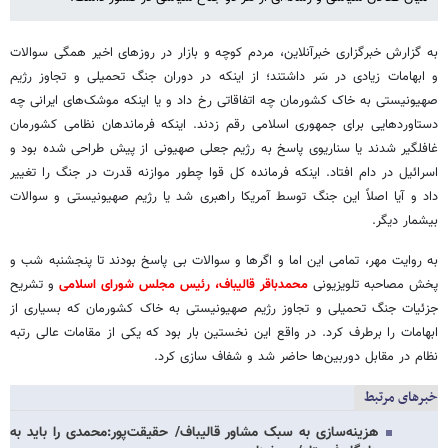
به گزارش خبرگزاری خبرآنلاین، مردم کوچه و بازار در روزهای اخیر همگی سوالات
و ابهامات زیادی در سَر داشتند؛ از اینکه در دوران جنگ تحمیلی و تجاوز رژیم
صهیونیستی به خاک کشورمان چه اتفاقاتی رخ داد و یا اینکه موشک‌های ایرانی چه
دستاوردهایی برای جمهوری اسلامی رقم زدند. اینکه فرماندهان نظامی کشورمان
غافلگیر شدند یا سناریوی پاسخ به رژیم جعلی صهیونی از پیش طراحی شده بود و
اسرائیل در دام افتاد. اینکه فرمانده کل قوا چطور موازنه قدرت در جنگ را تغییر
داد و آیا اصلاً این جنگ توسط آمریکا راهبری شد یا رژیم صهیونیستی و سوالات
بیشمار دیگر.
به روایت مهر، تمامی این اما و اگرها و سوالات بی پاسخ بودند تا پنجشنبه شب و
پخش مصاحبه تلویزیونی
محمدباقر قالیباف، رئیس مجلس شورای اسلامی
و تشریح
جزئیات جنگ تحمیلی و تجاوز رژیم صهیونیستی به خاک کشورمان که بسیاری از
ابهامات را برطرف کرد. در واقع این نخستین بار بود که یکی از مقامات عالی رتبه
نظام در مقابل دوربین‌ها حاضر شد و شفاف سازی کرد.
خبرهای مرتبط
هزینه‌سازی به سبک مشاور قالیباف/ حقیقت‌پور:محمدی را باید به