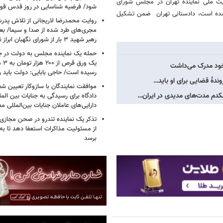
نیت ملی نماینده تهران در مجلس شورای
شود/ فرضیه شناسایی در روز قدس ق
ش اذهان عمومی شده است، دادستانی تهران ضمن تشکیل
روایت محمدرضا لاریجانی از تلاش پدر
مجری‌های طرد شده از صدا و سیما/ بعد
رهبر شهید ۳ بار از شورای نگهبان ابراز نارضایتی کردند
حمله یک نماینده مجلس به دولت در ج
یک و
 خود مدرک می‌داشت
رسیده است/ حاجی بابایی: دولت باید 
ندۀ قضایی برای او باید…
موافقت نمایندگان با سازوکار تعیین
کدم مدت‌های مدیدی در ایران…
دادگاه برای رسیدگی به جنایات بین المل
دارایی‌های عاملان جنایات بین‌المللی م
تذکر یک نماینده تندرو در صحن مجازی
از مسئولیت مذاکرات استعفا دهد تا ب
برسد