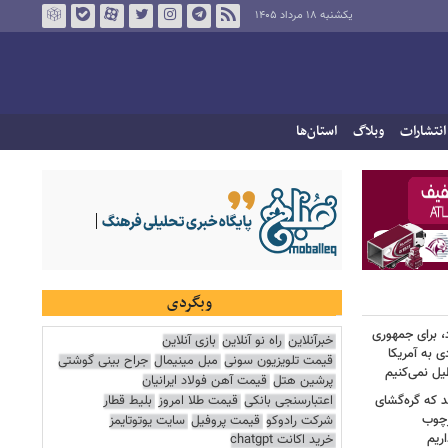
یکشنبه ۱۸ مرداد ۱۴۰۵
انتشارات
وبلاگ
استان‌ها
وبگردی
، برای جمهوری
خبرآنلاین
راه نو آنلاین
بازی آنلاین
 به آمریکا
قیمت تلویزیون سونی
مبل مینیمال
جراح بینی گوشتی
یل نمی‌کنیم
پرشین هتل
قیمت آهن فولاد ایرانیان
اعتبارسنجی بانکی
قیمت طلا امروز
بلیط قطار
د که گره‌گشای
رچوب
شرکت رادوکو
قیمت پروفیل
سایت یوتوتایمز
ریم
خرید اکانت chatgpt