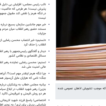
نائب رئیس مجلس: افزایش بی دلیل قی
پذیرش نیست/ هر طرحی که حاکمیت ج
در تنگه هرمز را نقض کند مقبول جمهور
نیست
خبر مهم جانشین سازمان بسیج درباره ا
مستند حضور رهبر انقلاب میان مردم و 
جزئیات
«تسنیم» خبر انتصاب محسن رضایی از 
انقلاب را حذف کرد
دیدار و گفتگوی رئیس‌جمهور با رهبر انقل
مسائل اقتصادی و نظامی کشور
تسنیم: محسن رضایی نماینده رهبر انق
عالی امنیت ملی شد
چرا تنگه هرمز اینقدر مهم است؟/ آبراهه
جنگ؛ نامی که هزاران مایل آن‌سوتر هم 
بیانیه مجلس خطاب به پزشکیان دربار
لس که موجب تشویش اذهان عمومی شده
بنزین/ رهبر شهید انقلاب در ابلاغ سیا
هر دو روش قیمتی و غیرقیمتی تاکید کرد
اختصاصی/ پاسخ فرزند شهید لاریجانی 
شناسایی پدرش برای ترور/ به زودی اطل