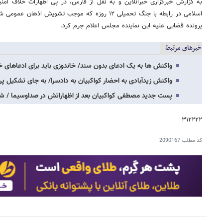
به گزارش خبرگزاری خبرآنلاین و به نقل از فارس، در پی اظهارات خلاف ام
اسلامی در رابطه با جنگ تحمیلی ۱۲ روزه که موجب تشوی
پرونده قضایی علیه این نماینده مجلس اعلام جرم کرد.
خبرهای مرتبط
واکنش ها به یک ادعای بدون سند/ خاندوزی باید برای ادعاهای
واکنش زیدآبادی به احضار کواکبیان به دادسرا/ به جای تشکیل پرو
پست جدید مصطفی کواکبیان بعد از اظهاراتش در صداوسیما / ش
۳۱۲۲۲۲
کد مطلب
2090167