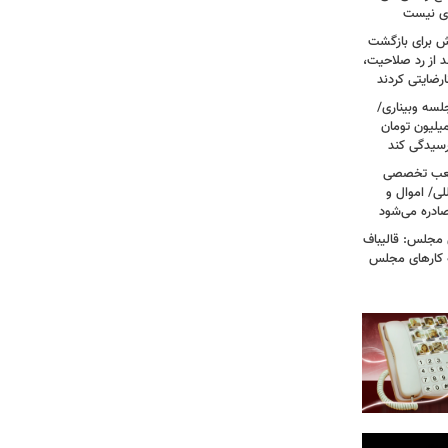
وی نیست
ش برای بازگشت
 از رد صلاحیت،
لسه وبیناری/
رق قرص از ۲۰۰ هزار تومان به ۳ میلیون تومان
رسیدگی کند
 شعب تخصصی
لی/ اموال و
صادره می‌شود
 مجلس: قالیباف
ه کارهای مجلس