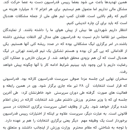
همین تهدیدها باعث می شود بعضا رییس فدراسیون دست به عصا حرکت کند.
مشکل مالی نداریم اما متمول هم نیستیم. برای هر اعزام ۷- ۸ میلیارد هزینه می
کنیم که رقم بالایی است. فقدان کمپ تیم های ملی از جمله مشکلات هندبال
است که باید برای آن چاره اندیشی کنیم.
انتظار داریم شهرداری ها بیش از پیش هوای ما را داشته باشند. از نمایندگان
مجلس نیز تقاضا دارم نسبت به فدراسیون های مدال آور التفات بیشتری داشته
باشند.در امر برگزاری لیگ مشکلاتی بوده که در صدد ریشه کنی آنها هستیم. یکی
از اقداماتی که پی گیر آن بوده و هستم تشکیل یک تیم قدرتمند تهرانی در لیگ
هندبال است که آن هم بزودی محقق خواهد شد. از مربیان خارجی و عملکرد آنان
رضایت داریم با این وجود باید ببینیم شرایط ادامه کار با آنها چگونه پیش خواهد
رفت.
سخنران نهایی این جلسه مزدا صوفی سرپرست فدراسیون کاراته بود. فدراسیونی
که قرار است انتخابات آن ۲۸ تیر ماه جاری برگزار شود. وی در همین رابطه و
فعالیت های صورت گرفته طی دوران سرپرستی خود خاطرنشان کرد: طی آخرین
جلسه ای که با وزیر محترم ورزش داشتم مقرر شد انتخابات کاراته در زمان اعلام
شده برگزار خواهد شود. یکی از وظایف اصلی سرپرست برگزاری انتخابات در مسیر
قانونی است. به عبارت دیگر، سرپرست علاوه بر اینکه از اختیارات رییس فدراسیون
برخوردار است یک وظیفه مهم دیگر یعنی برگزاری انتخابات را هم بر عهده دارد.
با توجه به شناختی که مقام محترم وزارت ورزش از اینجانب داشتند و متعلق به