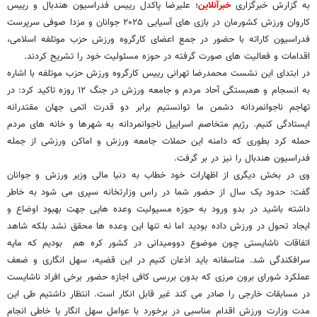
به گزارش خبرگزاری
خبرآنلاین
؛ علیرضا پاکدل رییس فدراسیون هندبال و رییس
کاروان ورزش کشورمان در بازی های آسیایی ۲۰۲۵ جوانان و مزدا صوفی سرپرست
فدراسیون کاراته با حضور در جمع اعضای کارگروه ورزش حزب موتلفه اسلامی،
اقدامات و فعالیت های صورت گرفته در حوزه مسئولیت خود را تشریح کردند.
در ابتدای این نشست محمدرضا تهرانی رییس کارگروه ورزش حزب موتلفه با اشاره
به انسجام و همبستگی آحاد مردم و جامعه ورزش در جنگ ۱۲ روزه تاکید کرد: در
تهاجم ناجوانمردانه دشمن ما توانستیم برابر دو قدرت اتمی جهان مقتدرانه
ایستادگی کنیم. رژیم متخاصم اسراییل ناجوانمردانه به شهرها و خانه های مردم
حمله کرد بطوری که دامنه این حملات جامعه ورزش و اماکن ورزشی از جمله
فدراسیون هندبال را نیز در بر گرفت.
وی در بخش دیگری از اظهارات خود خطاب به دنیا مالی وزیر ورزش و جوانان
گفت: حدود یک سال از حضور شما در راس وزارتخانه سپری می شود به خاطر
داشته باشید در بدو ورود به حوزه مسیولیت وعده هایی جهت بهبود اوضاع و
ایجاد تحول در ورزش داده بودید اما نه تنها این وعده ها محقق نشد بلکه شاهد
اتفاقات ناشایستی چون موضوع دوومیدانی در کشور کره هم بودیم که مایه
سرافکندگی شد.‌ متاسفانه باید اذعان کنیم در این قضیه، سهل انگاری و ضعف
عملکرد شورای برون مرزی که بدون بررسی کافی اجازه حضور برخی افراد ناشایست
در مسابقات خارجی را صادر می کند غیر قابل انکار است. انتظار داشتیم طی این
مدت وزارت ورزش اقدام مناسبی در برخورد با عوامل سهل انگار یا خاطی انجام