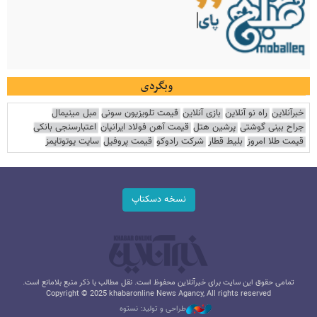
وبگردی
خبرآنلاین
راه نو آنلاین
بازی آنلاین
قیمت تلویزیون سونی
مبل مینیمال
جراح بینی گوشتی
پرشین هتل
قیمت آهن فولاد ایرانیان
اعتبارسنجی بانکی
قیمت طلا امروز
بلیط قطار
شرکت رادوکو
قیمت پروفیل
سایت یوتوتایمز
نسخه دسکتاپ
تمامی حقوق این سایت برای خبرآنلاین محفوظ است. نقل مطالب با ذکر منبع بلامانع است.
Copyright © 2025 khabaronline News Agancy, All rights reserved
طراحی و تولید: نستوه