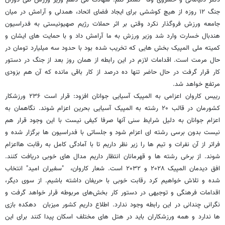
جنگ ۱۲ روزه از هیچ کوششی برای ایجاد فضای اتحاد، همدلی و آرامش در میان
جامعه ورزش فروگذار نکرد وقتی بر اثر حملات رژیم صهیونیستی به فدراسیون
هندبال خسارت وارد شد وزیر ورزش به ما آرامش داد و با حمایت های ایشان و
کمیته ملی المپیک بخش هایی که تخریب شده بود با حدود سه میلیارد تومان در
حال مرمت است. اقدامات لازم در این رابطه از همان روز بعد از جنگ در دستور
کار قرار گرفت در حال حاضر تنها ده درصد از کار باقی مانده که آن هم بزودی
مرتفع خواهد شد.
رییس کاروان اعزامی به المپیک آسیایی جوانان افزود: قرار است ۲۳۶ ورزشکار
کشورمان در قالب ۲۰ رشته به المپیک آسیایی بحرین اعزام شوند. نگاهمان به
اعزام جوانان به دلیل شرایط سنی آنها صرفا کیفی نیست با این وجود قرار هم
نیست بدون برسی رشته ای اعزام شود و جلساتی با فدراسیون ها برگزار شده و
فراتر از آن نفرات و تیم ها را زیر نظر داریم تا با آمادگی کامل به رقابت هااعزام
شوند. از برخی رشته ها و قهرمانان انتظار داریم مدال های خوبی دریافت کنند.
افق دیدمان المپیک ۲۰۲۸ و ۲۰۳۲ است. شعار کاروان، "سفیران امید" انتخاب
شده و تلاش خواهیم کرد رقابت خوبی با حریفان داشته باشیم. از سوی دیگر،
اقدامات فرهنگی و توجیهی در دستور کار بخش‌های مربوطه قرار خواهد گرفت و
نگرانی چندانی در این رابطه وجود ندارد. اطلاع داریم کشور میزبان دهکده بازی
ها ندارد و همه ورزشکاران باید در هتل های مختلف اسکان پیدا کنند برای این