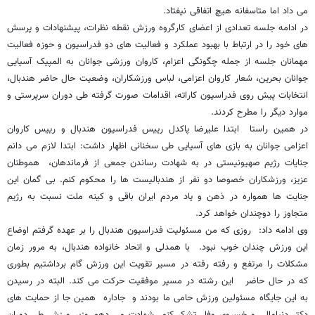
می داد اما متاسفانه هیچ اتفاقی نیفتاد.
در ادامه جلسه تعدادی از اعضای کارگروه ورزش نقطه نظرات، پیشنهادات و پرسش
های خود را در ارتباط با بهبود عملکرد و فعالیت های دو فدراسیون و حوزه فعالیت
مهمانان جلسه از جمله چگونگی اعزام، کاروان ورزشی جوانان به المپیک آسیایی
جوانان بحرین، شعار کاروان اعزامی، لباس ورزشکاران، وضعیت حال حاضر هندبال،
انتخابات پیش روی فدراسیون کاراته، اقدامات صورت گرفته طی دوران سرپرستی و
موارد دیگر را مطرح کردند.
در همین راستا ابتدا علیرضا پاکدل رییس فدراسیون هندبال و رییس کاروان
اعزامی جوانان به بازی های آسیایی طی سخنانی اظهار داشت: ابتدا لازم می دانم
جنایات رژیم صهیونیستی در به شهادت رساندن جمعی از فرماندهان، هموطنان
عزیز، ورزشکاران خصوصا دو نفر از هندبالیست ها را محکوم کنم. بی گمان این
جنایت ها همواره در ذهن و یاد مردم ایران باقی و کینه ملت نسبت به رژیم
متجاوز را دوچندان خواهد کرد.
وی ادامه داد: روزی که من مسئولیت فدراسیون هندبال را بر عهده گرفتم اوضاع
این ورزش چندان خوب نبود. با همدلی و اتحاد خانواده هندبال، به مرور زمان
مشکلات را مرتفع و رفته رفته در مسیر تقویت این ورزش گام برداشتیم بطوری
که در حال حاضر این رشته در مسیر موفقیت حرکت می کند. البته در رسیدن
به این جایگاه مسئولین ورزش حامی ما بودند و جاداره همین جا از حمایت های
دکتر دنیامالی و خسروی وفا تشکر کنم. شهادت می دهم وزیر ورزش طی دوران