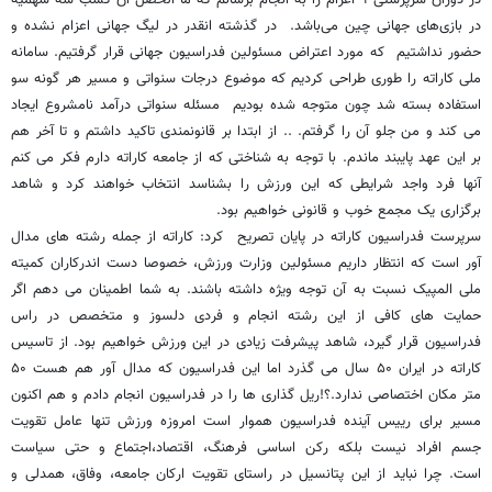
در بازی‌های جهانی چین می‌باشد. در گذشته انقدر در لیگ جهانی اعزام نشده و
حضور نداشتیم که مورد اعتراض مسئولین فدراسیون جهانی قرار گرفتیم. سامانه
ملی کاراته را طوری طراحی کردیم که موضوع درجات سنواتی و مسیر هر گونه سو
استفاده بسته شد چون متوجه شده بودیم مسئله سنواتی درآمد نامشروع ایجاد
می کند و من جلو آن را گرفتم. .. از ابتدا بر قانونمندی تاکید داشتم و تا آخر هم
بر این عهد پایبند ماندم. با توجه به شناختی که از جامعه کاراته دارم فکر می کنم
آنها فرد واجد شرایطی که این ورزش را بشناسد انتخاب خواهند کرد و شاهد
برگزاری یک مجمع خوب و قانونی خواهیم بود.
سرپرست فدراسیون کاراته در پایان تصریح کرد: کاراته از جمله رشته های مدال
آور است که انتظار داریم مسئولین وزارت ورزش، خصوصا دست اندرکاران کمیته
ملی المپیک نسبت به آن توجه ویژه داشته باشند. به شما اطمینان می دهم اگر
حمایت های کافی از این رشته انجام و فردی دلسوز و متخصص در راس
فدراسیون قرار گیرد، شاهد پیشرفت زیادی در این ورزش خواهیم بود. از تاسیس
کاراته در ایران ۵۰ سال می گذرد اما این فدراسیون که مدال آور هم هست ۵۰
متر مکان اختصاصی ندارد.؟!ریل گذاری ها را در فدراسیون انجام دادم و هم اکنون
مسیر برای رییس آینده فدراسیون هموار است امروزه ورزش تنها عامل تقویت
جسم افراد نیست بلکه رکن اساسی فرهنگ، اقتصاد،اجتماع و حتی سیاست
است. چرا نباید از این پتانسیل در راستای تقویت ارکان جامعه، وفاق، همدلی و