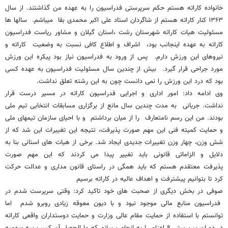
خانواده کاراته هستم حکم سرپرستی فدراسیون را به عهده من گذاشتند. از سال
۱۳۶۳ کنار کاراته هستم از شاگردان استاد علی اکبر محمدی بقا میباشم. سالها ها
مسئولیت هیات کاراته شهرستان رشت ،استان گیلان و مشاور ریاست فدراسیون
کاراته به عهده اینجانب بود، اشراف و اطلاع کافی نسبت به وضعیت کاراته و
نیروهای این ورزش دارم. پس از ورود به فدراسیون نیاز بود پیکره این ورزش
مورد جراحی قرار گیرد. بیش از چندین سال مسئولیت فدراسیون به عهده کسی
بود که درد این ورزش را نمی دانست چون به این رشته تعلق نداشت.
وی ادامه داد: امور اداری و اجرایی فدراسیون کاراته در مسیر درست قرار
نداشت. جریانی به مدت چندین سال مانع از برگزاری مسابقات انتخابی تیم ملی
بودند. من این رسم نامتعارف را از میان برداشتم و با احیای سازمان تیمهای ملی
و حمایت کمیته فنی این مهم صورت پذیرفت، نتیجه این تغییرات این شد که از
شش وزن، چهار وزن تغییرات جدیدی ایجاد شد. برخی از هیات های استانی بنا به
دلایل و الزاماتی قانونی باید تغییر پیدا می کردند که این مهم صورت
پذیرفت معتقدم هستم که باید همگی در راستای قانون مداری و عدالت حرکت
کرد تا بتوانیم پیشترفت و اهداف عالیه در کاراته برسیم
صوفی در بخش دیگری از صحبت های خود تاکید کرد: وقتی سرپرست شدم در
فدراسیون منابع مالی موجود نبود و با دیون معوقه زیادی روبرو شدم اما
توانستم با استفاده از حمایت مقام عالی وزارت و حمایت دوستداران واقعی کاراته
در دوران سرپرستی ۹ اعزام را به انجام برسانم که ما الحصل آن کسب سه سهمیه