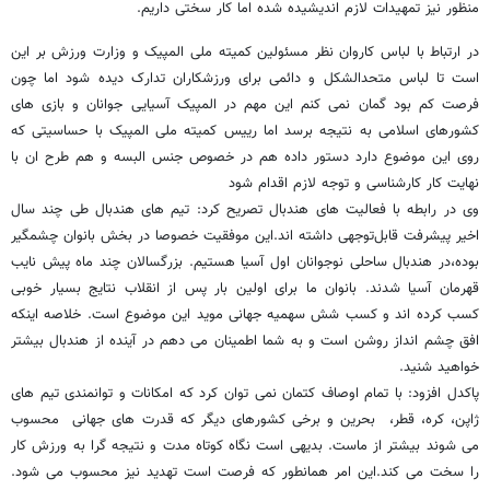
منظور نیز تمهیدات لازم اندیشیده شده اما کار سختی داریم.
در ارتباط با لباس کاروان نظر مسئولین کمیته ملی المپیک و وزارت ورزش بر این
است تا لباس متحدالشکل و دائمی برای ورزشکاران تدارک دیده شود اما چون
فرصت کم بود گمان نمی کنم این مهم در المپیک آسیایی جوانان و بازی های
کشورهای اسلامی به نتیجه برسد اما رییس کمیته ملی المپیک با حساسیتی که
روی این موضوع دارد دستور داده هم در خصوص جنس البسه و هم طرح ان با
نهایت کار کارشناسی و توجه لازم اقدام شود
وی در رابطه با فعالیت های هندبال تصریح کرد: تیم های هندبال طی چند سال
اخیر پیشرفت قابل‌توجهی داشته اند.این موفقیت خصوصا در بخش بانوان چشمگیر
بوده،در هندبال ساحلی نوجوانان اول آسیا هستیم. بزرگسالان چند ماه پیش نایب
قهرمان آسیا شدند. بانوان ما برای اولین بار پس از انقلاب نتایج بسیار خوبی
کسب کرده اند و کسب شش سهمیه جهانی موید این موضوع است. خلاصه اینکه
افق چشم انداز روشن است و به شما اطمینان می دهم در آینده از هندبال بیشتر
خواهید شنید.
پاکدل افزود: با تمام اوصاف کتمان نمی توان کرد که امکانات و توانمندی تیم های
ژاپن، کره، قطر، بحرین و برخی کشورهای دیگر که قدرت های جهانی محسوب
می شوند بیشتر از ماست. بدیهی است نگاه کوتاه مدت و نتیجه گرا به ورزش کار
را سخت می کند.این امر همانطور که فرصت است تهدید نیز محسوب می شود.