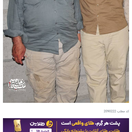
کد مطلب
2090222