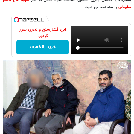
باغبان(حاج محسن باقری) مسئول اطلاعات سپاه قدس در کنار
شهید حاج قاسم
سلیمانی
را مشاهده می کنید.
این فشارسنج و نخری ضرر
کردی!
خرید باتخفیف