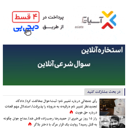
در بحث مشارکت کنید
رأی جنجالی درباره تغییر نام؛ ثبت‌احوال مخالفت کرد/ دادگاه
تجدیدنظر تغییر نام «رقیه» به «رویا» را پذیرفت/ استدلال مهم قضات
درباره حق هویت
راز ۱۵ روز بی‌خبری از حمیدرضا رجب‌زاده فاش شد/ مداح جوان چگونه
به قتل رسید؟ روایت یک قرار مرگ با دختر بلاگر