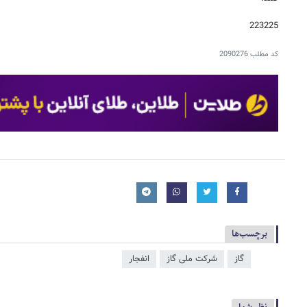
223225
کد مطلب
2090276
برچسب‌ها
گاز
شرکت ملی گاز
انفجار