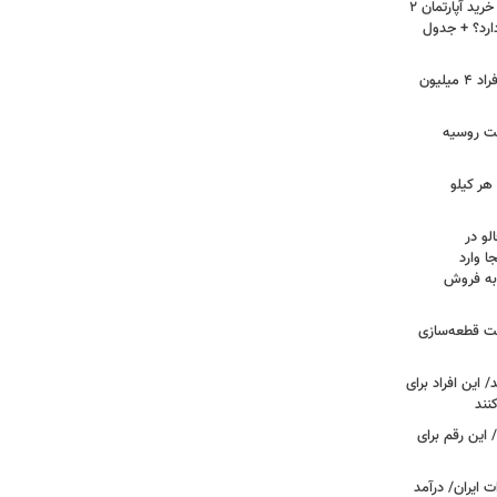
لیست قیمت خرید مسکن در نازی‌آباد/ خرید آپارتمان ۲
دارد؟ + جدول
سرپرستان خانوار بخوانند/ حساب این افراد ۴ میلیون
فت روسیه
هر کیلو
لو در
ا وارد
 به فروش
عت قطعه‌سازی
این افراد برای
 این رقم برای
 ایران/ درآمد