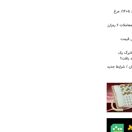
قیمت جدید گوشت مرغ امروز ۱۵ مرداد ۱۴۰۵/ مرغ
آخرین وضعیت بازار رمزارزها در جهان/ معاملات ۶ رمزارز
دول قیمت
لابرگ یک
د یافت؟
ان / شرایط جدید