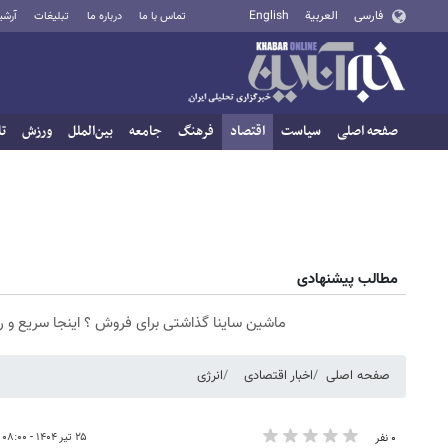
فارسی
العربية
English
تماس با ما
درباره ما
تبلیغات
آرشی
صفحه اصلی
سیاست
اقتصاد
فرهنگ
جامعه
بین‌الملل
ورزش
تا
مطالب پیشنهادی
ماشین ساینا گذاشتی برای فروش ؟ اینجا سریع و 
صفحه اصلی
اخبار اقتصادی
انرژی
۲۵ تیر ۱۴۰۴ - ۰۸:۰۰
۰ نفر