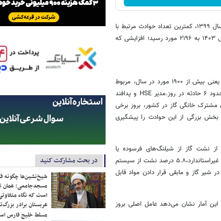
در سال‌های ۱۳۹۹ تا ۱۴۰۳ گفت: در سال ۱۳۹۹، کمترین تعداد حوادث مرتبط با
گاز با رقم ۱۷۱۶ مورد ثبت شد. این عدد در سال ۱۴۰۲ به ۲۱۰۵ مورد و در سال ۱۴۰۳ به ۲۱۹۶ مورد رسید؛ افزایشی که
شکوهیان تأکید کرد: بر اساس آمار دقیق، نزدیک به ۹۰ درصد از این حوادث، یعنی بیش از ۱۹۰۰ مورد در سال، مربوط
به انفجار و آتش‌سوزی در منازل مسکونی است؛ معادل ۱۶۰ مورد در ماه و حدود ۶ حادثه در روز.مدیر HSE و پدافند
گاز ایران ادامه داد: با توجه به وجود بیش از ۳۰ میلیون مشترک خانگی گاز در کشور، بروز برخی
ی، بخش بزرگی از این حوادث را پیشگیری
 که ۴۴ درصد از حوادث ناشی از نشت گاز از شیلنگ‌های فرسوده یا
در بحث مشارکت کنید
پاره‌شده،۱۸.۷ درصد سایر موارد نشت گاز،۱۱.۷ درصد استفاده از وسایل گازسوز غیراستاندارد،۵.۸ درصد نشت از سیستم
ود ترموکوبل در وسایل گازسوز،۳.۴ درصد نقص در شیر گاز و مابقی قرار دادن مواد قابل
شیخ‌نشین‌ها چگونه فک
مسجدجامعی: عمان تن
است که نگاه متفاوتی 
از است. این آمار نشان می‌دهد عامل اصلی بروز
عربستان برادر بزرگ‌
مسلط خلیج فارس ا