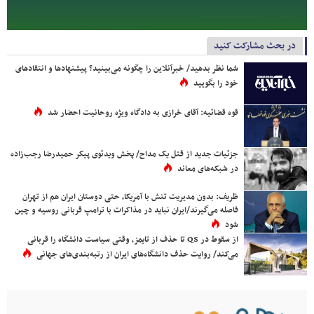
در بحث مشارکت کنید
شما نظر بدهید/ خبرآنلاین را چگونه می‌بینید؟ پیشنهادها و انتقادهای
خود را بگویید
قوه قضائیه: آقای خرازی به دادگاه ویژه روحانیت احضار شد
جزئیات جدید از قتل یک مداح/ پخش ویدئوی پیکر حمیدرضا رجب‌زاده
در شبکه‌های معاند
ظریف: بدون مدیریت تنش با آمریکا، حتی دوستان ایران هم از تهران
فاصله می‌گیرند/ایران نباید در مذاکرات با ترامپ قربانی روسیه و چین
شود
از سقوط در QS تا حذف از تایمز، وقتی سیاست دانشگاه را قربانی
می‌کند/ روایت حذف دانشگاه‌های ایران از رتبه‌بندی‌های جهانی