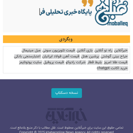
وبگردی
خبرآنلاین
راه نو آنلاین
بازی آنلاین
قیمت تلویزیون سونی
مبل مینیمال
جراح بینی گوشتی
پرشین هتل
قیمت آهن فولاد ایرانیان
اعتبارسنجی بانکی
قیمت طلا امروز
بلیط قطار
شرکت رادوکو
قیمت پروفیل
سایت یوتوتایمز
خرید اکانت chatgpt
نسخه دسکتاپ
تمامی حقوق این سایت برای خبرآنلاین محفوظ است. نقل مطالب با ذکر منبع بلامانع است.
Copyright © 2025 khabaronline News Agancy, All rights reserved