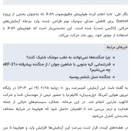
نگار علی- ناسا اعلام کرده هواپیمای مافوق‌صوت X-۵۹ که به‌عنوان بخشی از پروژه
Quesst برای کاهش صدای سونیک بوم طراحی شده، وارد مرحله آزمایش‌های
حرکتی (تاکسی تست) شده است. این نخستین‌بار است که هواپیمای X-۵۹ با
استفاده از موتور خود، روی باند حرکت می‌کند.
خبرهای مرتبط
چرا جنگنده‌ها نمی‌توانند به عقب موشک شلیک کنند؟
قدرتنمایی کره جنوبی با شاهین جوان / از جنگنده پیشرفته «KF-21»
چه می‌دانیم؟
جنگنده نسل ششم روسیه
به گفته ناسا، این آزمایش کم‌سرعت روز ۱۰ ژوئیه ۲۰۲۵ (۱۹ تیر ۱۴۰۴) در پایگاه
نیروی هوایی آمریکا، «پِل‌مِـیـدِل» کالیفرنیا با حضور تیمی از مهندسان ناسا و شرکت
لاکهید مارتین انجام شد. در این مرحله، عملکرد سیستم‌های حیاتی از جمله
هدایت و ترمز بررسی شد تا اطمینان حاصل شود که هواپیما در شرایط مختلف
به‌درستی کنترل می‌شود.
در هفته‌های آینده، قرار است سرعت این آزمایش‌ها افزایش یابد و هواپیما تا مرز