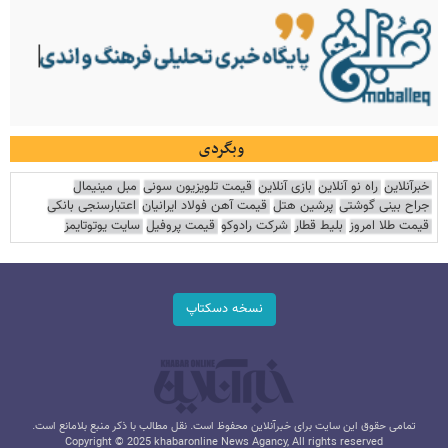
وبگردی
خبرآنلاین
راه نو آنلاین
بازی آنلاین
قیمت تلویزیون سونی
مبل مینیمال
جراح بینی گوشتی
پرشین هتل
قیمت آهن فولاد ایرانیان
اعتبارسنجی بانکی
قیمت طلا امروز
بلیط قطار
شرکت رادوکو
قیمت پروفیل
سایت یوتوتایمز
نسخه دسکتاپ
تمامی حقوق این سایت برای خبرآنلاین محفوظ است. نقل مطالب با ذکر منبع بلامانع است.
Copyright © 2025 khabaronline News Agancy, All rights reserved