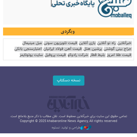
وبگردی
خبرآنلاین
راه نو آنلاین
بازی آنلاین
قیمت تلویزیون سونی
مبل مینیمال
جراح بینی گوشتی
پرشین هتل
قیمت آهن فولاد ایرانیان
اعتبارسنجی بانکی
قیمت طلا امروز
بلیط قطار
شرکت رادوکو
قیمت پروفیل
سایت یوتوتایمز
نسخه دسکتاپ
تمامی حقوق این سایت برای خبرآنلاین محفوظ است. نقل مطالب با ذکر منبع بلامانع است.
Copyright © 2025 khabaronline News Agancy, All rights reserved
طراحی و تولید: نستوه