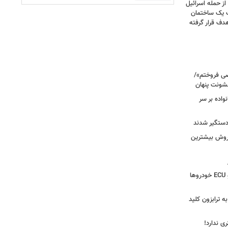
صحنه دلخراش بود؛ گزارش فرانس ۲۴ از حمله اسرائیل
ت یک ساختمان
ف قرار گرفته
صی فروختم»/
شونت پنهان
نواده بر سر
 دستگیر شدند
 روش بیشترین
دستگیری سارق وایرال‌شده جعبه‌فیوز و ECU خودروها
به ترابزون کلید