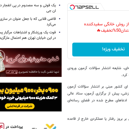
یک فوتی و سه مصدوم در پی انفجار در
ان جی
قاضی قلابی که با جعل عنوان در ساری
 از روش خانگی سفیدکننده
می‌کرد
دان50%تخفیف🔥
فوت یک ورزشکار و اشتباهات مرگبار پس
در این خیابان تهران هم احتمال مارگزی
تخفیف ویژه!
ای، شایعه انتشار سؤالات آزمون ورودی
کرد.
ای کشور مبنی بر انتشار سؤالات آزمون
ی، پیش از برگزاری آزمون، ستاد عالی
ادعاهای مطرح شده در فضای رسانه‌ای
ر بروز رفتار یا عملکردی خارج از قاعده