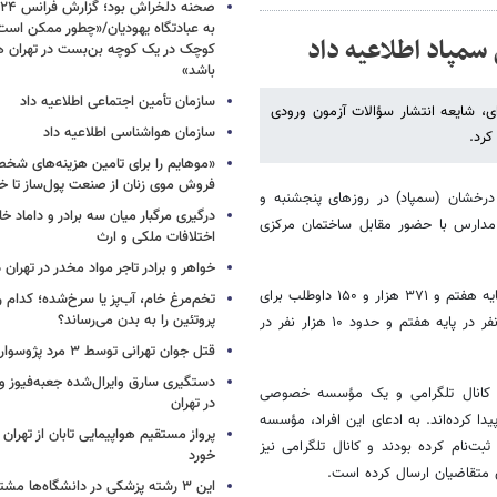
به عبادتگاه یهودیان/«چطور ممکن اس
سمپاد اطلاعیه داد
کوچک در یک کوچه بن‌بست در تهران هد
باشد»
سازمان تأمین اجتماعی اطلاعیه داد
ی، شایعه انتشار سؤالات آزمون ورودی
سازمان هواشناسی اطلاعیه داد
کرد.
«موهایم را برای تامین هزینه‌های شخ
فروش موی زنان از صنعت پول‌ساز تا خ
درخشان (سمپاد) در روزهای پنجشنبه و
درگیری مرگبار میان سه برادر و داماد خا
م و دهم این مدارس با حضور مقابل ساختمان مرکزی
اختلافات ملکی و ارث
خواهر و برادر تاجر مواد مخدر در تهران
تسنیم نوشت: بر اساس آمار رسمی، ۲۵۲ هزار و ۷۳۷ داوطلب برای ورود به پایه هفتم و ۳۷۱ هزار و ۱۵۰ داوطلب برای
تخم‌مرغ خام، آب‌پز یا سرخ‌شده؛ کدام
پروتئین را به بدن می‌رساند؟
پایه دهم در این آزمون شرکت کردند. قرار است از این میان حدود ۲۰ هزار نفر در پایه هفتم و حدود ۱۰ هزار نفر در
قتل جوان تهرانی توسط ۳ مرد پژوسوار
 یک کانال تلگرامی و یک مؤسسه خصوصی
در تهران
۱ تیر، به سؤالات دسترسی پیدا کرده‌اند. به ادعای این افراد، مؤسسه
پرواز مستقیم هواپیمایی تابان از تهران 
بت‌نام کرده بودند و کانال تلگرامی نیز
خورد
ی متقاضیان ارسال کرده است.
این ۳ رشته پزشکی در دانشگاه‌ها مشتری ندارد!