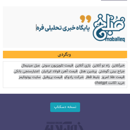
وبگردی
خبرآنلاین
راه نو آنلاین
بازی آنلاین
قیمت تلویزیون سونی
مبل مینیمال
جراح بینی گوشتی
پرشین هتل
قیمت آهن فولاد ایرانیان
اعتبارسنجی بانکی
قیمت طلا امروز
بلیط قطار
شرکت رادوکو
قیمت پروفیل
سایت یوتوتایمز
خرید اکانت chatgpt
نسخه دسکتاپ