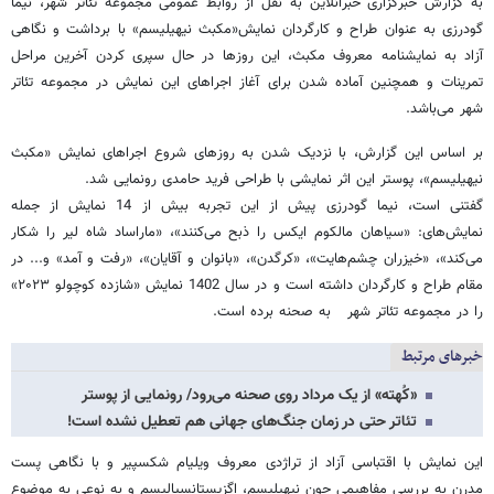
به گزارش خبرگزاری خبرآنلاین به نقل از روابط عمومی مجموعه تئاتر شهر، نیما
گودرزی به عنوان طراح و کارگردان نمایش«مکبث نیهیلیسم» با برداشت و نگاهی
آزاد به نمایشنامه معروف مکبث، این روزها در حال سپری کردن آخرین مراحل
تمرینات و همچنین آماده شدن برای آغاز اجراهای این نمایش در مجموعه تئاتر
شهر می‌باشد.
بر اساس این گزارش، با نزدیک شدن به روزهای شروع اجراهای نمایش «مکبث
نیهیلیسم»، پوستر این اثر نمایشی با طراحی فرید حامدی رونمایی شد.
گفتنی است، نیما گودرزی پیش از این تجربه بیش از 14 نمایش از جمله
نمایش‌های: «سیاهان مالکوم ایکس را ذبح می‌کنند»، «ماراساد شاه لیر را شکار
می‌کند»، «خیزران چشم‌هایت»، «کرگدن»، «بانوان و آقایان»، «رفت و آمد» و... در
مقام طراح و کارگردان داشته است و در سال 1402 نمایش «شازده کوچولو ۲۰۲۳»
را در مجموعه تئاتر شهر به صحنه برده است.
خبرهای مرتبط
«کُهته» از یک مرداد روی صحنه می‌رود/ رونمایی از پوستر
تئاتر حتی در زمان جنگ‌های جهانی هم تعطیل نشده است!
این نمایش با اقتباسی آزاد از تراژدی معروف ویلیام شکسپیر و با نگاهی پست
مدرن به بررسی مفاهیمی چون نیهیلیسم، اگزیستانسیالیسم و به نوعی به موضوع