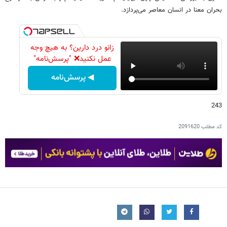
بحران معنا در انسان معاصر می‌پردازد.
زانو درد دارین؟ به هیچ وجه
عمل نکنید❌ "پرسش‌نامه"
◀ پرسش‌نامه
243
کد مطلب
2091620