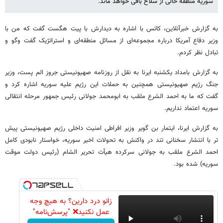
سوریه منطقه خالی از سلاح باقی خواهد ماند.
به گزارش خبرآنلاین، کاتس با اشاره به دیدارش با پیت هگست گفت که من با
وزیر دفاع آمریکا درباره مجموعه‌ای از مسائل منطقه‌ای و استراتژیک گفت وگو و
تبادل نظر کردم.
به گزارش بامداد یکشنبه ایرنا به نقل از روزنامه صهیونیستی جروز الم پست، وزیر
جنگ رژیم صهیونیستی همچنین به حملات این رژیم علیه سوریه اشاره کرد و
گفت که ما به احمد الشرع ملقب به ابومحمد جولانی رئیس جمهور مرحله انتقالی
سوریه اعتماد نداریم.
به گزارش ایرنا، ایتمار بن‌ گویر وزیر افراطی امنیت داخلی رژیم صهیونیستی پیش
تر با انتشار سخنانی تند در واکنش به تحولات اخیر سوریه، خواستار نابودی کامل
احمد الشرع ملقب به جولانی سرکرده هیأت تحریر الشام (رئیس دولت موقت
سوریه) شده بود.
زانو درد دارین؟ به هیچ وجه
عمل نکنید❌ "پرسش‌نامه"