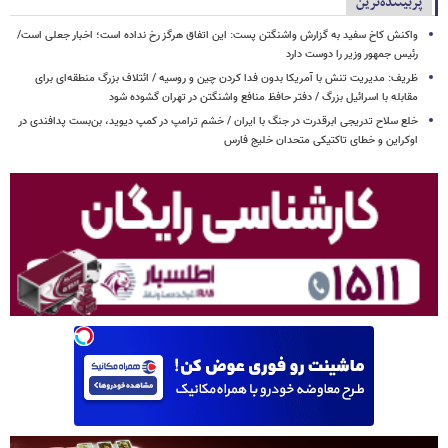
پربیننده‌ترین
واکنش کاخ سفید به گزارش واشنگتن پست: این اتفاق هرگز رخ نداده است؛ اخبار جعلی است/
رئیس جمهور وزیر را دوست دارد
ظریف: مدیریت تنش با آمریکا بدون فدا کردن چین و روسیه / ائتلاف بزرگ منطقه‌ای برای
مقابله با اسرائیل بزرگ / دفتر حافظ منافع واشنگتن در تهران گشوده شود
خلع سلاح تدریجی ابرقدرت در جنگ با ایران / خشم ترامپ در کمپ دیوید، بن‌بست پدافندی در
اوکراین و خطای تاکتیکی متحدان خلیج فارس