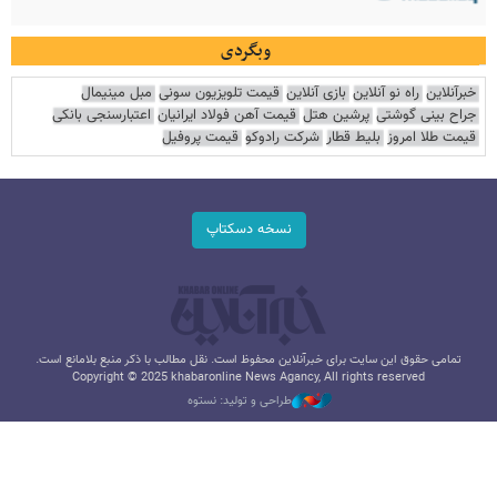
وبگردی
خبرآنلاین
راه نو آنلاین
بازی آنلاین
قیمت تلویزیون سونی
مبل مینیمال
جراح بینی گوشتی
پرشین هتل
قیمت آهن فولاد ایرانیان
اعتبارسنجی بانکی
قیمت طلا امروز
بلیط قطار
شرکت رادوکو
قیمت پروفیل
نسخه دسکتاپ
تمامی حقوق این سایت برای خبرآنلاین محفوظ است. نقل مطالب با ذکر منبع بلامانع است.
Copyright © 2025 khabaronline News Agancy, All rights reserved
طراحی و تولید: نستوه