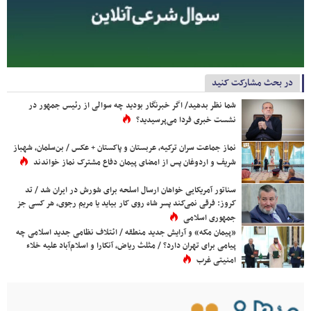
در بحث مشارکت کنید
شما نظر بدهید/ اگر خبرنگار بودید چه سوالی از رئیس جمهور در
نشست خبری فردا می‌پرسیدید؟
نماز جماعت سران ترکیه، عربستان و پاکستان + عکس / بن‌سلمان، شهباز
شریف و اردوغان پس از امضای پیمان دفاع مشترک نماز خواندند
سناتور آمریکایی خواهان ارسال اسلحه برای شورش در ایران شد / تد
کروز: فرقی نمی‌کند پسر شاه روی کار بیاید یا مریم رجوی، هر کسی جز
جمهوری اسلامی
«پیمان مکه» و آرایش جدید منطقه / ائتلاف نظامی جدید اسلامی چه
پیامی برای تهران دارد؟ / مثلث ریاض، آنکارا و اسلام‌آباد علیه خلاء
امنیتی غرب