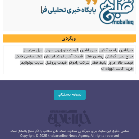
وبگردی
خبرآنلاین
راه نو آنلاین
بازی آنلاین
قیمت تلویزیون سونی
مبل مینیمال
جراح بینی گوشتی
پرشین هتل
قیمت آهن فولاد ایرانیان
اعتبارسنجی بانکی
قیمت طلا امروز
بلیط قطار
شرکت رادوکو
قیمت پروفیل
سایت یوتوتایمز
خرید اکانت chatgpt
نسخه دسکتاپ
تمامی حقوق این سایت برای خبرآنلاین محفوظ است. نقل مطالب با ذکر منبع بلامانع است.
Copyright © 2025 khabaronline News Agancy, All rights reserved