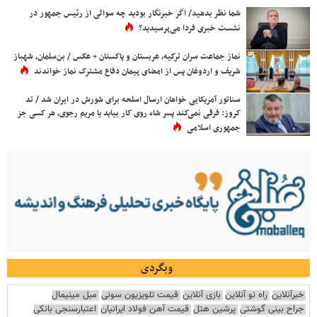
شما نظر بدهید/ اگر خبرنگار بودید چه سوالی از رئیس جمهور در
نشست خبری فردا می‌پرسیدید؟
نماز جماعت سران ترکیه، عربستان و پاکستان + عکس / بن‌سلمان، شهباز
شریف و اردوغان پس از امضای پیمان دفاع مشترک نماز خواندند
سناتور آمریکایی خواهان ارسال اسلحه برای شورش در ایران شد / تد
کروز: فرقی نمی‌کند پسر شاه روی کار بیاید یا مریم رجوی، هر کسی جز
جمهوری اسلامی
وبگردی
خبرآنلاین
راه نو آنلاین
بازی آنلاین
قیمت تلویزیون سونی
مبل مینیمال
جراح بینی گوشتی
پرشین هتل
قیمت آهن فولاد ایرانیان
اعتبارسنجی بانکی