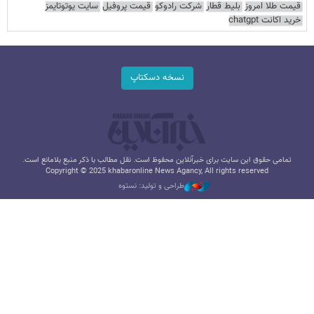
قیمت طلا امروز
بلیط قطار
شرکت رادوکو
قیمت پروفیل
سایت یوتوتایمز
خرید اکانت chatgpt
نسخه دسکتاپ
تمامی حقوق این سایت برای خبرآنلاین محفوظ است. نقل مطالب با ذکر منبع بلامانع است.
Copyright © 2025 khabaronline News Agancy, All rights reserved
طراحی و تولید: نستوه