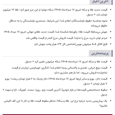
آخرین اخبار
قیمت جدید طلا و سکه امروز ۱۷ مردادماه ۱۴۰۵/ سکه دوباره از این مرز عبور کرد؛ طلا ۱۹ میلیون
تومان شد + جدول
نحوه محاسبه حقوق بازنشستگان اعلام شد/ این شرایط، مستمری بازنشستگی را به حداقل
حقوق می‌رساند
جهش بی‌سابقه قیمت طلا؛ رکوردها شکسته شد/ قیمت جدید طلای جهانی امروز ۱۷ مرداد ۱۴۰۵
مردم توان خرید مرغ را ندارند/ قیمت فروش مرغ کمتر از قیمت واقعی شد
فتح کانال ۵.۵ میلیونی بورس/شاخص کل ۱۲۴ هزار واحد جهش کرد
پربیننده‌ترین
قیمت طلا و سکه امروز ۱۷ مردادماه ۱۴۰۵/ سکه میلیونی تغییر کرد + جدول
قیمت برنج ایرانی، هندی و پاکستانی رسما اعلام شد/ کنگری: لوبیاچیتی ارزان‌تر از قیمت
تمام‌شده فروش می‌رود، اما باز هم مشتری ندارد
قیمت دلار، یورو و سایر ارزها امروز ۱۷ مردادماه ۱۴۰۵/ دلار نزدیک به ۶ هزار تومان ریخت؛ یورو
۷ هزار تومان + جدول
سقوط دسته‌جمعی قیمت‌ها در بازار خودرو/ آخرین قیمت پژو، ری‌را، سمند، کوییک، تارا و سهند +
جدول
یک پیش‌بینی جدید درباره نرخ ارز، طلا و سکه/ منتظر سقوط قیمت طلا و دلار تا این کف قیمتی
باشیم؟