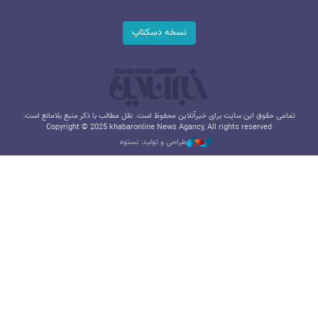
نسخه دسکتاپ
تمامی حقوق این سایت برای خبرآنلاین محفوظ است. نقل مطالب با ذکر منبع بلامانع است.
Copyright © 2025 khabaronline News Agancy, All rights reserved
طراحی و تولید: نستوه