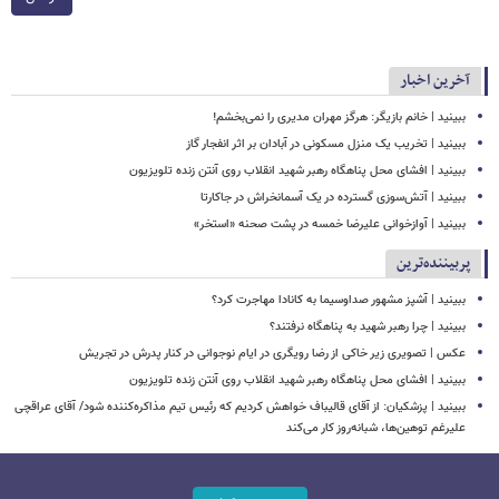
آخرین اخبار
ببینید | خانم بازیگر: هرگز مهران مدیری را نمی‌بخشم!
ببینید | تخریب یک منزل مسکونی در آبادان بر اثر انفجار گاز
ببینید | افشای محل پناهگاه‌ رهبر شهید انقلاب روی آنتن زنده تلویزیون
ببینید | ​​​​​​​آتش‌سوزی گسترده در یک آسمانخراش در جاکارتا
ببینید | آوازخوانی علیرضا خمسه در پشت صحنه «استخر»
پربیننده‌ترین
ببینید | آشپز مشهور صداوسیما به کانادا مهاجرت کرد؟
ببینید | چرا رهبر شهید به پناهگاه نرفتند؟
عکس | تصویری زیر خاکی از رضا رویگری در ایام نوجوانی در کنار پدرش در تجریش
ببینید | افشای محل پناهگاه‌ رهبر شهید انقلاب روی آنتن زنده تلویزیون
ببینید | پزشکیان: از آقای قالیباف خواهش کردیم که رئیس تیم مذاکره‌کننده شود/ آقای عراقچی
علیرغم توهین‌ها، شبانه‌روز کار می‌کند