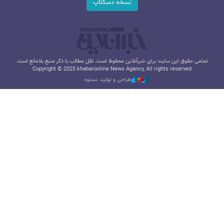
نسخه دسکتاپ
تمامی حقوق این سایت برای خبرآنلاین محفوظ است. نقل مطالب با ذکر منبع بلامانع است.
Copyright © 2025 khabaronline News Agancy, All rights reserved
طراحی و تولید: نستوه