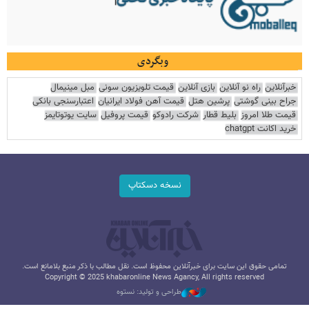
وبگردی
خبرآنلاین
راه نو آنلاین
بازی آنلاین
قیمت تلویزیون سونی
مبل مینیمال
جراح بینی گوشتی
پرشین هتل
قیمت آهن فولاد ایرانیان
اعتبارسنجی بانکی
قیمت طلا امروز
بلیط قطار
شرکت رادوکو
قیمت پروفیل
سایت یوتوتایمز
خرید اکانت chatgpt
نسخه دسکتاپ
تمامی حقوق این سایت برای خبرآنلاین محفوظ است. نقل مطالب با ذکر منبع بلامانع است.
Copyright © 2025 khabaronline News Agancy, All rights reserved
طراحی و تولید: نستوه