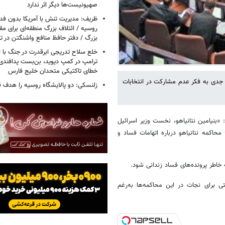
صهیونیست‌ها دیگر اثر ندارد
ظریف: مدیریت تنش با آمریکا بدون فد
روسیه / ائتلاف بزرگ منطقه‌ای برای مقاب
بزرگ / دفتر حافظ منافع واشنگتن در 
خلع سلاح تدریجی ابرقدرت در جنگ با ا
ترامپ در کمپ دیوید، بن‌بست پدافندی 
خطای تاکتیکی متحدان خلیج فارس
دی به فکر عدم مشارکت در انتخابات
زلنسکی: دو پالایشگاه روسیه را هدف قر
«بنیامین نتانیاهو، نخست وزیر اسرائیل
اکمه نتانیاهو درباره اتهامات فساد و
 خاطر پرونده‌های فساد زندانی شود.
تی برای نجات در این محاکمه‌ها به‌رغم