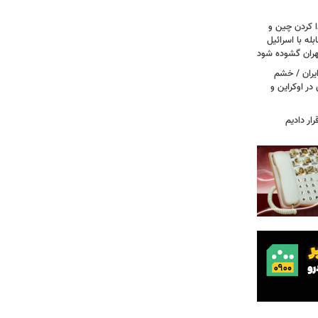
ا کردن چین و
له با اسرائیل
تهران گشوده شود
یران / خشم
در اوکراین و
ار دادیم