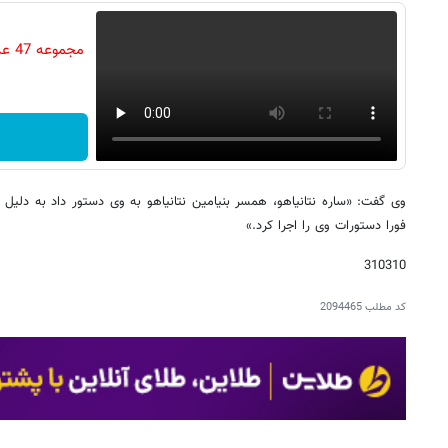
مجم
وی گفت: «ساره نتانیاهو، همسر بنیامین نتانیاهو به وی دستور داد به دلیل 
فورا دستورات وی را اجرا کرد.»
310310
کد مطلب
2094465