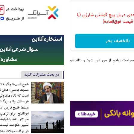
وعه 47 عددی دریل پیچ گوشتی شارژی‌ (با
قیمت فوق‌العاده)
باتخفیف بخر
صراحت زیادم از من دور شود و نتانیاهو
در بحث مشارکت کنید
شیخ‌نشین‌ها چگونه فک
مسجدجامعی: عمان تن
است که نگاه متفاوتی 
عربستان برادر بزرگ‌
مسلط خلیج فارس ا
ابوالفتح: برای ترامپ
سر کار باشد یا عمامه/
تغییر حکومت نیست/ 
در توقف حملات نقش