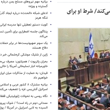
بیانیه مهم نیروهای مسلح یمن درباره
گسترده و ویژه»
ی‌کند/ شرط او برای
ادعای شبکه «الحدث» درباره ایجاد گذر
تنگه هرمز
کویت دستور تعطیلی تنها مدرسه ایرانی 
پنتاگون جلسه اضطراری برای تأمین تسل
می‌کند
یک‌ سوم صهیونیست‌ها در برابر حملا
دفاع هستند
ژاپن از شلیک موشکی کره‌شمالی خبر دا
بحران پاتریوت / همیلتون: مصرف بی‌
خاورمیانه انبار تسلیحاتی آمریکا را خالی
فیدان: به حمایت از مذاکرات میان ایران 
خواهیم داد
بیانیه مشترک ۸ کشور عربی و اسل
اسرائیل آتش‌بس غزه را تضعیف می‌کند
نگاه روسی به تحولات ژئوپلیتیکی قفقا
ممدانی دوم در راه است؟ / شوک پیرو
السید» به لابی اسراییل در آمریکا / پول