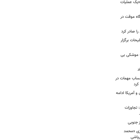
 «یک عملیات
گاه موقت در
را صادر کرد
یحات برگزار
ت موشکی بی
د
حساب مهمات در
 کرد
و آمریکا ادامه
امی: تجاوزات
ز جنوبی
زی «محمد
‌پاشی