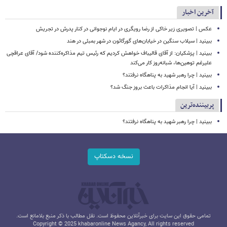
آخرین اخبار
عکس | تصویری زیر خاکی از رضا رویگری در ایام نوجوانی در کنار پدرش در تجریش
ببینید | سیلاب‌ سنگین در خیابان‌های گورگائون در شهر بمبئی در هند
ببینید | پزشکیان: از آقای قالیباف خواهش کردیم که رئیس تیم مذاکره‌کننده شود/ آقای عراقچی
علیرغم توهین‌ها، شبانه‌روز کار می‌کند
ببینید | چرا رهبر شهید به پناهگاه نرفتند؟
ببینید | آیا انجام مذاکرات باعث بروز جنگ شد؟
پربیننده‌ترین
ببینید | چرا رهبر شهید به پناهگاه نرفتند؟
نسخه دسکتاپ
تمامی حقوق این سایت برای خبرآنلاین محفوظ است. نقل مطالب با ذکر منبع بلامانع است.
Copyright © 2025 khabaronline News Agancy, All rights reserved